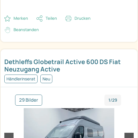
Merken
Teilen
Drucken
Beanstanden
Dethleffs Globetrail Active 600 DS Fiat
Neuzugang Active
Händlerinserat
Neu
29 Bilder
1/29