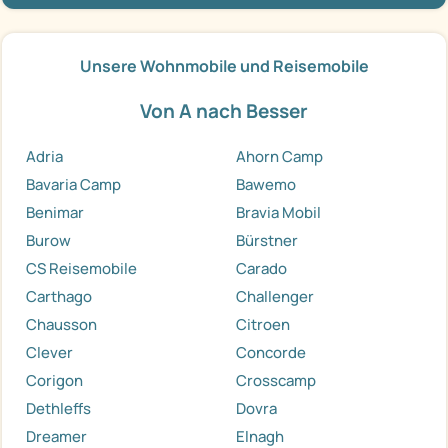
Unsere Wohnmobile und Reisemobile
Von A nach Besser
Adria
Ahorn Camp
Bavaria Camp
Bawemo
Benimar
Bravia Mobil
Burow
Bürstner
CS Reisemobile
Carado
Carthago
Challenger
Chausson
Citroen
Clever
Concorde
Corigon
Crosscamp
Dethleffs
Dovra
Dreamer
Elnagh