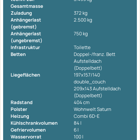
Gesamtmasse
Zuladung
372 kg
Anhängerlast
2.500 kg
(gebremst)
Anhängerlast
750 kg
(ungebremst)
Infrastruktur
Toilette
Betten
Doppel-/franz. Bett
Aufstelldach
(Doppelbett)
Liegeflächen
197x157/140
double_couch
209x143 Aufstelldach
(Doppelbett)
Radstand
404 cm
Polster
Wohnwelt Saturn
Heizung
Combi 6D-E
Kühlschrankvolumen
84 l
Gefriervolumen
6 l
Wasservorrat
100 l