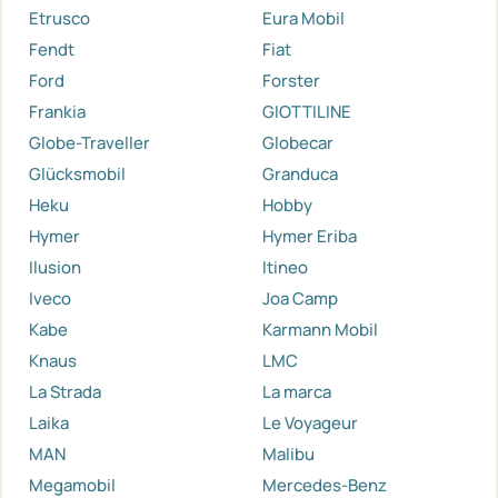
Etrusco
Eura Mobil
Fendt
Fiat
Ford
Forster
Frankia
GIOTTILINE
Globe-Traveller
Globecar
Glücksmobil
Granduca
Heku
Hobby
Hymer
Hymer Eriba
Ilusion
Itineo
Iveco
Joa Camp
Kabe
Karmann Mobil
Knaus
LMC
La Strada
La marca
Laika
Le Voyageur
MAN
Malibu
Megamobil
Mercedes-Benz