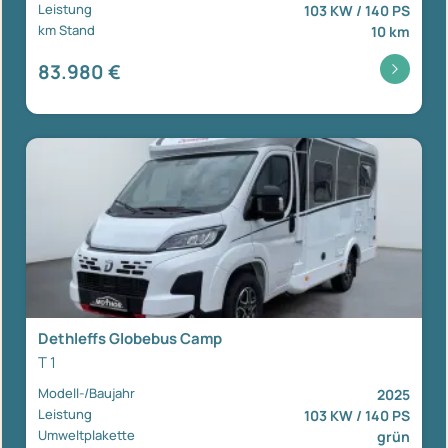
Leistung
103 KW / 140 PS
km Stand
10 km
83.980 €
Dethleffs Globebus Camp
T 1
Modell-/Baujahr
2025
Leistung
103 KW / 140 PS
Umweltplakette
grün