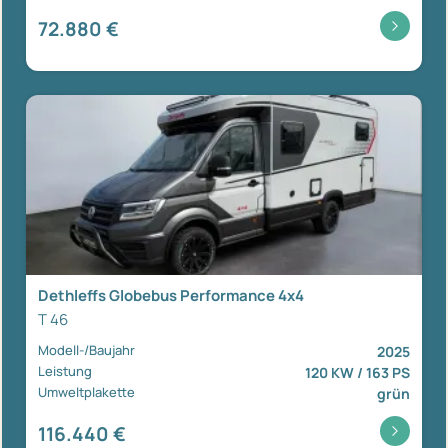
72.880 €
Dethleffs Globebus Performance 4x4
T 46
Modell-/Baujahr
2025
Leistung
120 KW / 163 PS
Umweltplakette
grün
116.440 €