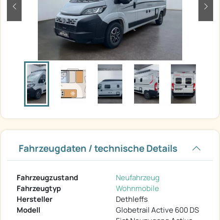
zurück
weit
Fahrzeugdaten / technische Details
Fahrzeugzustand
Neufahrzeug
Fahrzeugtyp
Wohnmobile
Hersteller
Dethleffs
Modell
Globetrail Active 600 DS