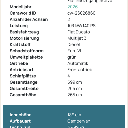
Fiat Neuzugang Active
Modelljahr
2026
Caraworld ID
cw-26026860
Anzahl der Achsen
2
Leistung
103 kW/140 PS
Basisfahrzeug
Fiat Ducato
Motorisierung
Multijet 3
Kraftstoff
Diesel
Schadstoffnorm
Euro VI
Umweltplakette
grün
Getriebe
Automatik
Antriebsart
Frontantrieb
Schlafplätze
4
Gesamtlänge
599 cm
Gesamtbreite
205 cm
Gesamthöhe
265 cm
Innenhöhe
189 cm
Aufbauart
Campervan
techn. zul.
3.499 kg