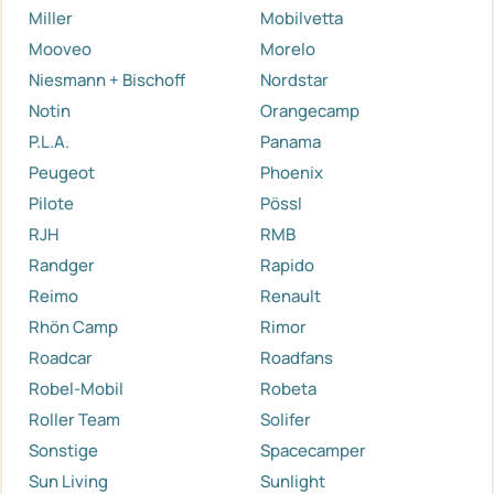
Miller
Mobilvetta
Mooveo
Morelo
Niesmann + Bischoff
Nordstar
Notin
Orangecamp
P.L.A.
Panama
Peugeot
Phoenix
Pilote
Pössl
RJH
RMB
Randger
Rapido
Reimo
Renault
Rhön Camp
Rimor
Roadcar
Roadfans
Robel-Mobil
Robeta
Roller Team
Solifer
Sonstige
Spacecamper
Sun Living
Sunlight