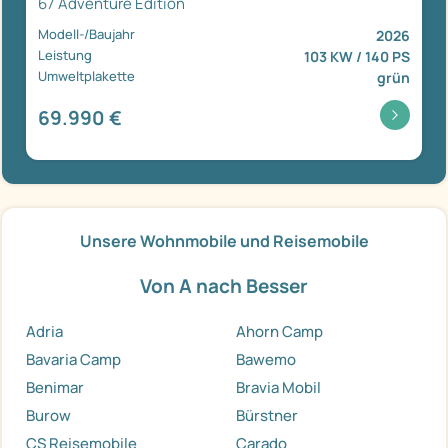
67 Adventure Edition
Modell-/Baujahr
2026
Leistung
103 KW / 140 PS
Umweltplakette
grün
69.990 €
Unsere Wohnmobile und Reisemobile
Von A nach Besser
Adria
Ahorn Camp
Bavaria Camp
Bawemo
Benimar
Bravia Mobil
Burow
Bürstner
CS Reisemobile
Carado