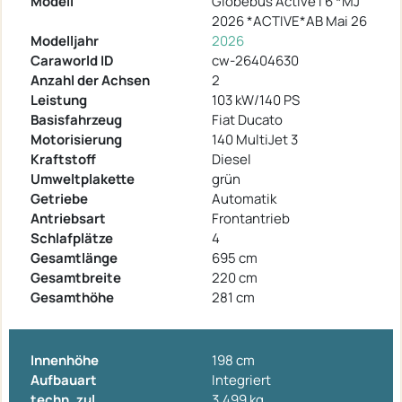
Modell
Globebus Active I 6 *MJ
2026 *ACTIVE*AB Mai 26
Modelljahr
2026
Caraworld ID
cw-26404630
Anzahl der Achsen
2
Leistung
103 kW/140 PS
Basisfahrzeug
Fiat Ducato
Motorisierung
140 MultiJet 3
Kraftstoff
Diesel
Umweltplakette
grün
Getriebe
Automatik
Antriebsart
Frontantrieb
Schlafplätze
4
Gesamtlänge
695 cm
Gesamtbreite
220 cm
Gesamthöhe
281 cm
Innenhöhe
198 cm
Aufbauart
Integriert
techn. zul.
3.499 kg