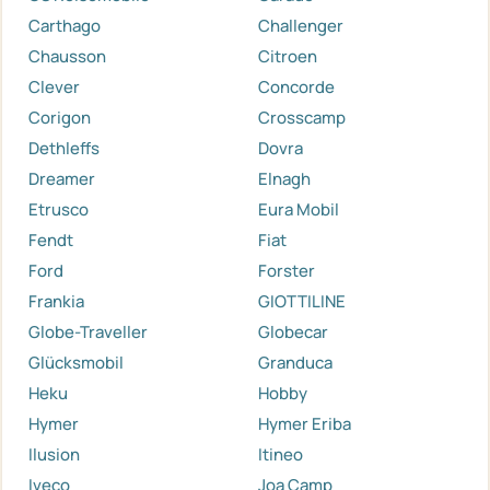
Carthago
Challenger
Chausson
Citroen
Clever
Concorde
Corigon
Crosscamp
Dethleffs
Dovra
Dreamer
Elnagh
Etrusco
Eura Mobil
Fendt
Fiat
Ford
Forster
Frankia
GIOTTILINE
Globe-Traveller
Globecar
Glücksmobil
Granduca
Heku
Hobby
Hymer
Hymer Eriba
Ilusion
Itineo
Iveco
Joa Camp