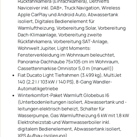
Rückfahrkamera (Einfachkamera), Dethleffs
Naviceiver inkl. DAB+, Truck Navigation, Wireless
Apple CarPlay und Android Auto, Abwassertank
isoliert, Digitales Bedienelement für
Warmluftheizung, Vorbereitung Solar, Vorbereitung
Dach-Klimaanlage, Vorbereitung zweite
Rückfahrkamera, Vorbereitung SAT-Anlage,
Wohnwelt Jupiter, Light Moments:
Fensterverkleidung im Wohnraum beleuchtet,
Panorama-Dachhaube 75x105 cm im Wohnraum,
Cassettenmarkise Omnistor 5,0 m (manuell))
Fiat Ducato Light Tiefrahmen (3.499 kg), MultiJet
140 (2,2 l / 103 kW / 140 PS), 8-Gang Wandler-
Automatikgetriebe
Winterkomfort-Paket Warmluft Globebus I6
(Unterbodenleitungen isoliert, Abwassertank und -
leitungen elektrisch beheizt, Schalter für
Wasserpumpe, Gas Warmluftheizung 6 kW mit 1,8 kW
Elektroheizstab und Warmwasserboiler inkl.
digitalem Bedienelement, Abwassertank isoliert,
XPS Aufbau-Isolierung)