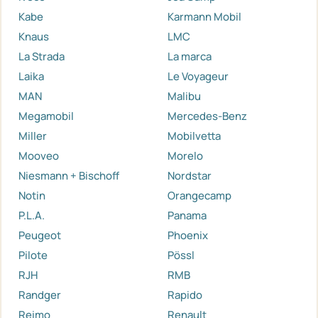
Kabe
Karmann Mobil
Knaus
LMC
La Strada
La marca
Laika
Le Voyageur
MAN
Malibu
Megamobil
Mercedes-Benz
Miller
Mobilvetta
Mooveo
Morelo
Niesmann + Bischoff
Nordstar
Notin
Orangecamp
P.L.A.
Panama
Peugeot
Phoenix
Pilote
Pössl
RJH
RMB
Randger
Rapido
Reimo
Renault