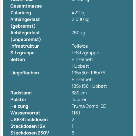
Gesamtmasse
Zuladung
422 kg
Anhängerlast
2.000 kg
(gebremst)
Anhängerlast
750 kg
(ungebremst)
Infrastruktur
Toilette
Sitzgruppe
L-Sitzgruppe
Betten
Einzelbett
Hubbett
Liegeflächen
195x80+ 195x75
Einzelbett
185x150 Hubbett
Radstand
380 cm
Polster
Jupiter
Heizung
Truma Combi 6E
Wasservorrat
116 l
USB-Steckdosen
2
Steckdosen 12V
1
Steckdosen 230V
6