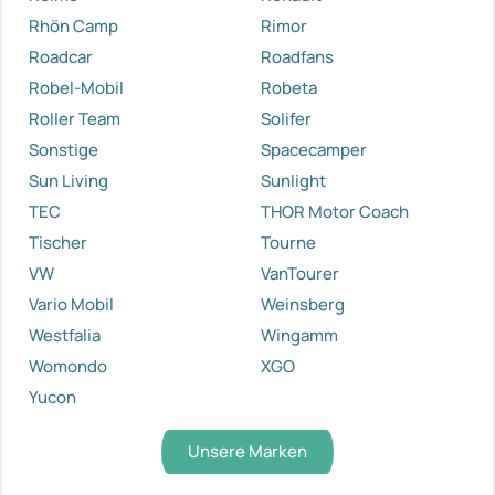
Rhön Camp
Rimor
Roadcar
Roadfans
Robel-Mobil
Robeta
Roller Team
Solifer
Sonstige
Spacecamper
Sun Living
Sunlight
TEC
THOR Motor Coach
Tischer
Tourne
VW
VanTourer
Vario Mobil
Weinsberg
Westfalia
Wingamm
Womondo
XGO
Yucon
Unsere Marken