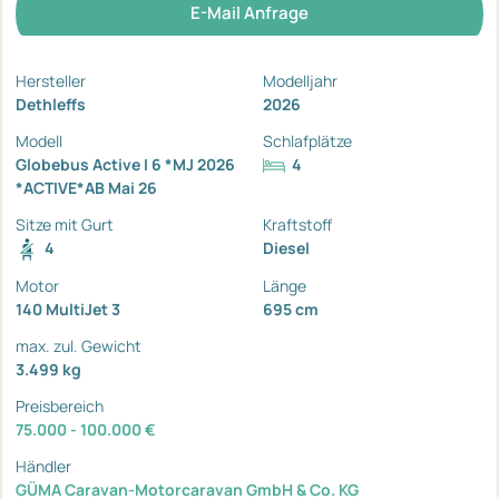
E-Mail Anfrage
Hersteller
Modelljahr
Dethleffs
2026
Modell
Schlafplätze
Globebus Active I 6 *MJ 2026
4
*ACTIVE*AB Mai 26
Sitze mit Gurt
Kraftstoff
4
Diesel
Motor
Länge
140 MultiJet 3
695 cm
max. zul. Gewicht
3.499 kg
Preisbereich
75.000 - 100.000 €
Händler
GÜMA Caravan-Motorcaravan GmbH & Co. KG