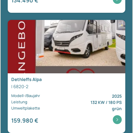
134.490 €
Dethleffs Alpa
I 6820-2
Modell-/Baujahr
2025
Leistung
132 KW / 180 PS
Umweltplakette
grün
159.980 €