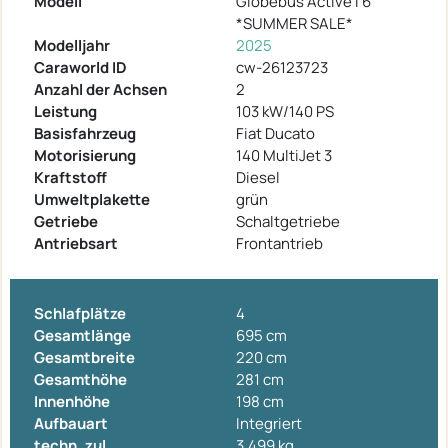
Modell
Globebus Active I 6
*SUMMER SALE*
Modelljahr
2025
Caraworld ID
cw-26123723
Anzahl der Achsen
2
Leistung
103 kW/140 PS
Basisfahrzeug
Fiat Ducato
Motorisierung
140 MultiJet 3
Kraftstoff
Diesel
Umweltplakette
grün
Getriebe
Schaltgetriebe
Antriebsart
Frontantrieb
Schlafplätze
4
Gesamtlänge
695 cm
Gesamtbreite
220 cm
Gesamthöhe
281 cm
Innenhöhe
198 cm
Aufbauart
Integriert
techn. zul.
3.499 kg