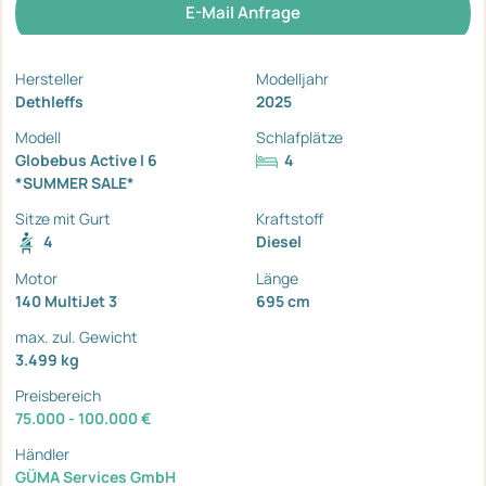
E-Mail Anfrage
Hersteller
Modelljahr
Dethleffs
2025
Modell
Schlafplätze
Globebus Active I 6
4
*SUMMER SALE*
Sitze mit Gurt
Kraftstoff
4
Diesel
Motor
Länge
140 MultiJet 3
695 cm
max. zul. Gewicht
3.499 kg
Preisbereich
75.000 - 100.000 €
Händler
GÜMA Services GmbH