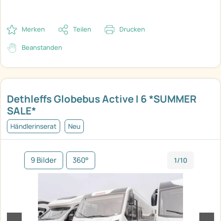
Merken
Teilen
Drucken
Beanstanden
Dethleffs Globebus Active I 6 *SUMMER
SALE*
Händlerinserat
Neu
9 Bilder
360°
1/10