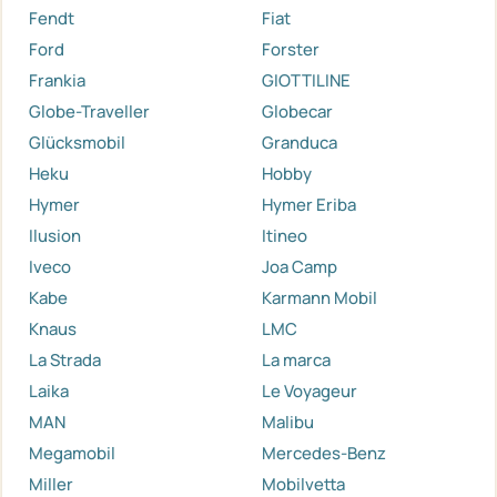
Fendt
Fiat
Ford
Forster
Frankia
GIOTTILINE
Globe-Traveller
Globecar
Glücksmobil
Granduca
Heku
Hobby
Hymer
Hymer Eriba
Ilusion
Itineo
Iveco
Joa Camp
Kabe
Karmann Mobil
Knaus
LMC
La Strada
La marca
Laika
Le Voyageur
MAN
Malibu
Megamobil
Mercedes-Benz
Miller
Mobilvetta