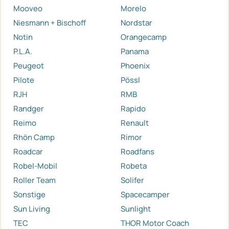
Mooveo
Morelo
Niesmann + Bischoff
Nordstar
Notin
Orangecamp
P.L.A.
Panama
Peugeot
Phoenix
Pilote
Pössl
RJH
RMB
Randger
Rapido
Reimo
Renault
Rhön Camp
Rimor
Roadcar
Roadfans
Robel-Mobil
Robeta
Roller Team
Solifer
Sonstige
Spacecamper
Sun Living
Sunlight
TEC
THOR Motor Coach