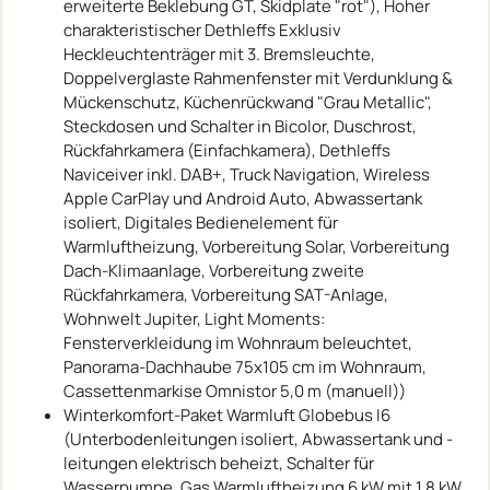
erweiterte Beklebung GT, Skidplate "rot"), Hoher
charakteristischer Dethleffs Exklusiv
Heckleuchtenträger mit 3. Bremsleuchte,
Doppelverglaste Rahmenfenster mit Verdunklung &
Mückenschutz, Küchenrückwand "Grau Metallic",
Steckdosen und Schalter in Bicolor, Duschrost,
Rückfahrkamera (Einfachkamera), Dethleffs
Naviceiver inkl. DAB+, Truck Navigation, Wireless
Apple CarPlay und Android Auto, Abwassertank
isoliert, Digitales Bedienelement für
Warmluftheizung, Vorbereitung Solar, Vorbereitung
Dach-Klimaanlage, Vorbereitung zweite
Rückfahrkamera, Vorbereitung SAT-Anlage,
Wohnwelt Jupiter, Light Moments:
Fensterverkleidung im Wohnraum beleuchtet,
Panorama-Dachhaube 75x105 cm im Wohnraum,
Cassettenmarkise Omnistor 5,0 m (manuell))
Winterkomfort-Paket Warmluft Globebus I6
(Unterbodenleitungen isoliert, Abwassertank und -
leitungen elektrisch beheizt, Schalter für
Wasserpumpe, Gas Warmluftheizung 6 kW mit 1,8 kW