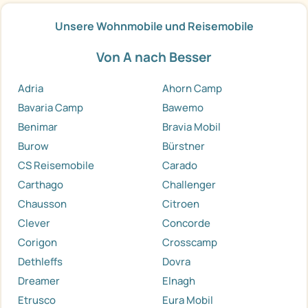
Unsere Wohnmobile und Reisemobile
Von A nach Besser
Adria
Ahorn Camp
Bavaria Camp
Bawemo
Benimar
Bravia Mobil
Burow
Bürstner
CS Reisemobile
Carado
Carthago
Challenger
Chausson
Citroen
Clever
Concorde
Corigon
Crosscamp
Dethleffs
Dovra
Dreamer
Elnagh
Etrusco
Eura Mobil