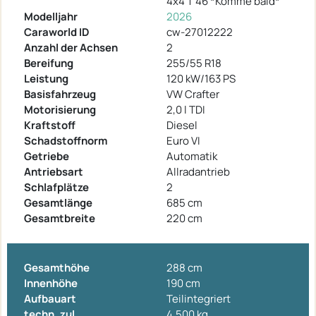
4x4 T 46 *Komme bald*
Modelljahr
2026
Caraworld ID
cw-27012222
Anzahl der Achsen
2
Bereifung
255/55 R18
Leistung
120 kW/163 PS
Basisfahrzeug
VW Crafter
Motorisierung
2,0 l TDI
Kraftstoff
Diesel
Schadstoffnorm
Euro VI
Getriebe
Automatik
Antriebsart
Allradantrieb
Schlafplätze
2
Gesamtlänge
685 cm
Gesamtbreite
220 cm
Gesamthöhe
288 cm
Innenhöhe
190 cm
Aufbauart
Teilintegriert
techn. zul.
4.500 kg