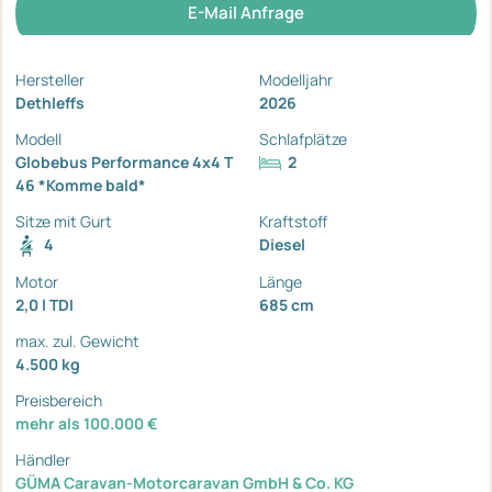
E-Mail Anfrage
Hersteller
Modelljahr
Dethleffs
2026
Modell
Schlafplätze
Globebus Performance 4x4 T
2
46 *Komme bald*
Sitze mit Gurt
Kraftstoff
4
Diesel
Motor
Länge
2,0 l TDI
685 cm
max. zul. Gewicht
4.500 kg
Preisbereich
mehr als 100.000 €
Händler
GÜMA Caravan-Motorcaravan GmbH & Co. KG