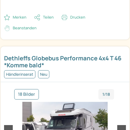
Merken
Teilen
Drucken
Beanstanden
Dethleffs Globebus Performance 4x4 T 46
*Komme bald*
Händlerinserat
Neu
18 Bilder
1/18