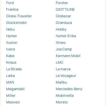
Ford
Forster
Frankia
GIOTTILINE
Globe-Traveller
Globecar
Glücksmobil
Granduca
Heku
Hobby
Hymer
Hymer Eriba
Ilusion
Itineo
Iveco
Joa Camp
Kabe
Karmann Mobil
Knaus
LMC
La Strada
La marca
Laika
Le Voyageur
MAN
Malibu
Megamobil
Mercedes-Benz
Miller
Mobilvetta
Mooveo
Morelo