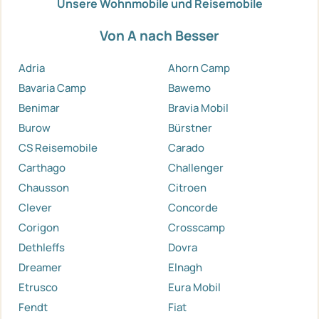
Unsere Wohnmobile und Reisemobile
Von A nach Besser
Adria
Ahorn Camp
Bavaria Camp
Bawemo
Benimar
Bravia Mobil
Burow
Bürstner
CS Reisemobile
Carado
Carthago
Challenger
Chausson
Citroen
Clever
Concorde
Corigon
Crosscamp
Dethleffs
Dovra
Dreamer
Elnagh
Etrusco
Eura Mobil
Fendt
Fiat