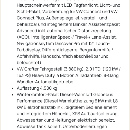
Hauptscheinwerfer mit LED-Tagfahrlicht, Licht- und
Sicht-Paket, Vorbereitung für VW Connect und VW
Connect Plus, Außenspiegel el. verstell- und
beheizbar und integriertem Blinker, Assistenzpaket
Advanced inkl. automaitscher Distanzregelung
(ACC), intelligenter Speed-/ Travel-/ Lane-Assist,
Navigationssytem Discover Pro mit 12" Touch-
Farbdisplay, Differentialsperre, Berganfahrhilfe /
Abfahrhilfe, Handschuhfach abschließbar und
beleuchtet)
VW Crafter Fahrgestell (3.880 kg), 2.0 l TDI (120 kW /
163 PS) Heavy Duty, 4 Motion Allradantrieb, 8-Gang
Wandler-Automatikgetriebe
Auflastung 4.500 kg
Winterkomfort-Paket Diesel-Warmluft Globebus
Performance (Diesel Warmluftheizung 6 kW mit 1,8
kW Elektroheizstab inkl. digitalem Bedienelement
und integriertem Höhenkit, XPS Aufbau-Isolierung,
Abwassertank und -leitungen elektrisch beheizt,
Abwassertank isoliert, Unterbodenleitungen