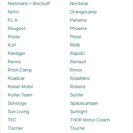
Niesmann + Bischoff
Nordstar
Notin
Orangecamp
P.L.A.
Panama
Peugeot
Phoenix
Pilote
Pössl
RJH
RMB
Randger
Rapido
Reimo
Renault
Rhön Camp
Rimor
Roadcar
Roadfans
Robel-Mobil
Robeta
Roller Team
Solifer
Sonstige
Spacecamper
Sun Living
Sunlight
TEC
THOR Motor Coach
Tischer
Tourne