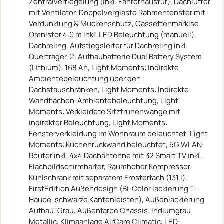
Zentralverriegelung (inkl. Fahrerhaustür), Dachlüfter
mit Ventilator, Doppelverglaste Rahmenfenster mit
Verdunklung & Mückenschutz, Cassettenmarkise
Omnistor 4.0 m inkl. LED Beleuchtung (manuell),
Dachreling, Aufstiegsleiter für Dachreling inkl.
Querträger, 2. Aufbaubatterie Dual Battery System
(Lithium), 168 Ah, Light Moments: Indirekte
Ambientebeleuchtung über den
Dachstauschränken, Light Moments: Indirekte
Wandflächen-Ambientebeleuchtung, Light
Moments: Verkleidete Sitztruhenwange mit
indirekter Beleuchtung, Light Moments:
Fensterverkleidung im Wohnraum beleuchtet, Light
Moments: Küchenrückwand beleuchtet, 5G WLAN
Router inkl. 4x4 Dachantenne mit 32 Smart TV inkl.
Flachbildschirmhalter, Raumhoher Kompressor
Kühlschrank mit separatem Frosterfach (131 l),
FirstEdition Außendesign (Bi-Color lackierung T-
Haube, schwarze Kantenleisten), Außenlackierung
Aufbau: Grau, Außenfarbe Chassis: Indiumgrau
Metallic, Klimaanlage AirCare Climatic, LED-