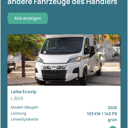
andere Fahrzeuge des Händlers
Alle anzeigen
Laika Ecovip
L 3019
Modell-/Baujahr
2025
Leistung
103 KW / 140 PS
Umweltplakette
grün