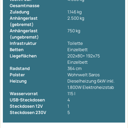
Gesamtmasse
Zuladung
1.146 kg
Anhängerlast
2.500 kg
(gebremst)
Anhängerlast
750 kg
(ungebremst)
Infrastruktur
Toilette
Betten
Einzelbett
Liegeflächen
202x80+ 192x75
Einzelbett
Radstand
364 cm
Polster
Wohnwelt Saros
Heizung
Dieselheizung 6kW inkl.
1.800W Elektroheizstab
Wasservorrat
115 l
USB-Steckdosen
4
Steckdosen 12V
1
Steckdosen 230V
5