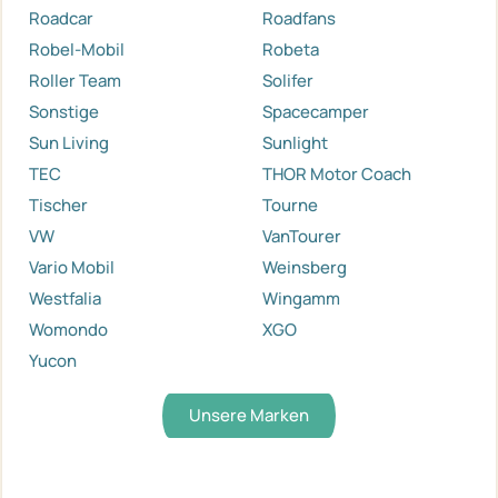
Roadcar
Roadfans
Robel-Mobil
Robeta
Roller Team
Solifer
Sonstige
Spacecamper
Sun Living
Sunlight
TEC
THOR Motor Coach
Tischer
Tourne
VW
VanTourer
Vario Mobil
Weinsberg
Westfalia
Wingamm
Womondo
XGO
Yucon
Unsere Marken