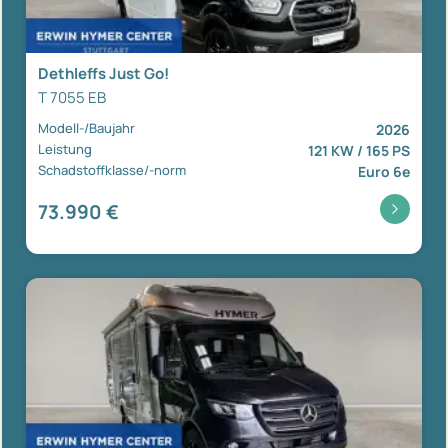
Dethleffs Just Go!
T 7055 EB
Modell-/Baujahr
2026
Leistung
121 KW / 165 PS
Schadstoffklasse/-norm
Euro 6e
73.990 €