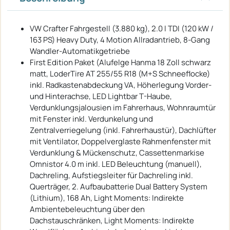
VW Crafter Fahrgestell (3.880 kg), 2.0 l TDI (120 kW /
163 PS) Heavy Duty, 4 Motion Allradantrieb, 8-Gang
Wandler-Automatikgetriebe
First Edition Paket (Alufelge Hanma 18 Zoll schwarz
matt, LoderTire AT 255/55 R18 (M+S Schneeflocke)
inkl. Radkastenabdeckung VA, Höherlegung Vorder-
und Hinterachse, LED Lightbar T-Haube,
Verdunklungsjalousien im Fahrerhaus, Wohnraumtür
mit Fenster inkl. Verdunkelung und
Zentralverriegelung (inkl. Fahrerhaustür), Dachlüfter
mit Ventilator, Doppelverglaste Rahmenfenster mit
Verdunklung & Mückenschutz, Cassettenmarkise
Omnistor 4.0 m inkl. LED Beleuchtung (manuell),
Dachreling, Aufstiegsleiter für Dachreling inkl.
Querträger, 2. Aufbaubatterie Dual Battery System
(Lithium), 168 Ah, Light Moments: Indirekte
Ambientebeleuchtung über den
Dachstauschränken, Light Moments: Indirekte