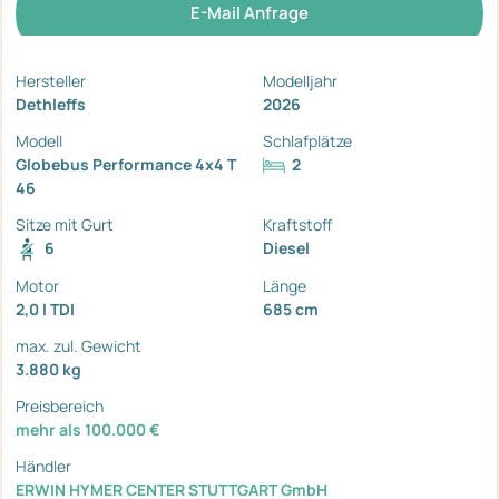
E-Mail Anfrage
Hersteller
Modelljahr
Dethleffs
2026
Modell
Schlafplätze
Globebus Performance 4x4 T
2
46
Sitze mit Gurt
Kraftstoff
6
Diesel
Motor
Länge
2,0 l TDI
685 cm
max. zul. Gewicht
3.880 kg
Preisbereich
mehr als 100.000 €
Händler
ERWIN HYMER CENTER STUTTGART GmbH