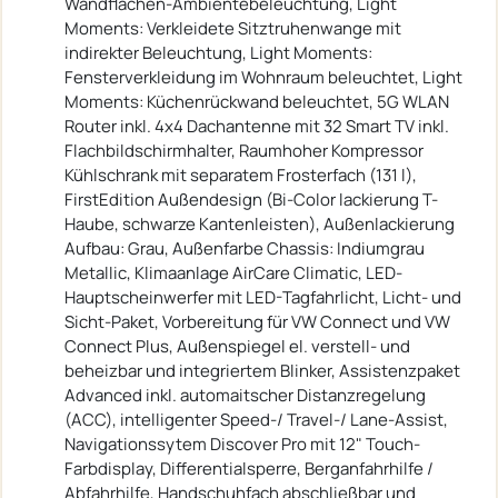
Wandflächen-Ambientebeleuchtung, Light
Moments: Verkleidete Sitztruhenwange mit
indirekter Beleuchtung, Light Moments:
Fensterverkleidung im Wohnraum beleuchtet, Light
Moments: Küchenrückwand beleuchtet, 5G WLAN
Router inkl. 4x4 Dachantenne mit 32 Smart TV inkl.
Flachbildschirmhalter, Raumhoher Kompressor
Kühlschrank mit separatem Frosterfach (131 l),
FirstEdition Außendesign (Bi-Color lackierung T-
Haube, schwarze Kantenleisten), Außenlackierung
Aufbau: Grau, Außenfarbe Chassis: Indiumgrau
Metallic, Klimaanlage AirCare Climatic, LED-
Hauptscheinwerfer mit LED-Tagfahrlicht, Licht- und
Sicht-Paket, Vorbereitung für VW Connect und VW
Connect Plus, Außenspiegel el. verstell- und
beheizbar und integriertem Blinker, Assistenzpaket
Advanced inkl. automaitscher Distanzregelung
(ACC), intelligenter Speed-/ Travel-/ Lane-Assist,
Navigationssytem Discover Pro mit 12" Touch-
Farbdisplay, Differentialsperre, Berganfahrhilfe /
Abfahrhilfe, Handschuhfach abschließbar und