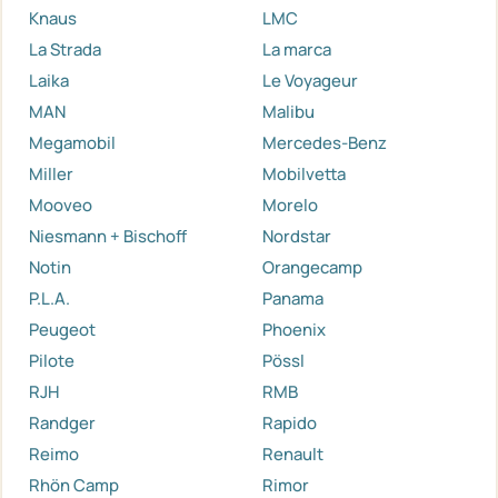
Knaus
LMC
La Strada
La marca
Laika
Le Voyageur
MAN
Malibu
Megamobil
Mercedes-Benz
Miller
Mobilvetta
Mooveo
Morelo
Niesmann + Bischoff
Nordstar
Notin
Orangecamp
P.L.A.
Panama
Peugeot
Phoenix
Pilote
Pössl
RJH
RMB
Randger
Rapido
Reimo
Renault
Rhön Camp
Rimor