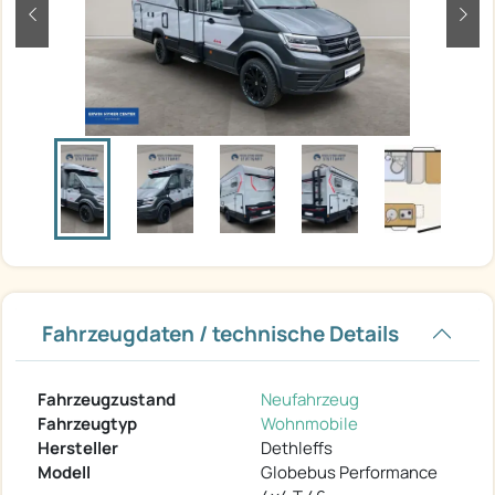
zurück
weit
Fahrzeugdaten / technische Details
Fahrzeugzustand
Neufahrzeug
Fahrzeugtyp
Wohnmobile
Hersteller
Dethleffs
Modell
Globebus Performance