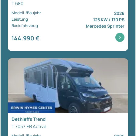
T 680
Modell-/Baujahr
2026
Leistung
125 KW / 170 PS
Basisfahrzeug
Mercedes Sprinter
144.990 €
Dethleffs Trend
T 7057 EB Active
Modell-/Baujahr