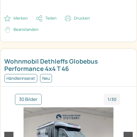
Merken
Teilen
Drucken
Beanstanden
Wohnmobil Dethleffs Globebus
Performance 4x4 T 46
Händlerinserat
Neu
30 Bilder
1/30