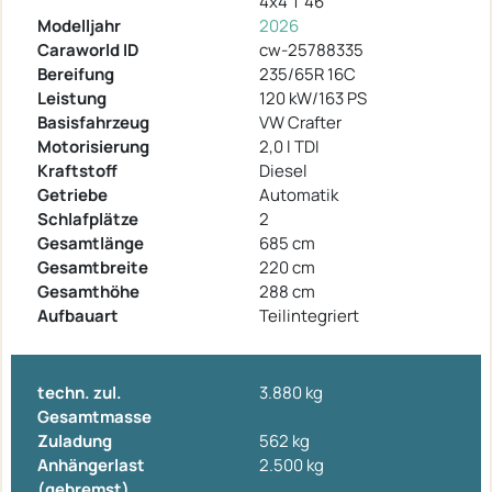
4x4 T 46
Modelljahr
2026
Caraworld ID
cw-25788335
Bereifung
235/65R 16C
Leistung
120 kW/163 PS
Basisfahrzeug
VW Crafter
Motorisierung
2,0 l TDI
Kraftstoff
Diesel
Getriebe
Automatik
Schlafplätze
2
Gesamtlänge
685 cm
Gesamtbreite
220 cm
Gesamthöhe
288 cm
Aufbauart
Teilintegriert
techn. zul.
3.880 kg
Gesamtmasse
Zuladung
562 kg
Anhängerlast
2.500 kg
(gebremst)