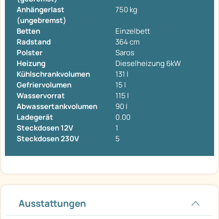
Anhängerlast
750 kg
(ungebremst)
Betten
Einzelbett
Radstand
364 cm
Polster
Saros
Heizung
Dieselheizung 6kW
Kühlschrankvolumen
131 l
Gefriervolumen
15 l
Wasservorrat
115 l
Abwassertankvolumen
90 l
Ladegerät
0.00
Steckdosen 12V
1
Steckdosen 230V
5
Ausstattungen