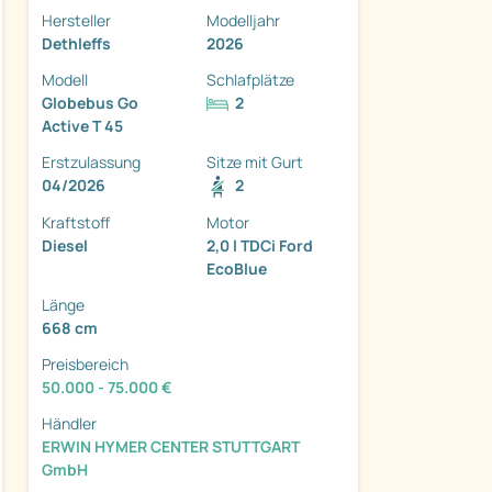
Hersteller
Modelljahr
Dethleffs
2026
Modell
Schlafplätze
Globebus Go
2
Active T 45
ter
Erstzulassung
Sitze mit Gurt
04/2026
2
Kraftstoff
Motor
Diesel
2,0 l TDCi Ford
EcoBlue
Länge
668 cm
Preisbereich
50.000 - 75.000 €
Händler
ERWIN HYMER CENTER STUTTGART
GmbH