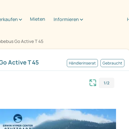
Mieten
erkaufen
Informieren
obebus Go Active T 45
o Active T 45
Händlerinserat
Gebraucht
1/2