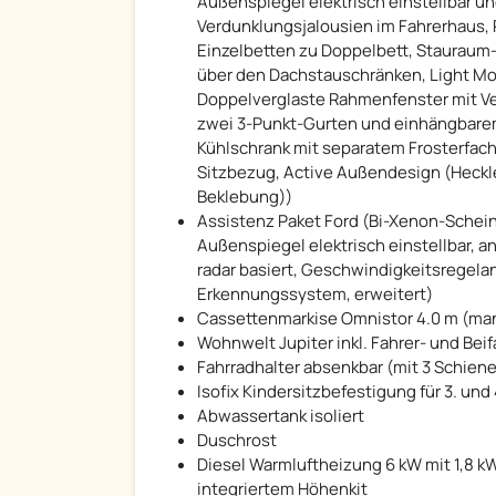
Außenspiegel elektrisch einstellbar un
Verdunklungsjalousien im Fahrerhaus
Einzelbetten zu Doppelbett, Stauraum
über den Dachstauschränken, Light M
Doppelverglaste Rahmenfenster mit Ve
zwei 3-Punkt-Gurten und einhängbare
Kühlschrank mit separatem Frosterfach (
Sitzbezug, Active Außendesign (Heckl
Beklebung))
Assistenz Paket Ford (Bi-Xenon-Schein
Außenspiegel elektrisch einstellbar, a
radar basiert, Geschwindigkeitsregelan
Erkennungssystem, erweitert)
Cassettenmarkise Omnistor 4.0 m (man
Wohnwelt Jupiter inkl. Fahrer- und Bei
Fahrradhalter absenkbar (mit 3 Schien
Isofix Kindersitzbefestigung für 3. und 
Abwassertank isoliert
Duschrost
Diesel Warmluftheizung 6 kW mit 1,8 k
integriertem Höhenkit