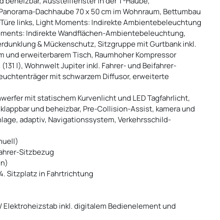
d beheizbar, Ausstellfenster in der T-Haube,
, Panorama-Dachhaube 70 x 50 cm im Wohnraum, Bettumbau
-Türe links, Light Moments: Indirekte Ambientebeleuchtung
oments: Indirekte Wandflächen-Ambientebeleuchtung,
rdunklung & Mückenschutz, Sitzgruppe mit Gurtbank inkl.
m und erweiterbarem Tisch, Raumhoher Kompressor
131 l), Wohnwelt Jupiter inkl. Fahrer- und Beifahrer-
euchtenträger mit schwarzem Diffusor, erweiterte
werfer mit statischem Kurvenlicht und LED Tagfahrlicht,
nklappbar und beheizbar, Pre-Collision-Assist, kamera und
lage, adaptiv, Navigationssystem, Verkehrsschild-
uell)
fahrer-Sitzbezug
en)
4. Sitzplatz in Fahrtrichtung
W Elektroheizstab inkl. digitalem Bedienelement und