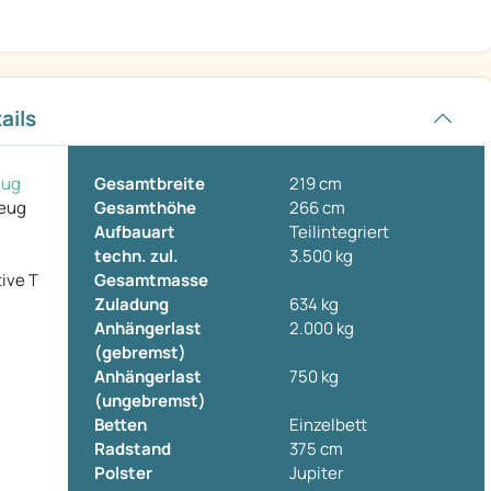
ails
eug
Gesamtbreite
219 cm
zeug
Gesamthöhe
266 cm
Aufbauart
Teilintegriert
techn. zul.
3.500 kg
ive T
Gesamtmasse
Zuladung
634 kg
Anhängerlast
2.000 kg
(gebremst)
Anhängerlast
750 kg
(ungebremst)
Betten
Einzelbett
Radstand
375 cm
Polster
Jupiter