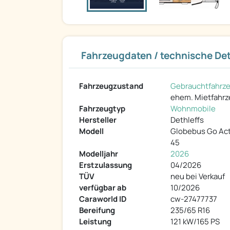
Fahrzeugdaten / technische Det
Fahrzeugzustand
Gebrauchtfahrz
ehem. Mietfahr
Fahrzeugtyp
Wohnmobile
Hersteller
Dethleffs
Modell
Globebus Go Act
45
Modelljahr
2026
Erstzulassung
04/2026
TÜV
neu bei Verkauf
verfügbar ab
10/2026
Caraworld ID
cw-27477737
Bereifung
235/65 R16
Leistung
121 kW/165 PS