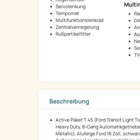
Multi
Servolenkung
Tempomat
Ra
Multifunktionslenkrad
DA
Zentralverriegelung
An
Rußpartikelfilter
Ap
Na
Sa
TV
Beschreibung
Active Paket T 45 (Ford Transit Light Ti
Heavy Duty, 8-Gang Automatikgetriebe
Metallic), Alufelge Ford 16 Zoll, schwar