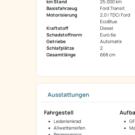
km Stand
25.000 km
Basisfahrzeug
Ford Transit
Motorisierung
2,0 l TDCi Ford
EcoBlue
Kraftstoff
Diesel
Schadstoffnorm
Euro 6e
Getriebe
Automatik
Schlafplätze
2
Gesamtlänge
668 cm
Ausstattungen
Fahrgestell
Aufb
Lederlenkrad
GF
Allwetterreifen
Ma
Regensensor