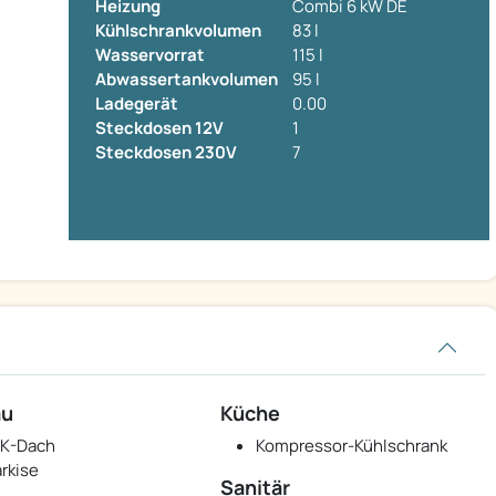
Heizung
Combi 6 kW DE
Kühlschrankvolumen
83 l
Wasservorrat
115 l
Abwassertankvolumen
95 l
Ladegerät
0.00
Steckdosen 12V
1
Steckdosen 230V
7
au
Küche
K-Dach
Kompressor-Kühlschrank
rkise
Sanitär