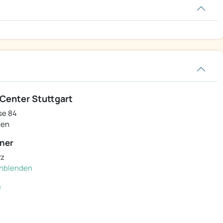
Center Stuttgart
se 84
gen
ner
rz
einblenden
e