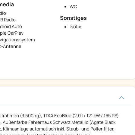
media
WC
dio
Sonstiges
B Radio
droid Auto
Isofix
ple CarPlay
vigationssystem
t-Antenne
efrahmen (3.500 kg), TDCi EcoBlue (2,0 l / 121 kW / 165 PS)
, Außenfarbe Fahrerhaus Schwarz Metallic (Agate Black
z, Klimaanlage automatisch inkl. Staub- und Pollenfilter,