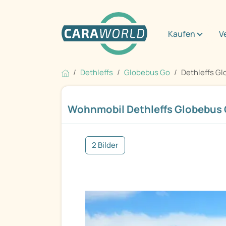
Kaufen
V
Dethleffs
Globebus Go
Dethleffs Gl
Wohnmobil Dethleffs Globebus G
2 Bilder