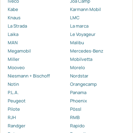
Iveco
Joa Camp
Kabe
Karmann Mobil
Knaus
LMC
La Strada
La marca
Laika
Le Voyageur
MAN
Malibu
Megamobil
Mercedes-Benz
Miller
Mobilvetta
Mooveo
Morelo
Niesmann + Bischoff
Nordstar
Notin
Orangecamp
P.L.A.
Panama
Peugeot
Phoenix
Pilote
Pössl
RJH
RMB
Randger
Rapido