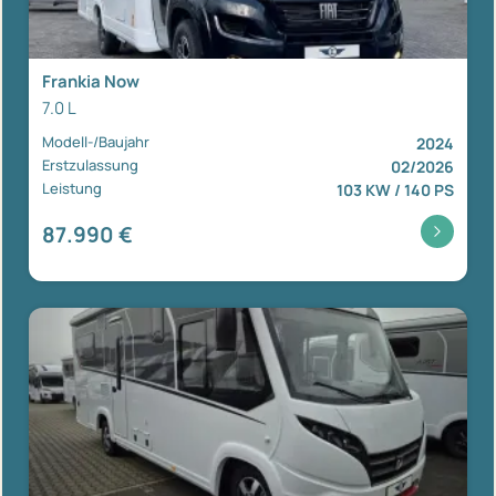
Frankia Now
7.0 L
Modell-/Baujahr
2024
Erstzulassung
02/2026
Leistung
103 KW / 140 PS
87.990 €