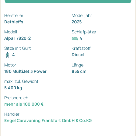
Hersteller
Modelljahr
Dethleffs
2025
Modell
Schlafplätze
Alpa I 7820-2
4
Sitze mit Gurt
Kraftstoff
4
Diesel
Motor
Länge
180 MultiJet 3 Power
855 cm
max. zul. Gewicht
5.400 kg
Preisbereich
mehr als 100.000 €
Händler
Engel Caravaning Frankfurt GmbH & Co.KG