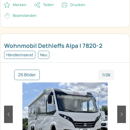
Merken
Teilen
Drucken
Beanstanden
Wohnmobil Dethleffs Alpa I 7820-2
Händlerinserat
Neu
26 Bilder
1/26
zurück
weit