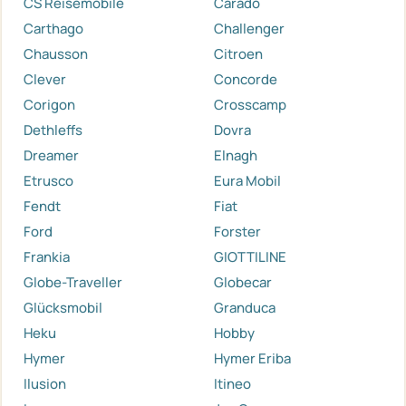
CS Reisemobile
Carado
Carthago
Challenger
Chausson
Citroen
Clever
Concorde
Corigon
Crosscamp
Dethleffs
Dovra
Dreamer
Elnagh
Etrusco
Eura Mobil
Fendt
Fiat
Ford
Forster
Frankia
GIOTTILINE
Globe-Traveller
Globecar
Glücksmobil
Granduca
Heku
Hobby
Hymer
Hymer Eriba
Ilusion
Itineo