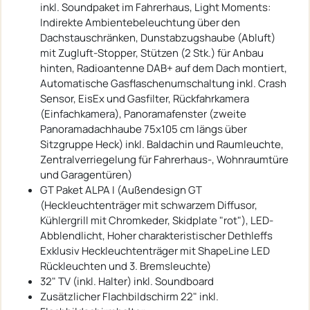
inkl. Soundpaket im Fahrerhaus, Light Moments:
Indirekte Ambientebeleuchtung über den
Dachstauschränken, Dunstabzugshaube (Abluft)
mit Zugluft-Stopper, Stützen (2 Stk.) für Anbau
hinten, Radioantenne DAB+ auf dem Dach montiert,
Automatische Gasflaschenumschaltung inkl. Crash
Sensor, EisEx und Gasfilter, Rückfahrkamera
(Einfachkamera), Panoramafenster (zweite
Panoramadachhaube 75x105 cm längs über
Sitzgruppe Heck) inkl. Baldachin und Raumleuchte,
Zentralverriegelung für Fahrerhaus-, Wohnraumtüre
und Garagentüren)
GT Paket ALPA I (Außendesign GT
(Heckleuchtenträger mit schwarzem Diffusor,
Kühlergrill mit Chromkeder, Skidplate "rot"), LED-
Abblendlicht, Hoher charakteristischer Dethleffs
Exklusiv Heckleuchtenträger mit ShapeLine LED
Rückleuchten und 3. Bremsleuchte)
32" TV (inkl. Halter) inkl. Soundboard
Zusätzlicher Flachbildschirm 22" inkl.