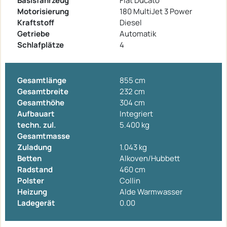
Basisfahrzeug
Fiat Ducato
Motorisierung
180 MultiJet 3 Power
Kraftstoff
Diesel
Getriebe
Automatik
Schlafplätze
4
Gesamtlänge
855 cm
Gesamtbreite
232 cm
Gesamthöhe
304 cm
Aufbauart
Integriert
techn. zul.
5.400 kg
Gesamtmasse
Zuladung
1.043 kg
Betten
Alkoven/Hubbett
Radstand
460 cm
Polster
Collin
Heizung
Alde Warmwasser
Ladegerät
0.00