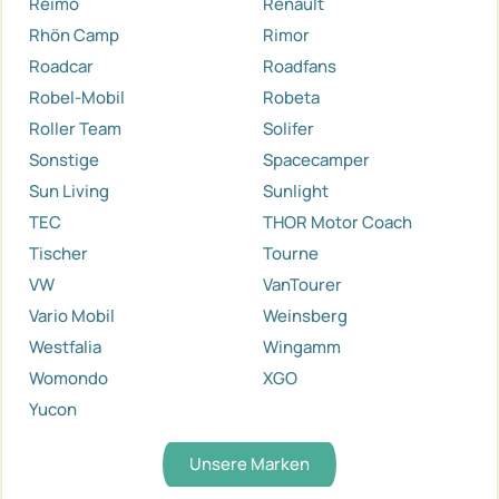
Reimo
Renault
Rhön Camp
Rimor
Roadcar
Roadfans
Robel-Mobil
Robeta
Roller Team
Solifer
Sonstige
Spacecamper
Sun Living
Sunlight
TEC
THOR Motor Coach
Tischer
Tourne
VW
VanTourer
Vario Mobil
Weinsberg
Westfalia
Wingamm
Womondo
XGO
Yucon
Unsere Marken