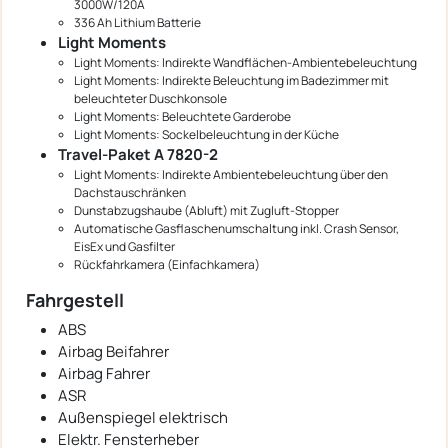
3000W/120A
336 Ah Lithium Batterie
Light Moments
Light Moments: Indirekte Wandflächen-Ambientebeleuchtung
Light Moments: Indirekte Beleuchtung im Badezimmer mit
beleuchteter Duschkonsole
Light Moments: Beleuchtete Garderobe
Light Moments: Sockelbeleuchtung in der Küche
Travel-Paket A 7820-2
Light Moments: Indirekte Ambientebeleuchtung über den
Dachstauschränken
Dunstabzugshaube (Abluft) mit Zugluft-Stopper
Automatische Gasflaschenumschaltung inkl. Crash Sensor,
EisEx und Gasfilter
Rückfahrkamera (Einfachkamera)
Fahrgestell
ABS
Airbag Beifahrer
Airbag Fahrer
ASR
Außenspiegel elektrisch
Elektr. Fensterheber