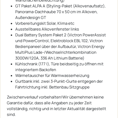
Wandflächenbeleuchtung)
GT Paket ALPA A (Styling-Paket (Alkovenaufsatz),
Panorama-Dachhaube 70 x 50 cm im Alkoven,
Außendesign GT
Vorbereitungskit Solar, Klima etc
Ausstellbares Alkovenfenster links
Dual Battery System Paket 2 (Victron PowerAssist
und PowerControl, Elektroblock EBL 102, Victron
Bedienpaneel über der Aufbautür, Victron Energy
MultiPlus Lade-/Wechselrichterkombination
3000W/120A, 336 Ah Lithium Batterie)
Kühlschrank (177 l), Türe beidseitig zu öffnen mit
integriertem Backofen
Wärmetauscher für Warmwasserheizung
Gurtbank inkl. zwei 3-Punkt-Gurte entgegen der
Fahrtrichtung inkl. Bettenbau Sitzgruppe
Zwischenverkauf vorbehalten!Wir übernehmen keine
Garantie dafür, dass alle Angaben zu jeder Zeit
vollständig, richtig und in letzter Aktualität dargestellt
sind.