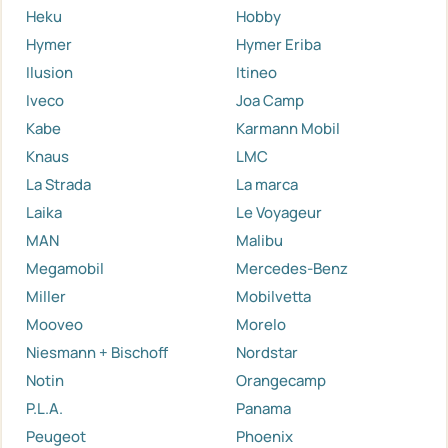
Heku
Hobby
Hymer
Hymer Eriba
Ilusion
Itineo
Iveco
Joa Camp
Kabe
Karmann Mobil
Knaus
LMC
La Strada
La marca
Laika
Le Voyageur
MAN
Malibu
Megamobil
Mercedes-Benz
Miller
Mobilvetta
Mooveo
Morelo
Niesmann + Bischoff
Nordstar
Notin
Orangecamp
P.L.A.
Panama
Peugeot
Phoenix