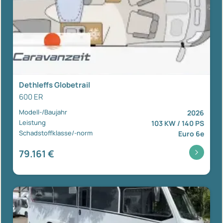
Dethleffs Globetrail
600 ER
Modell-/Baujahr
2026
Leistung
103 KW / 140 PS
Schadstoffklasse/-norm
Euro 6e
79.161 €