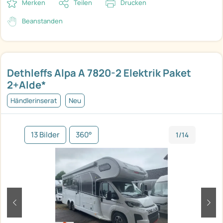
Merken
Teilen
Drucken
Beanstanden
Dethleffs Alpa A 7820-2 Elektrik Paket
2+Alde*
Händlerinserat
Neu
13 Bilder
360°
1/14
zurück
weit