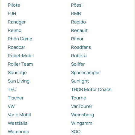
Pilote
Pössl
RJH
RMB
Randger
Rapido
Reimo
Renault
Rhön Camp
Rimor
Roadcar
Roadfans
Robel-Mobil
Robeta
Roller Team
Solifer
Sonstige
Spacecamper
Sun Living
Sunlight
TEC
THOR Motor Coach
Tischer
Tourne
VW
VanTourer
Vario Mobil
Weinsberg
Westfalia
Wingamm
Womondo
XGO