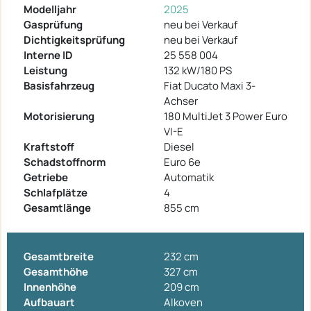
Modelljahr
2025
Gasprüfung
neu bei Verkauf
Dichtigkeitsprüfung
neu bei Verkauf
Interne ID
25 558 004
Leistung
132 kW/180 PS
Basisfahrzeug
Fiat Ducato Maxi 3-
Achser
Motorisierung
180 MultiJet 3 Power Euro
VI-E
Kraftstoff
Diesel
Schadstoffnorm
Euro 6e
Getriebe
Automatik
Schlafplätze
4
Gesamtlänge
855 cm
Gesamtbreite
232 cm
Gesamthöhe
327 cm
Innenhöhe
209 cm
Aufbauart
Alkoven