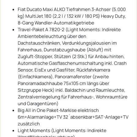
Fiat Ducato Maxi ALKO Tiefrahmen 3-Achser (5.000
kg) MultiJet 180 (2,2 l / 132 kW / 180 PS) Heavy Duty,
8-Gang Wandler-Automatikgetriebe
Travel-Paket A 7820-2 (Light Moments: Indirekte
Ambientebeleuchtung über den
Dachstauschränken, Verdunklungsjalousien im
Fahrerhaus, Dunstabzugshaube (Abluft) mit
Zugluft-Stopper, Stützen (2 Stk.) für Anbau hinten,
Automatische Gasflaschenumschaltung inkl. Crash
Sensor, EisEx und Gasfilter, Rückfahrkamera
(Einfachkamera), Panoramafenster (zweite
Panoramadachhaube 75x105 cm längs über
Sitzgruppe Heck) inkl. Baldachin und Raumleuchte,
Zentralverriegelung für Fahrerhaus-, Wohnraumtüre
und Garagentüren)
Big All in One Paket-Markise elektrisch
6m+Alarmanlage+TV 32`absenkbar+SAT-Anlage+TV
zusätzlich
Light Moments (Light Moments: Indirekte