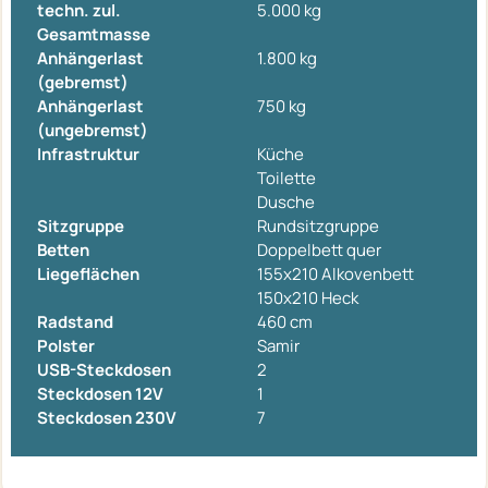
techn. zul.
5.000 kg
Gesamtmasse
Anhängerlast
1.800 kg
(gebremst)
Anhängerlast
750 kg
(ungebremst)
Infrastruktur
Küche
Toilette
Dusche
Sitzgruppe
Rundsitzgruppe
Betten
Doppelbett quer
Liegeflächen
155x210 Alkovenbett
150x210 Heck
Radstand
460 cm
Polster
Samir
USB-Steckdosen
2
Steckdosen 12V
1
Steckdosen 230V
7