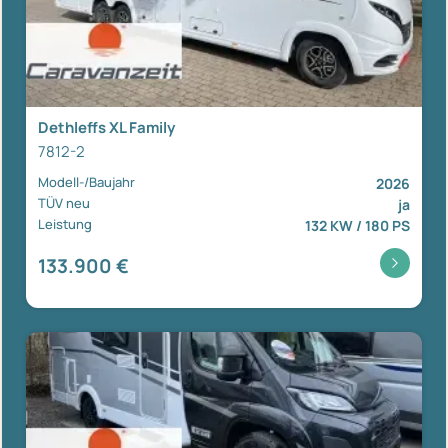
Dethleffs XL Family
7812-2
Modell-/Baujahr
2026
TÜV neu
ja
Leistung
132 KW / 180 PS
133.900 €