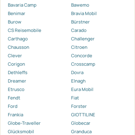
Bavaria Camp
Bawemo
Benimar
Bravia Mobil
Burow
Bürstner
CS Reisemobile
Carado
Carthago
Challenger
Chausson
Citroen
Clever
Concorde
Corigon
Crosscamp
Dethleffs
Dovra
Dreamer
Elnagh
Etrusco
Eura Mobil
Fendt
Fiat
Ford
Forster
Frankia
GIOTTILINE
Globe-Traveller
Globecar
Glücksmobil
Granduca