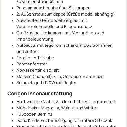
Fußbodenstärke 42 mm
Panoramadachhaube über Sitzgruppe
2. Außenstauraumklappe (Größe modellabhängig)
Ausstellfenster doppeltverglast mit
Verdunkelungsrollo und Fliegenschutz
Großzügige Heckgarage mit Verzurrösen und
Innenbeleuchtung
Aufbautür mit ergonomischer Griffposition innen
und außen
Fenster in T-Haube
Rahmenfenster
Abwassertank isoliert
Markise (manuell), 4 m, Gehäuse in anthrazit
Solaranlage 1x120W mit Regler
Corigon Innenausstattung
Hochwertige Matratzen für erhöhten Liegekomfort
Möbeldekor Magnolia, Walnut und White
Fußboden Bernina
Isofix Kindersitzbefestigung für hintere Sitzbank
Ergonomisch geformte Polster für mehr Sitzkomfort