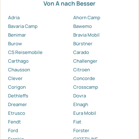
Von A nach Besser
Adria
Ahorn Camp
Bavaria Camp
Bawemo
Benimar
Bravia Mobil
Burow
Bürstner
CS Reisemobile
Carado
Carthago
Challenger
Chausson
Citroen
Clever
Concorde
Corigon
Crosscamp
Dethleffs
Dovra
Dreamer
Elnagh
Etrusco
Eura Mobil
Fendt
Fiat
Ford
Forster