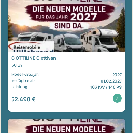
GIOTTILINE Giottivan
60 BY
Modell-/Baujahr
2027
verfügbar ab
01.02.2027
Leistung
103 KW / 140 PS
52.490 €