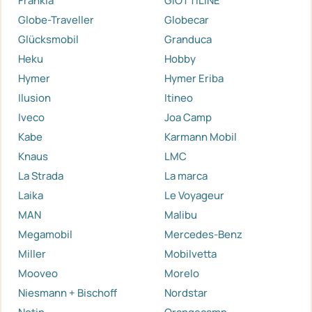
Frankia
GIOTTILINE
Globe-Traveller
Globecar
Glücksmobil
Granduca
Heku
Hobby
Hymer
Hymer Eriba
Ilusion
Itineo
Iveco
Joa Camp
Kabe
Karmann Mobil
Knaus
LMC
La Strada
La marca
Laika
Le Voyageur
MAN
Malibu
Megamobil
Mercedes-Benz
Miller
Mobilvetta
Mooveo
Morelo
Niesmann + Bischoff
Nordstar