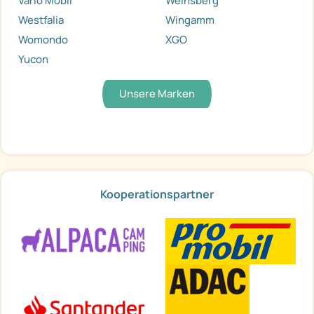
Vario Mobil
Weinsberg
Westfalia
Wingamm
Womondo
XGO
Yucon
Unsere Marken
Kooperationspartner