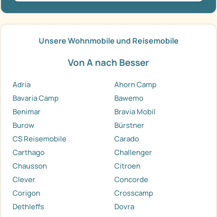
Unsere Wohnmobile und Reisemobile
Von A nach Besser
Adria
Ahorn Camp
Bavaria Camp
Bawemo
Benimar
Bravia Mobil
Burow
Bürstner
CS Reisemobile
Carado
Carthago
Challenger
Chausson
Citroen
Clever
Concorde
Corigon
Crosscamp
Dethleffs
Dovra