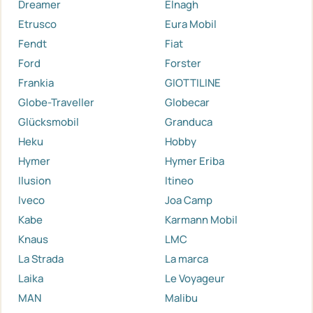
Dreamer
Elnagh
Etrusco
Eura Mobil
Fendt
Fiat
Ford
Forster
Frankia
GIOTTILINE
Globe-Traveller
Globecar
Glücksmobil
Granduca
Heku
Hobby
Hymer
Hymer Eriba
Ilusion
Itineo
Iveco
Joa Camp
Kabe
Karmann Mobil
Knaus
LMC
La Strada
La marca
Laika
Le Voyageur
MAN
Malibu