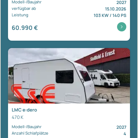
Modell-/Baujahr
2027
verfügbar ab
15.10.2026
Leistung
103 KW / 140 PS
60.990 €
LMC e:dero
470 K
Modell-/Baujahr
2027
Anzahl Schlafplätze
4