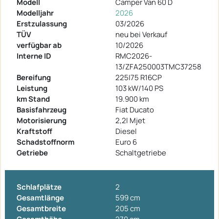
Modell
Camper Van 60 D
Modelljahr
2026
Erstzulassung
03/2026
TÜV
neu bei Verkauf
verfügbar ab
10/2026
Interne ID
RMC2026-
13/ZFA250003TMC37258
Bereifung
225|75 R16CP
Leistung
103 kW/140 PS
km Stand
19.900 km
Basisfahrzeug
Fiat Ducato
Motorisierung
2,2l Mjet
Kraftstoff
Diesel
Schadstoffnorm
Euro 6
Getriebe
Schaltgetriebe
Schlafplätze
2
Gesamtlänge
599 cm
Gesamtbreite
205 cm