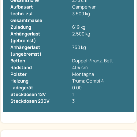
Gesamthöhe
270 cm
Aufbauart
Campervan
techn. zul.
3.500 kg
Gesamtmasse
Zuladung
619 kg
Anhängerlast
2.500 kg
(gebremst)
Anhängerlast
750 kg
(ungebremst)
Betten
Doppel-/franz. Bett
Radstand
404 cm
Polster
Montagna
Heizung
Truma Combi 4
Ladegerät
0.00
Steckdosen 12V
1
Steckdosen 230V
3