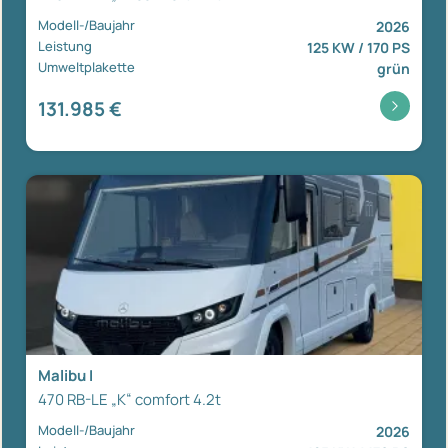
Modell-/Baujahr
2026
Leistung
125 KW / 170 PS
Umweltplakette
grün
131.985 €
Malibu I
470 RB-LE „K“ comfort 4.2t
Modell-/Baujahr
2026