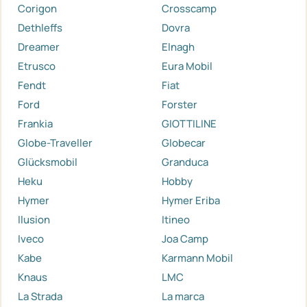
Corigon
Crosscamp
Dethleffs
Dovra
Dreamer
Elnagh
Etrusco
Eura Mobil
Fendt
Fiat
Ford
Forster
Frankia
GIOTTILINE
Globe-Traveller
Globecar
Glücksmobil
Granduca
Heku
Hobby
Hymer
Hymer Eriba
Ilusion
Itineo
Iveco
Joa Camp
Kabe
Karmann Mobil
Knaus
LMC
La Strada
La marca