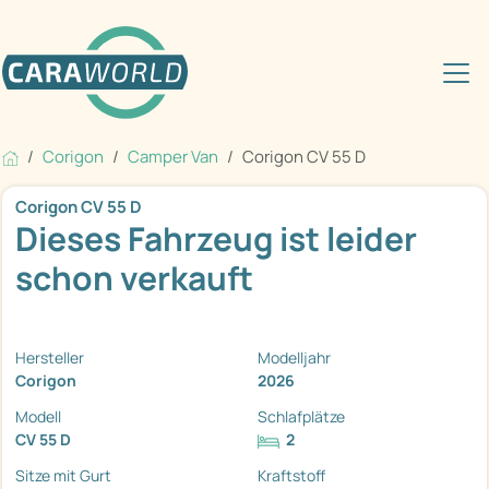
Corigon
Camper Van
Corigon CV 55 D
Corigon CV 55 D
Dieses Fahrzeug ist leider
schon verkauft
Hersteller
Modelljahr
Corigon
2026
Modell
Schlafplätze
CV 55 D
2
Sitze mit Gurt
Kraftstoff