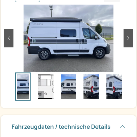
zurück
weit
Fahrzeugdaten / technische Details