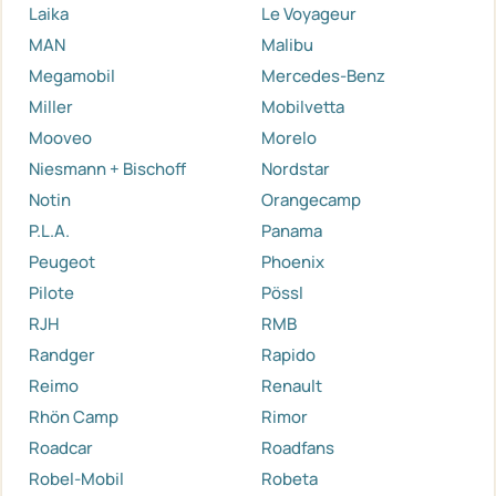
Laika
Le Voyageur
MAN
Malibu
Megamobil
Mercedes-Benz
Miller
Mobilvetta
Mooveo
Morelo
Niesmann + Bischoff
Nordstar
Notin
Orangecamp
P.L.A.
Panama
Peugeot
Phoenix
Pilote
Pössl
RJH
RMB
Randger
Rapido
Reimo
Renault
Rhön Camp
Rimor
Roadcar
Roadfans
Robel-Mobil
Robeta