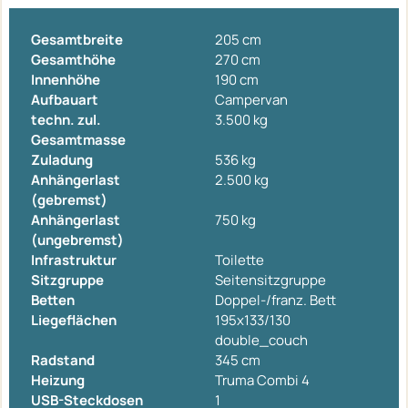
Gesamtbreite
205 cm
Gesamthöhe
270 cm
Innenhöhe
190 cm
Aufbauart
Campervan
techn. zul.
3.500 kg
Gesamtmasse
Zuladung
536 kg
Anhängerlast
2.500 kg
(gebremst)
Anhängerlast
750 kg
(ungebremst)
Infrastruktur
Toilette
Sitzgruppe
Seitensitzgruppe
Betten
Doppel-/franz. Bett
Liegeflächen
195x133/130
double_couch
Radstand
345 cm
Heizung
Truma Combi 4
USB-Steckdosen
1