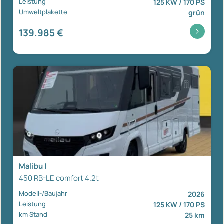
Leistung
125 KW / 170 PS
Umweltplakette
grün
139.985 €
Malibu I
450 RB-LE comfort 4.2t
Modell-/Baujahr
2026
Leistung
125 KW / 170 PS
km Stand
25 km