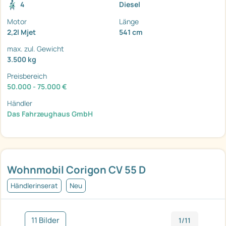
4
Diesel
Motor
Länge
2,2l Mjet
541 cm
max. zul. Gewicht
3.500 kg
Preisbereich
50.000 - 75.000 €
Händler
Das Fahrzeughaus GmbH
Wohnmobil Corigon CV 55 D
Händlerinserat
Neu
11 Bilder
1/11