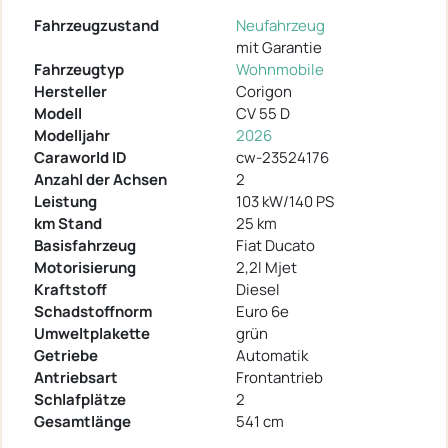
Fahrzeugzustand
Neufahrzeug
mit Garantie
Fahrzeugtyp
Wohnmobile
Hersteller
Corigon
Modell
CV 55 D
Modelljahr
2026
Caraworld ID
cw-23524176
Anzahl der Achsen
2
Leistung
103 kW/140 PS
km Stand
25 km
Basisfahrzeug
Fiat Ducato
Motorisierung
2,2l Mjet
Kraftstoff
Diesel
Schadstoffnorm
Euro 6e
Umweltplakette
grün
Getriebe
Automatik
Antriebsart
Frontantrieb
Schlafplätze
2
Gesamtlänge
541 cm