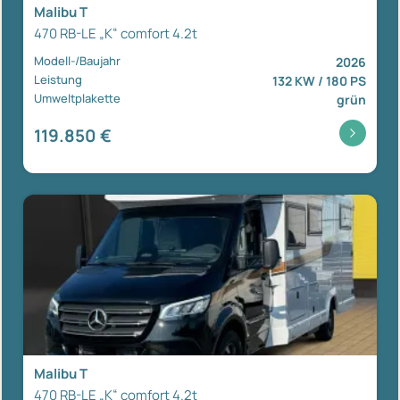
Malibu T
470 RB-LE „K“ comfort 4.2t
Modell-/Baujahr
2026
Leistung
132 KW / 180 PS
Umweltplakette
grün
119.850 €
Malibu T
470 RB-LE „K“ comfort 4.2t