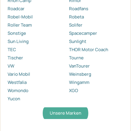
Rhön Camp
Rimor
Roadcar
Roadfans
Robel-Mobil
Robeta
Roller Team
Solifer
Sonstige
Spacecamper
Sun Living
Sunlight
TEC
THOR Motor Coach
Tischer
Tourne
VW
VanTourer
Vario Mobil
Weinsberg
Westfalia
Wingamm
Womondo
XGO
Yucon
Unsere Marken