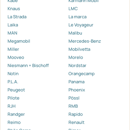
Kabe
Karmann Mobil
Knaus
LMC
La Strada
La marca
Laika
Le Voyageur
MAN
Malibu
Megamobil
Mercedes-Benz
Miller
Mobilvetta
Mooveo
Morelo
Niesmann + Bischoff
Nordstar
Notin
Orangecamp
P.L.A.
Panama
Peugeot
Phoenix
Pilote
Pössl
RJH
RMB
Randger
Rapido
Reimo
Renault