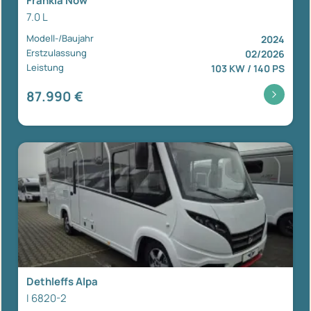
Frankia Now
7.0 L
Modell-/Baujahr
2024
Erstzulassung
02/2026
Leistung
103 KW / 140 PS
87.990 €
Dethleffs Alpa
I 6820-2