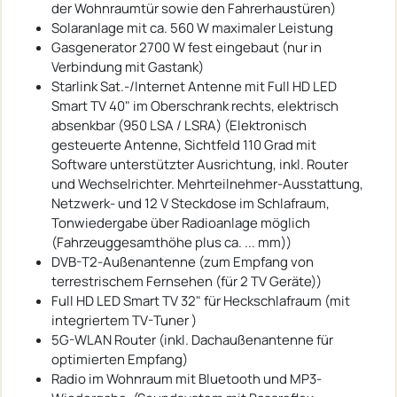
der Wohnraumtür sowie den Fahrerhaustüren)
Solaranlage mit ca. 560 W maximaler Leistung
Gasgenerator 2700 W fest eingebaut (nur in
Verbindung mit Gastank)
Starlink Sat.-/Internet Antenne mit Full HD LED
Smart TV 40" im Oberschrank rechts, elektrisch
absenkbar (950 LSA / LSRA) (Elektronisch
gesteuerte Antenne, Sichtfeld 110 Grad mit
Software unterstützter Ausrichtung, inkl. Router
und Wechselrichter. Mehrteilnehmer-Ausstattung,
Netzwerk- und 12 V Steckdose im Schlafraum,
Tonwiedergabe über Radioanlage möglich
(Fahrzeuggesamthöhe plus ca. ... mm))
DVB-T2-Außenantenne (zum Empfang von
terrestrischem Fernsehen (für 2 TV Geräte))
Full HD LED Smart TV 32" für Heckschlafraum (mit
integriertem TV-Tuner )
5G-WLAN Router (inkl. Dachaußenantenne für
optimierten Empfang)
Radio im Wohnraum mit Bluetooth und MP3-