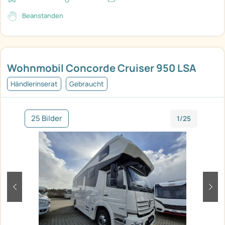
Beanstanden
Wohnmobil Concorde Cruiser 950 LSA
Händlerinserat
Gebraucht
25 Bilder
1/25
zurück
weit