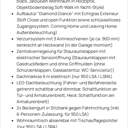
black, Jalousien Wohnraum in Holzoptik,
Objektbodenbelag Soft-Walk im Yacht-Style)
Aufbautür "Diamond Glance" mit Echtglas Exterieur
(Soft Close und open Funktion sowie schlüsselloses
Zugangssystem. Coming Home und Leaving Home
Außenbeleuchtung)
Verzurrsystem mit 3 Airlineschienen (je ca. 900 mm)
senkrecht an Heckwand (in der Garage montiert)
Zentralverriegelung für Stauraumklappen mit
elektrischer Sensoröffnung (Stauraumklappen mit
Gasdruckfedern und ohne Griffmulden (ohne
Schürzenklappen, Gaskastentür, WC-Servicetür))
Dachmarkise 6 m elektrisch (nur 950 LSA / LSRA)
LED-Dachbeleuchtung (Fahrer- und Beifahrerseite:
getrennt schaltbar und dimmbar, Schaltfunktion an
Tür- und Armaturenbrett, Heck: Schaltfunktion am
Armaturenbrett)
2x Beckengurt in Sitzbank gegen Fahrtrichtung (inkl.
6-Personen-Zulassung, für 950 LSA)
Wohnraumtisch absenkbar mit Tischauflagepolster
(nur 950 LSA / LSRA)