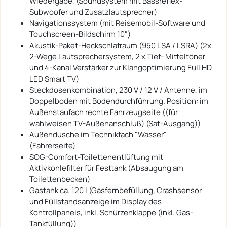
Wiedergabe, (Soundsystem mit Bassreflex-
Subwoofer und Zusatzlautsprecher)
Navigationssystem (mit Reisemobil-Software und
Touchscreen-Bildschirm 10")
Akustik-Paket-Heckschlafraum (950 LSA / LSRA) (2x
2-Wege Lautsprechersystem, 2 x Tief- Mitteltöner
und 4-Kanal Verstärker zur Klangoptimierung Full HD
LED Smart TV)
Steckdosenkombination, 230 V / 12 V / Antenne, im
Doppelboden mit Bodendurchführung. Position: im
Außenstaufach rechte Fahrzeugseite ((für
wahlweisen TV-Außenanschluß) (Sat-Ausgang))
Außendusche im Technikfach "Wasser"
(Fahrerseite)
SOG-Comfort-Toilettenentlüftung mit
Aktivkohlefilter für Festtank (Absaugung am
Toilettenbecken)
Gastank ca. 120 l (Gasfernbefüllung, Crashsensor
und Füllstandsanzeige im Display des
Kontrollpanels, inkl. Schürzenklappe (inkl. Gas-
Tankfüllung))