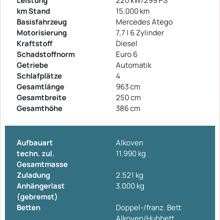
Leistung
220 kW/299 PS
km Stand
15.000 km
Basisfahrzeug
Mercedes Atego
Motorisierung
7,7 l 6 Zylinder
Kraftstoff
Diesel
Schadstoffnorm
Euro 6
Getriebe
Automatik
Schlafplätze
4
Gesamtlänge
963 cm
Gesamtbreite
250 cm
Gesamthöhe
386 cm
Aufbauart
Alkoven
techn. zul.
11.990 kg
Gesamtmasse
Zuladung
2.521 kg
Anhängerlast
3.000 kg
(gebremst)
Betten
Doppel-/franz. Bett
Alkoven/Hubbett