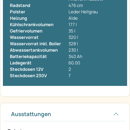
Radstand
476 cm
Polster
Leder Hellgrau
Heizung
Alde
Kühlschrankvolumen
177 l
Gefriervolumen
35 l
Wasservorrat
320 l
Wasservorrat inkl. Boiler
328 l
Abwassertankvolumen
230 l
Batteriekapazität
340 Ah
Ladegerät
60.00
Steckdosen 12V
2
Steckdosen 230V
7
Ausstattungen