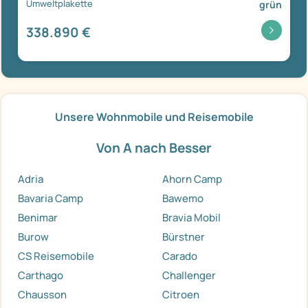
Umweltplakette
grün
338.890 €
Unsere Wohnmobile und Reisemobile
Von A nach Besser
Adria
Ahorn Camp
Bavaria Camp
Bawemo
Benimar
Bravia Mobil
Burow
Bürstner
CS Reisemobile
Carado
Carthago
Challenger
Chausson
Citroen