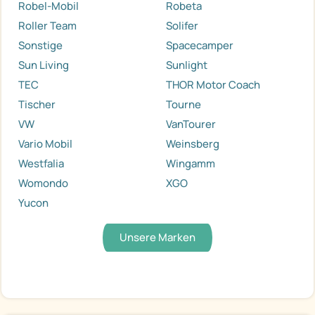
Robel-Mobil
Robeta
Roller Team
Solifer
Sonstige
Spacecamper
Sun Living
Sunlight
TEC
THOR Motor Coach
Tischer
Tourne
VW
VanTourer
Vario Mobil
Weinsberg
Westfalia
Wingamm
Womondo
XGO
Yucon
Unsere Marken