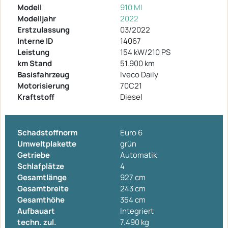
Modell
910 MI
Modelljahr
2022
Erstzulassung
03/2022
Interne ID
14067
Leistung
154 kW/210 PS
km Stand
51.900 km
Basisfahrzeug
Iveco Daily
Motorisierung
70C21
Kraftstoff
Diesel
Schadstoffnorm
Euro 6
Umweltplakette
grün
Getriebe
Automatik
Schlafplätze
4
Gesamtlänge
927 cm
Gesamtbreite
243 cm
Gesamthöhe
354 cm
Aufbauart
Integriert
techn. zul.
7.490 kg