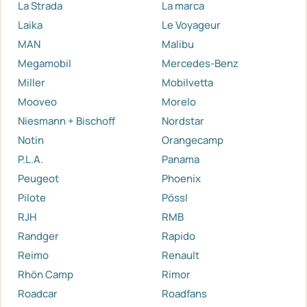
La Strada
La marca
Laika
Le Voyageur
MAN
Malibu
Megamobil
Mercedes-Benz
Miller
Mobilvetta
Mooveo
Morelo
Niesmann + Bischoff
Nordstar
Notin
Orangecamp
P.L.A.
Panama
Peugeot
Phoenix
Pilote
Pössl
RJH
RMB
Randger
Rapido
Reimo
Renault
Rhön Camp
Rimor
Roadcar
Roadfans