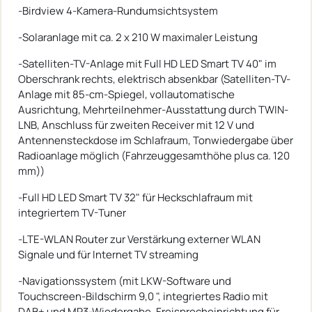
-Birdview 4-Kamera-Rundumsichtsystem
-Solaranlage mit ca. 2 x 210 W maximaler Leistung
-Satelliten-TV-Anlage mit Full HD LED Smart TV 40" im
Oberschrank rechts, elektrisch absenkbar (Satelliten-TV-
Anlage mit 85-cm-Spiegel, vollautomatische
Ausrichtung, Mehrteilnehmer-Ausstattung durch TWIN-
LNB, Anschluss für zweiten Receiver mit 12 V und
Antennensteckdose im Schlafraum, Tonwiedergabe über
Radioanlage möglich (Fahrzeuggesamthöhe plus ca. 120
mm))
-Full HD LED Smart TV 32" für Heckschlafraum mit
integriertem TV-Tuner
-LTE-WLAN Router zur Verstärkung externer WLAN
Signale und für Internet TV streaming
-Navigationssystem (mit LKW-Software und
Touchscreen-Bildschirm 9,0 ", integriertes Radio mit
DAB+ und MP3-Wiedergabe, Freisprecheinrichtung für