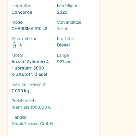
Hersteller
Modelljahr
Concorde
2025
Modell
Schlafplätze
CHARISMA 910 LSI
4
Sitze mit Gurt
Kraftstoff
ter
4
Diesel
Motor
Länge
Anzahl Zylinder: 4
927 cm
Hubraum: 3000
Kraftstoff: Diesel
max. zul. Gewicht
7.000 kg
Preisbereich
mehr als 100.000 €
Händler
Glück Freizeit GmbH