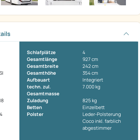
ails
Schlafplätze
4
Gesamtlänge
927 cm
Gesamtbreite
242 cm
SI
Gesamthöhe
354 cm
Aufbauart
Integriert
techn. zul.
7.000 kg
Gesamtmasse
18
Zuladung
825 kg
Betten
Einzelbett
 4
Polster
Leder-Polsterung
Coco inkl. farblich
l
abgestimmer