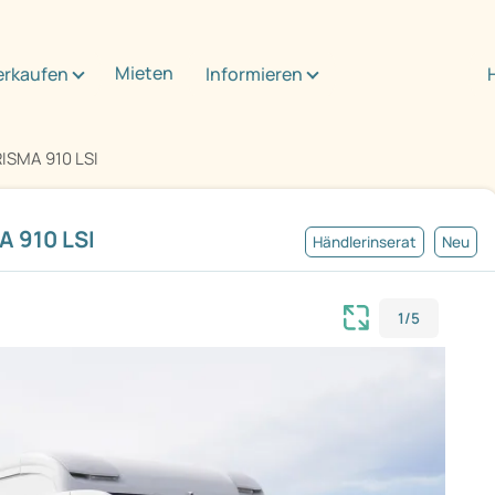
Mieten
erkaufen
Informieren
ISMA 910 LSI
 910 LSI
Händlerinserat
Neu
1/5