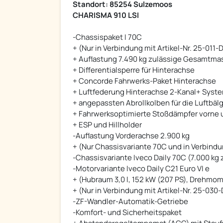
Standort: 85254 Sulzemoos
CHARISMA 910 LSI
-Chassispaket I 70C
+ (Nur in Verbindung mit Artikel-Nr. 25-011-
+ Auflastung 7.490 kg zulässige Gesamtma
+ Differentialsperre für Hinterachse
+ Concorde Fahrwerks-Paket Hinterachse
+ Luftfederung Hinterachse 2-Kanal+ Syst
+ angepassten Abrollkolben für die Luftbäl
+ Fahrwerksoptimierte Stoßdämpfer vorne 
+ ESP und Hillholder
-Auflastung Vorderachse 2.900 kg
+ (Nur Chassisvariante 70C und in Verbindu
-Chassisvariante Iveco Daily 70C (7.000 k
-Motorvariante Iveco Daily C21 Euro VI e
+ (Hubraum 3,0 l, 152 kW (207 PS), Drehmo
+ (Nur in Verbindung mit Artikel-Nr. 25-030
-ZF-Wandler-Automatik-Getriebe
-Komfort- und Sicherheitspaket