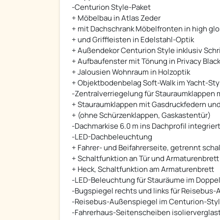
-Centurion Style-Paket
+ Möbelbau in Atlas Zeder
+ mit Dachschrank Möbelfronten in high g
+ und Griffleisten in Edelstahl-Optik
+ Außendekor Centurion Style inklusiv Schr
+ Aufbaufenster mit Tönung in Privacy Blac
+ Jalousien Wohnraum in Holzoptik
+ Objektbodenbelag Soft-Walk im Yacht-Sty
-Zentralverriegelung für Stauraumklappen m
+ Stauraumklappen mit Gasdruckfedern und
+ (ohne Schürzenklappen, Gaskastentür)
-Dachmarkise 6.0 m ins Dachprofil integriert
-LED-Dachbeleuchtung
+ Fahrer- und Beifahrerseite, getrennt scha
+ Schaltfunktion an Tür und Armaturenbrett
+ Heck, Schaltfunktion am Armaturenbrett
-LED-Beleuchtung für Stauräume im Doppe
-Bugspiegel rechts und links für Reisebus
-Reisebus-Außenspiegel im Centurion-Style
-Fahrerhaus-Seitenscheiben isolierverglast