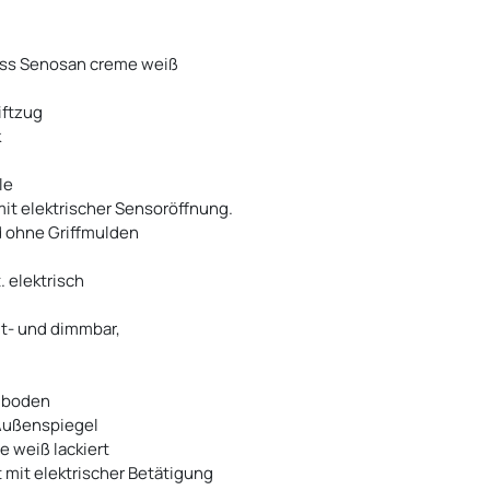
loss Senosan creme weiß
iftzug
k
le
it elektrischer Sensoröffnung.
 ohne Griffmulden
. elektrisch
lt- und dimmbar,
lboden
-Außenspiegel
 weiß lackiert
 mit elektrischer Betätigung