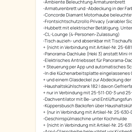
-Ambiente Beleuchtung Armaturenbrett
-Armaturenbrett und -Abdeckung in der Farb
-Concorde Diamant Motorhaube beleuchte
-Frontsichtschutzrollo Privacy (variabler 
-Hubbett mit elektrischer Betätigung. Unte
-CL-Lounge (4-Personen-Zulassung)
-Tisch auzieh- und absenkbar mit Tischaufl
+ (nicht in Verbindung mit Artikel-Nr. 25-6
-Panorama-Dachluke (Heki 3) anstatt Mini-H
-Elektrisches Antriebsset für Panorama-D
+ Steuerung per App und automatisches Sc
-In die Küchenarbeitsplatte eingelassenes 
+ und einem Glasdeckel zur Abdeckung der 
-Haushaltskühlschrank 182 l davon Gefrierfa
+ nur in Verbindung mit 25-511-D0-3 und 25
-Dachventilator mit Be- und Entlüftungsfun
-Küppersbusch Backofen über Haushaltskü
+ (nur in Verbindung mit Artikel-Nr. 25-630-
-Geschirrspülmaschine unter Kochmulde
+ (nicht in Verbindung mit Artikel-Nr. 25-63
-Acryl-Glasscheibe beleuchtet vor Küchenf