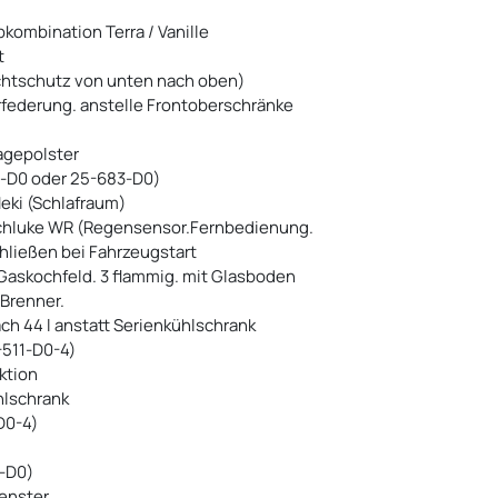
kombination Terra / Vanille
t
Sichtschutz von unten nach oben)
rfederung. anstelle Frontoberschränke
agepolster
81-D0 oder 25-683-D0)
eki (Schlafraum)
achluke WR (Regensensor.Fernbedienung.
hließen bei Fahrzeugstart
Gaskochfeld. 3 flammig. mit Glasboden
Brenner.
ch 44 l anstatt Serienkühlschrank
-511-D0-4)
ktion
hlschrank
D0-4)
1-D0)
enster