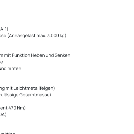
DA-1)
sse (Anhängelast max. 3.000 kg)
em mit Funktion Heben und Senken
ge
und hinten
ng mit Leichtmetallfelgen)
g zulässige Gesamtmasse)
ment 470 Nm)
-DA)