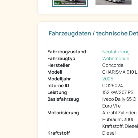
Fahrzeugdaten / technische Det
Fahrzeugzustand
Neufahrzeug
Fahrzeugtyp
Wohnmobile
Hersteller
Concorde
Modell
CHARISMA 910 L
Modelljahr
2025
Interne ID
CO25024
Leistung
152 kW/207 PS
Basisfahrzeug
Iveco Daily 65 C 
Euro VI e
Motorisierung
Anzahl Zylinder:
Hubraum: 3000
Kraftstoff: Diese
Kraftstoff
Diesel