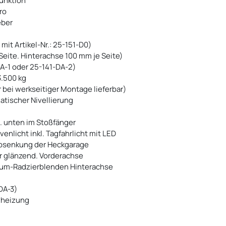
unktion
ro
eber
mit Artikel-Nr.: 25-151-D0)
eite. Hinterachse 100 mm je Seite)
DA-1 oder 25-141-DA-2)
.500 kg
 bei werkseitiger Montage lieferbar)
tischer Nivellierung
. unten im Stoßfänger
venlicht inkl. Tagfahrlicht mit LED
absenkung der Heckgarage
ber glänzend. Vorderachse
ium-Radzierblenden Hinterachse
DA-3)
tzheizung