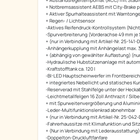
+ Abstandsregeltempomat (ACC) mit Stauf
+ Notbremsassistent AEBS mit City-Brake p
+ Aktiver Spurhalteassistent mit Warntong
+ Regen- / Lichtsensor
-Aktives Reifendruck-Kontrollsystem (Nicht 
-Spurverbreiterung (Vorderachse 49 mm je S
+ (nur in Verbindung mit Artikel-Nr. 25-141-
-Anhängerkupplung mit Anhängelast max. 3
+ (abhängig von gewählter Auflastung) (nur
-Hydraulische Hubstützenanlage mit automa
-Kraftstofftank ca. 120 l
-BI-LED Hauptscheinwerfer im Frontbereich
+ integriertes Nebellicht und statisches Kur
-Reserverad mit Stahlfelge unter der Heck
-Leichtmetallfelgen 16 Zoll Anthrazit / Sil
+ mit Spurweitenvergrößerung und Alumin
-Leder-Multifunktionslenkrad abnehmbar
+ (nur in Verbindung mit Artikel-Nr. 25-042-
-Fahrerhaussitze mit Klimafunktion und Si
+ (Nur in Verbindung mit Lederausstattung)
-Doppelton-Druckluftfanfare