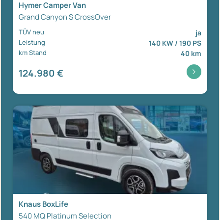
Hymer Camper Van
Grand Canyon S CrossOver
TÜV neu
ja
Leistung
140 KW / 190 PS
km Stand
40 km
124.980 €
Knaus BoxLife
540 MQ Platinum Selection