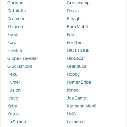
Corigon
Crosscamp
Dethleffs
Dovra
Dreamer
Elnagh
Etrusco
Eura Mobil
Fendt
Fiat
Ford
Forster
Frankia
GIOTTILINE
Globe-Traveller
Globecar
Glücksmobil
Granduca
Heku
Hobby
Hymer
Hymer Eriba
Ilusion
Itineo
Iveco
Joa Camp
Kabe
Karmann Mobil
Knaus
LMC
La Strada
La marca