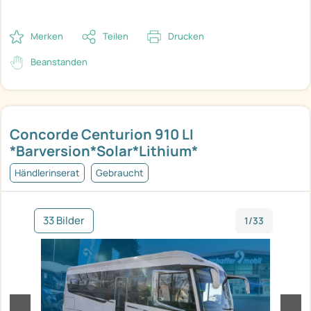
Merken
Teilen
Drucken
Beanstanden
Concorde Centurion 910 LI
*Barversion*Solar*Lithium*
Händlerinserat
Gebraucht
33 Bilder
1/33