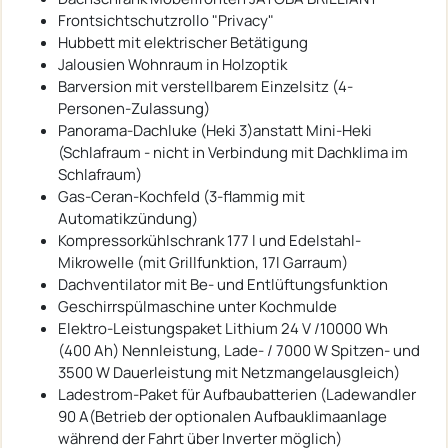
Frontsichtschutzrollo "Privacy"
Hubbett mit elektrischer Betätigung
Jalousien Wohnraum in Holzoptik
Barversion mit verstellbarem Einzelsitz (4-
Personen-Zulassung)
Panorama-Dachluke (Heki 3)anstatt Mini-Heki
(Schlafraum - nicht in Verbindung mit Dachklima im
Schlafraum)
Gas-Ceran-Kochfeld (3-flammig mit
Automatikzündung)
Kompressorkühlschrank 177 l und Edelstahl-
Mikrowelle (mit Grillfunktion, 17l Garraum)
Dachventilator mit Be- und Entlüftungsfunktion
Geschirrspülmaschine unter Kochmulde
Elektro-Leistungspaket Lithium 24 V /10000 Wh
(400 Ah) Nennleistung, Lade- / 7000 W Spitzen- und
3500 W Dauerleistung mit Netzmangelausgleich)
Ladestrom-Paket für Aufbaubatterien (Ladewandler
90 A(Betrieb der optionalen Aufbauklimaanlage
während der Fahrt über Inverter möglich)