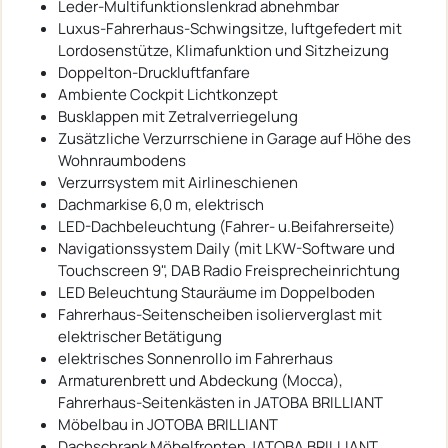
Leder-Multifunktionslenkrad abnehmbar
Luxus-Fahrerhaus-Schwingsitze, luftgefedert mit
Lordosenstütze, Klimafunktion und Sitzheizung
Doppelton-Druckluftfanfare
Ambiente Cockpit Lichtkonzept
Busklappen mit Zetralverriegelung
Zusätzliche Verzurrschiene in Garage auf Höhe des
Wohnraumbodens
Verzurrsystem mit Airlineschienen
Dachmarkise 6,0 m, elektrisch
LED-Dachbeleuchtung (Fahrer- u.Beifahrerseite)
Navigationssystem Daily (mit LKW-Software und
Touchscreen 9", DAB Radio Freisprecheinrichtung
LED Beleuchtung Stauräume im Doppelboden
Fahrerhaus-Seitenscheiben isolierverglast mit
elektrischer Betätigung
elektrisches Sonnenrollo im Fahrerhaus
Armaturenbrett und Abdeckung (Mocca),
Fahrerhaus-Seitenkästen in JATOBA BRILLIANT
Möbelbau in JOTOBA BRILLIANT
Dachschrank Möbelfronten JATOBA BRILLIANT