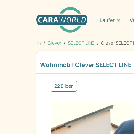
Kaufen
V
Clever
SELECT LINE
Clever SELECT 
Wohnmobil Clever SELECT LINE 
22 Bilder