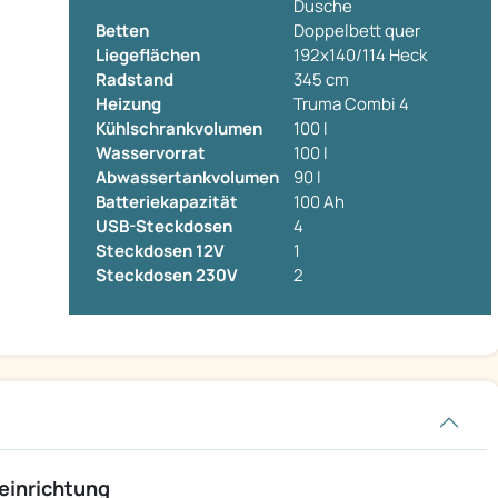
Dusche
Betten
Doppelbett quer
Liegeflächen
192x140/114 Heck
Radstand
345 cm
Heizung
Truma Combi 4
Kühlschrankvolumen
100 l
Wasservorrat
100 l
Abwassertankvolumen
90 l
Batteriekapazität
100 Ah
USB-Steckdosen
4
Steckdosen 12V
1
Steckdosen 230V
2
einrichtung