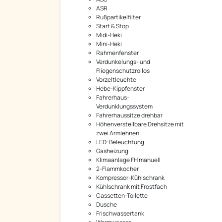
ASR
Rußpartikelfilter
Start & Stop
Midi-Heki
Mini-Heki
Rahmenfenster
Verdunkelungs- und
Fliegenschutzrollos
Vorzeltleuchte
Hebe-Kippfenster
Fahrerhaus-
Verdunklungssystem
Fahrerhaussitze drehbar
Höhenverstellbare Drehsitze mit
zwei Armlehnen
LED-Beleuchtung
Gasheizung
Klimaanlage FH manuell
2-Flammkocher
Kompressor-Kühlschrank
Kühlschrank mit Frostfach
Cassetten-Toilette
Dusche
Frischwassertank