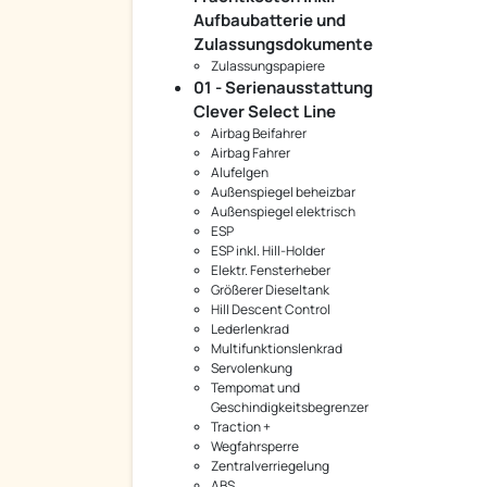
Aufbaubatterie und
Zulassungsdokumente
Zulassungspapiere
01 - Serienausstattung
Clever Select Line
Airbag Beifahrer
Airbag Fahrer
Alufelgen
Außenspiegel beheizbar
Außenspiegel elektrisch
ESP
ESP inkl. Hill-Holder
Elektr. Fensterheber
Größerer Dieseltank
Hill Descent Control
Lederlenkrad
Multifunktionslenkrad
Servolenkung
Tempomat und
Geschindigkeitsbegrenzer
Traction +
Wegfahrsperre
Zentralverriegelung
ABS