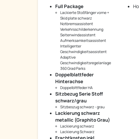
Full Package
Ho
Lackierte Stoßfänger vorne +
Skid plate schwarz
Notbremsassistent
Verkehrsschilderkennung
Seitenwindassistent
Aufmerksamkeitsassistent
Intelligenter
Geschwindigkeitsassistent
Adaptive
Geschwindigkeitsregelanlage
360 Grad Parks
Doppelblattfeder
Hinterachse
Doppelblttfeder HA
Sitzbezug Serie Stoff
schwarz/grau
Sitzbeszug schwarz - grau
Lackierung schwarz
metallic (Graphito Grau)
Lackierung schwarz
Lackierung Schwarz
Frachtkosten inkl.