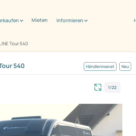
Mieten
erkaufen
Informieren
LINE Tour 540
Tour 540
Händlerinserat
Neu
1/22