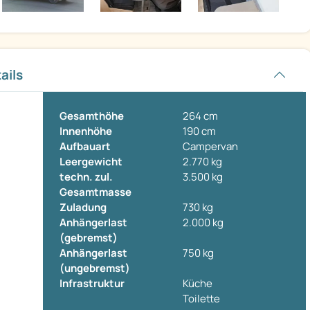
ails
Gesamthöhe
264 cm
Innenhöhe
190 cm
Aufbauart
Campervan
Leergewicht
2.770 kg
techn. zul.
3.500 kg
Gesamtmasse
Zuladung
730 kg
Anhängerlast
2.000 kg
(gebremst)
Anhängerlast
750 kg
(ungebremst)
Infrastruktur
Küche
Toilette