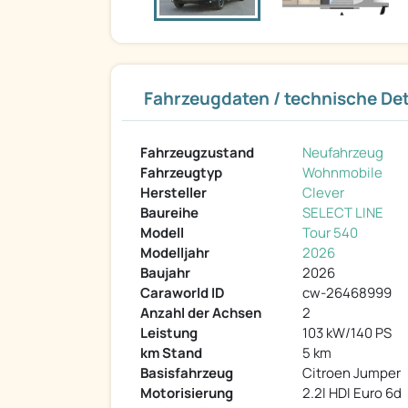
Fahrzeugdaten / technische Det
Fahrzeugzustand
Neufahrzeug
Fahrzeugtyp
Wohnmobile
Hersteller
Clever
Baureihe
SELECT LINE
Modell
Tour 540
Modelljahr
2026
Baujahr
2026
Caraworld ID
cw-26468999
Anzahl der Achsen
2
Leistung
103 kW/140 PS
km Stand
5 km
Basisfahrzeug
Citroen Jumper
Motorisierung
2.2l HDI Euro 6d