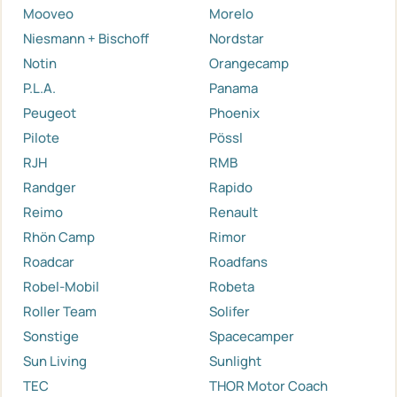
Mooveo
Morelo
Niesmann + Bischoff
Nordstar
Notin
Orangecamp
P.L.A.
Panama
Peugeot
Phoenix
Pilote
Pössl
RJH
RMB
Randger
Rapido
Reimo
Renault
Rhön Camp
Rimor
Roadcar
Roadfans
Robel-Mobil
Robeta
Roller Team
Solifer
Sonstige
Spacecamper
Sun Living
Sunlight
TEC
THOR Motor Coach