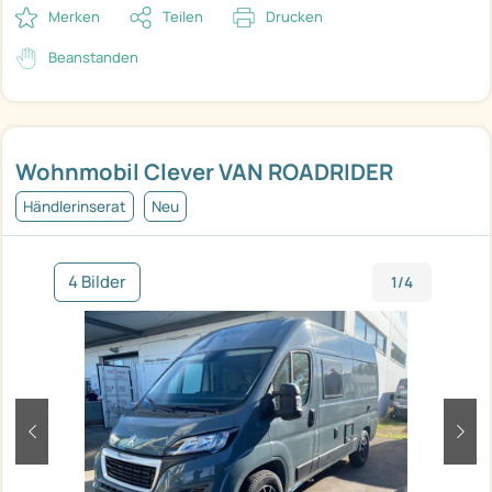
Merken
Teilen
Drucken
Beanstanden
Wohnmobil Clever VAN ROADRIDER
Händlerinserat
Neu
4 Bilder
1/4
zurück
weit