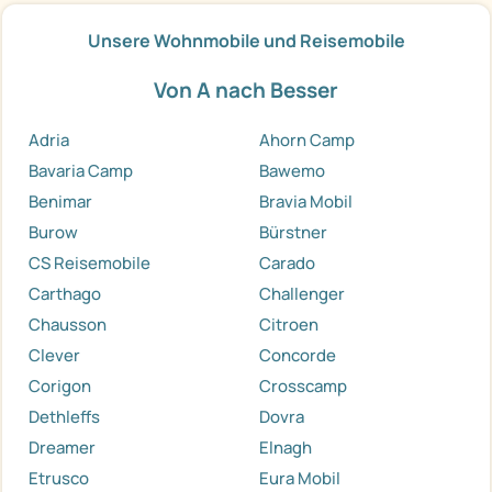
Unsere Wohnmobile und Reisemobile
Von A nach Besser
Adria
Ahorn Camp
Bavaria Camp
Bawemo
Benimar
Bravia Mobil
Burow
Bürstner
CS Reisemobile
Carado
Carthago
Challenger
Chausson
Citroen
Clever
Concorde
Corigon
Crosscamp
Dethleffs
Dovra
Dreamer
Elnagh
Etrusco
Eura Mobil