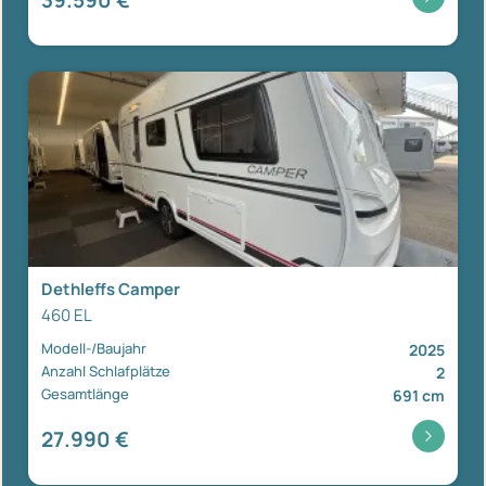
Dethleffs Camper
460 EL
Modell-/Baujahr
2025
Anzahl Schlafplätze
2
Gesamtlänge
691 cm
27.990 €