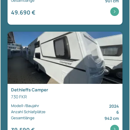
Gesamtlänge
901 cm
49.690 €
Dethleffs Camper
730 FKR
Modell-/Baujahr
2024
Anzahl Schlafplätze
6
Gesamtlänge
942 cm
39.590 €