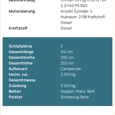
2,2/140 PS S&S
Motorisierung
Anzahl Zylinder: 4
Hubraum: 2198 Kraftstoff:
Diesel
Kraftstoff
Diesel
Schlafplätze
2
Gesamtlänge
541 cm
Gesamtbreite
205 cm
Gesamthöhe
252 cm
Aufbauart
Campervan
techn. zul.
3.500 kg
Gesamtmasse
Zuladung
3.500 kg
Betten
Doppel-/franz. Bett
Polster
Sitzbezug Serie