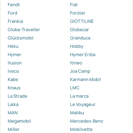
Fendt
Fiat
Ford
Forster
Frankia
GIOTTILINE
Globe-Traveller
Globecar
Glücksmobil
Granduca
Heku
Hobby
Hymer
Hymer Eriba
Ilusion
Itineo
Iveco
Joa Camp
Kabe
Karmann Mobil
Knaus
LMC
La Strada
La marca
Laika
Le Voyageur
MAN
Malibu
Megamobil
Mercedes-Benz
Miller
Mobilvetta