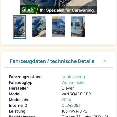
Fahrzeugdaten / technische Details
Fahrzeugzustand
Neufahrzeug
Fahrzeugtyp
Wohnmobile
Hersteller
Clever
Modell
VAN ROADRIDER
Modelljahr
2024
Interne ID
CL242293
Leistung
103 kW/140 PS
Basisfahrzeug
Citroen 35 Light L2H2 HDI