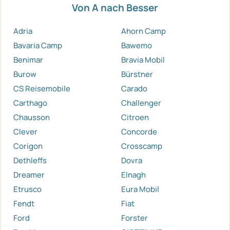
Von A nach Besser
Adria
Ahorn Camp
Bavaria Camp
Bawemo
Benimar
Bravia Mobil
Burow
Bürstner
CS Reisemobile
Carado
Carthago
Challenger
Chausson
Citroen
Clever
Concorde
Corigon
Crosscamp
Dethleffs
Dovra
Dreamer
Elnagh
Etrusco
Eura Mobil
Fendt
Fiat
Ford
Forster