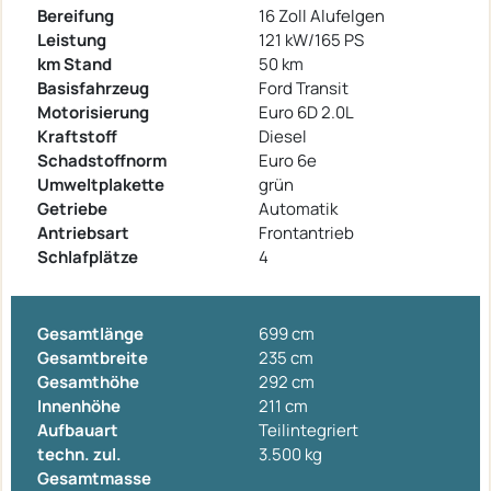
Bereifung
16 Zoll Alufelgen
Leistung
121 kW/165 PS
km Stand
50 km
Basisfahrzeug
Ford Transit
Motorisierung
Euro 6D 2.0L
Kraftstoff
Diesel
Schadstoffnorm
Euro 6e
Umweltplakette
grün
Getriebe
Automatik
Antriebsart
Frontantrieb
Schlafplätze
4
Gesamtlänge
699 cm
Gesamtbreite
235 cm
Gesamthöhe
292 cm
Innenhöhe
211 cm
Aufbauart
Teilintegriert
techn. zul.
3.500 kg
Gesamtmasse