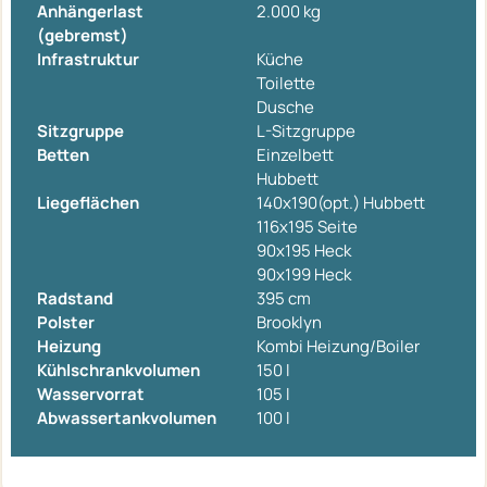
Anhängerlast
2.000 kg
(gebremst)
Infrastruktur
Küche
Toilette
Dusche
Sitzgruppe
L-Sitzgruppe
Betten
Einzelbett
Hubbett
Liegeflächen
140x190(opt.) Hubbett
116x195 Seite
90x195 Heck
90x199 Heck
Radstand
395 cm
Polster
Brooklyn
Heizung
Kombi Heizung/Boiler
Kühlschrankvolumen
150 l
Wasservorrat
105 l
Abwassertankvolumen
100 l