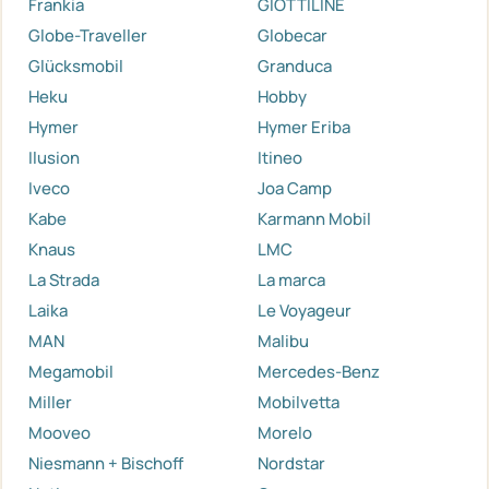
Frankia
GIOTTILINE
Globe-Traveller
Globecar
Glücksmobil
Granduca
Heku
Hobby
Hymer
Hymer Eriba
Ilusion
Itineo
Iveco
Joa Camp
Kabe
Karmann Mobil
Knaus
LMC
La Strada
La marca
Laika
Le Voyageur
MAN
Malibu
Megamobil
Mercedes-Benz
Miller
Mobilvetta
Mooveo
Morelo
Niesmann + Bischoff
Nordstar