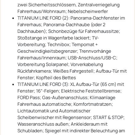
zwei Sicherheitsschlössern, Zentralverriegelung
Fahrerhaus/Wohnraum; Nebelscheinwerfer
TITANIUM LINE FORD (2): Panorama-Dachfenster im
Fahrerhaus; Panorama-Dachhaube (oder 2
Dachhauben); Schonbezüge für Fahrerhaussitze;
Stoßstange in Wagenfarbe lackiert; TV-
Vorbereitung; Technibox; Tempomat +
Geschwindigkeitsbegrenzer; Trennvorhänge
Fahrerhaus/Innenraum; USB-Anschluss/USB-C;
Vorbereitung Solarpanel; Vorverkabelung
Rückfahrkamera; Weißes Fahrgestell; Aufbau-Tür mit
Fenster; Kopfteil des Bettes
TITANIUM LINE FORD (3): XL Aufbau-Tür (65 cm) mit
Fenster; 16”-Felgen; Elektrische Feststellbremse;
FORD Pass; Gas-Außenanschluss; Klimaanlage
Fahrerhaus automatische; Komfortmatratzen;
Lichtautomatik und Automatischer
Scheibenwischer mit Regensensor; START & STOP;
Wasseranschluss außen; Ankleideraum mit
Schubladen; Spiegel mit indirekter Beleuchtung am