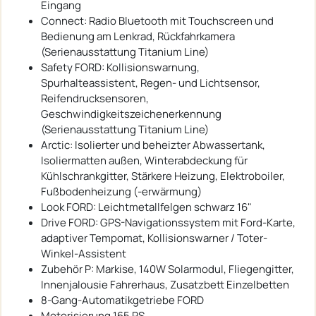
Eingang
Connect: Radio Bluetooth mit Touchscreen und
Bedienung am Lenkrad, Rückfahrkamera
(Serienausstattung Titanium Line)
Safety FORD: Kollisionswarnung,
Spurhalteassistent, Regen- und Lichtsensor,
Reifendrucksensoren,
Geschwindigkeitszeichenerkennung
(Serienausstattung Titanium Line)
Arctic: Isolierter und beheizter Abwassertank,
Isoliermatten außen, Winterabdeckung für
Kühlschrankgitter, Stärkere Heizung, Elektroboiler,
Fußbodenheizung (-erwärmung)
Look FORD: Leichtmetallfelgen schwarz 16"
Drive FORD: GPS-Navigationssystem mit Ford-Karte,
adaptiver Tempomat, Kollisionswarner / Toter-
Winkel-Assistent
Zubehör P: Markise, 140W Solarmodul, Fliegengitter,
Innenjalousie Fahrerhaus, Zusatzbett Einzelbetten
8-Gang-Automatikgetriebe FORD
Motorisierung 165 PS