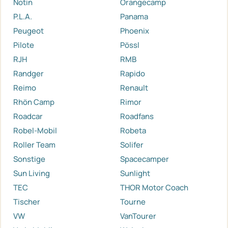
Notin
Orangecamp
P.L.A.
Panama
Peugeot
Phoenix
Pilote
Pössl
RJH
RMB
Randger
Rapido
Reimo
Renault
Rhön Camp
Rimor
Roadcar
Roadfans
Robel-Mobil
Robeta
Roller Team
Solifer
Sonstige
Spacecamper
Sun Living
Sunlight
TEC
THOR Motor Coach
Tischer
Tourne
VW
VanTourer