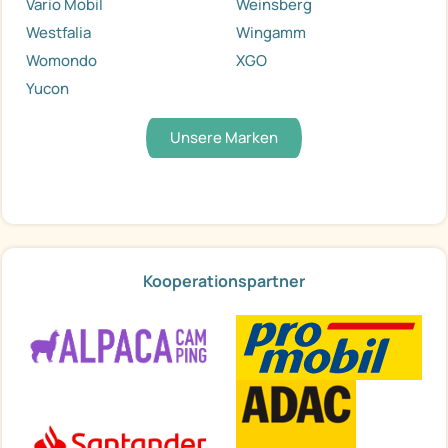
Vario Mobil
Weinsberg
Westfalia
Wingamm
Womondo
XGO
Yucon
Unsere Marken
Kooperationspartner