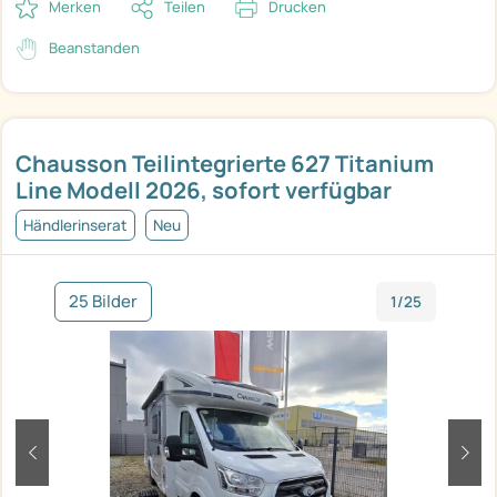
Merken
Teilen
Drucken
Beanstanden
Chausson Teilintegrierte 627 Titanium
Line Modell 2026, sofort verfügbar
Händlerinserat
Neu
25 Bilder
1/25
zurück
weit