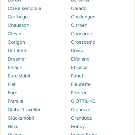
CS Reisemobile
Carado
Carthago
Challenger
Chausson
Citroen
Clever
Concorde
Corigon
Crosscamp
Dethleffs
Dovra
Dreamer
Eifelland
Elnagh
Etrusco
Eura Mobil
Fendt
Fiat
Fleurette
Ford
Forster
Frankia
GIOTTILINE
Globe-Traveller
Globecar
Glücksmobil
Granduca
Heku
Hobby
Hymer
Hymer Eriba