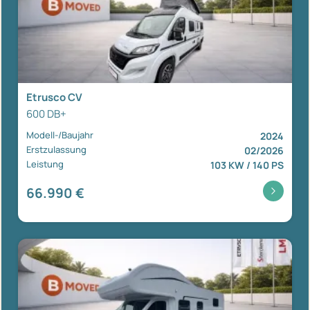
Etrusco CV
600 DB+
Modell-/Baujahr
2024
Erstzulassung
02/2026
Leistung
103 KW / 140 PS
66.990 €