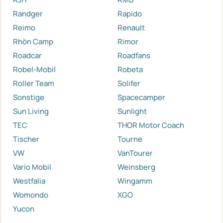
Randger
Rapido
Reimo
Renault
Rhön Camp
Rimor
Roadcar
Roadfans
Robel-Mobil
Robeta
Roller Team
Solifer
Sonstige
Spacecamper
Sun Living
Sunlight
TEC
THOR Motor Coach
Tischer
Tourne
VW
VanTourer
Vario Mobil
Weinsberg
Westfalia
Wingamm
Womondo
XGO
Yucon