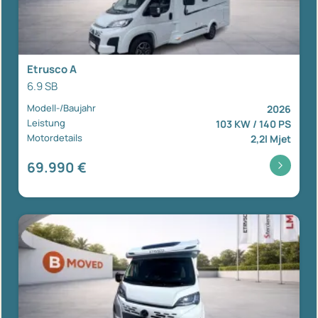
Etrusco A
6.9 SB
Modell-/Baujahr
2026
Leistung
103 KW / 140 PS
Motordetails
2,2l Mjet
69.990 €