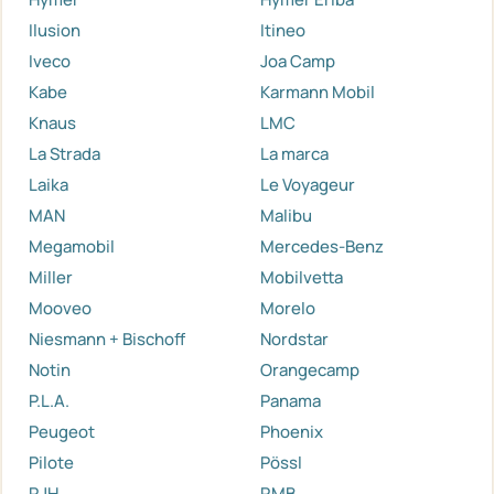
Ilusion
Itineo
Iveco
Joa Camp
Kabe
Karmann Mobil
Knaus
LMC
La Strada
La marca
Laika
Le Voyageur
MAN
Malibu
Megamobil
Mercedes-Benz
Miller
Mobilvetta
Mooveo
Morelo
Niesmann + Bischoff
Nordstar
Notin
Orangecamp
P.L.A.
Panama
Peugeot
Phoenix
Pilote
Pössl
RJH
RMB