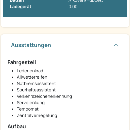
Betten
Alkoven/Hubbett
Ladegerät
0.00
Ausstattungen
Fahrgestell
Lederlenkrad
Allwetterreifen
Notbremsassistent
Spurhalteassistent
Verkehrszeichenerkennung
Servolenkung
Tempomat
Zentralverriegelung
Aufbau