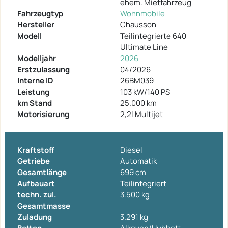
ehem. Mietfahrzeug
Fahrzeugtyp
Wohnmobile
Hersteller
Chausson
Modell
Teilintegrierte 640
Ultimate Line
Modelljahr
2026
Erstzulassung
04/2026
Interne ID
26BM039
Leistung
103 kW/140 PS
km Stand
25.000 km
Motorisierung
2,2l Multijet
Kraftstoff
Diesel
Getriebe
Automatik
Gesamtlänge
699 cm
Aufbauart
Teilintegriert
techn. zul.
3.500 kg
Gesamtmasse
Zuladung
3.291 kg