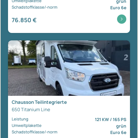
Umweltplakette
grün
Schadstoffklasse/-norm
Euro 6e
76.850 €
Chausson Teilintegrierte
650 Titanium Line
Leistung
121 KW / 165 PS
Umweltplakette
grün
Schadstoffklasse/-norm
Euro 6e