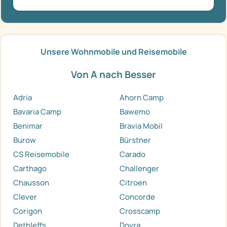
Unsere Wohnmobile und Reisemobile
Von A nach Besser
Adria
Ahorn Camp
Bavaria Camp
Bawemo
Benimar
Bravia Mobil
Burow
Bürstner
CS Reisemobile
Carado
Carthago
Challenger
Chausson
Citroen
Clever
Concorde
Corigon
Crosscamp
Dethleffs
Dovra