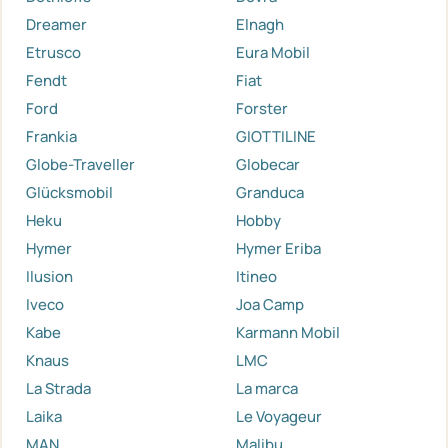
Dreamer
Elnagh
Etrusco
Eura Mobil
Fendt
Fiat
Ford
Forster
Frankia
GIOTTILINE
Globe-Traveller
Globecar
Glücksmobil
Granduca
Heku
Hobby
Hymer
Hymer Eriba
Ilusion
Itineo
Iveco
Joa Camp
Kabe
Karmann Mobil
Knaus
LMC
La Strada
La marca
Laika
Le Voyageur
MAN
Malibu