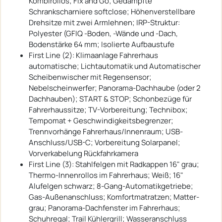
Kombirollos; Fix and Go; Gedämpfte
Schrankscharniere softclose; Höhenverstellbare
Drehsitze mit zwei Armlehnen; IRP-Struktur:
Polyester (GFIQ -Boden, -Wände und -Dach,
Bodenstärke 64 mm; Isolierte Aufbaustufe
First Line (2): Klimaanlage Fahrerhaus
automatische; Lichtautomatik und Automatischer
Scheibenwischer mit Regensensor;
Nebelscheinwerfer; Panorama-Dachhaube (oder 2
Dachhauben); START & STOP; Schonbezüge für
Fahrerhaussitze; TV-Vorbereitung; Technibox;
Tempomat + Geschwindigkeitsbegrenzer;
Trennvorhänge Fahrerhaus/Innenraum; USB-
Anschluss/USB-C; Vorbereitung Solarpanel;
Vorverkabelung Rückfahrkamera
First Line (3): Stahlfelgen mit Radkappen 16" grau;
Thermo-Innenrollos im Fahrerhaus; Weiß; 16"
Alufelgen schwarz; 8-Gang-Automatikgetriebe;
Gas-Außenanschluss; Komfortmatratzen; Matter-
grau; Panorama-Dachfenster im Fahrerhaus;
Schuhregal; Trail Kühlergrill; Wasseranschluss