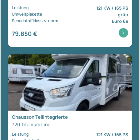
Leistung
121 KW / 165 PS
Umweltplakette
grün
Schadstoffklasse/-norm
Euro 6e
79.850 €
Chausson Teilintegrierte
720 Titanium Line
Leistung
121 KW / 165 PS