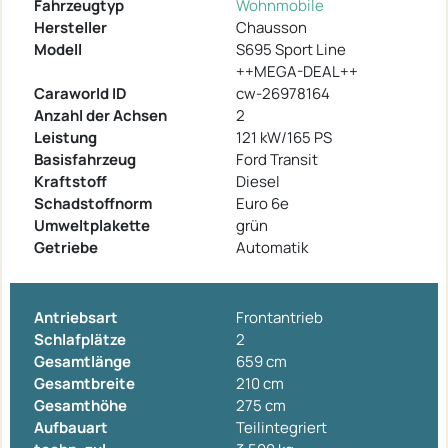
Fahrzeugtyp
Wohnmobile
Hersteller
Chausson
Modell
S695 Sport Line
++MEGA-DEAL++
Caraworld ID
cw-26978164
Anzahl der Achsen
2
Leistung
121 kW/165 PS
Basisfahrzeug
Ford Transit
Kraftstoff
Diesel
Schadstoffnorm
Euro 6e
Umweltplakette
grün
Getriebe
Automatik
Antriebsart
Frontantrieb
Schlafplätze
2
Gesamtlänge
659 cm
Gesamtbreite
210 cm
Gesamthöhe
275 cm
Aufbauart
Teilintegriert