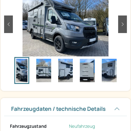
zurück
weit
Fahrzeugdaten / technische Details
Fahrzeugzustand
Neufahrzeug