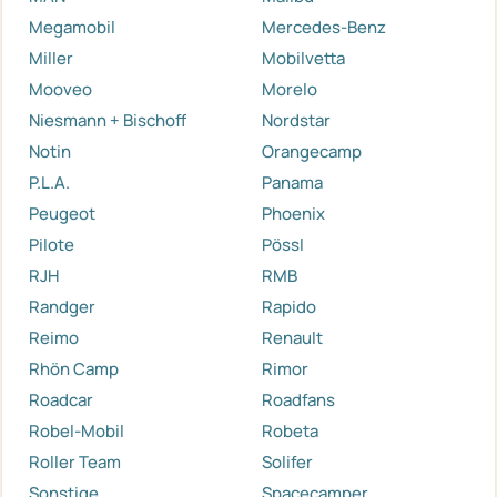
Megamobil
Mercedes-Benz
Miller
Mobilvetta
Mooveo
Morelo
Niesmann + Bischoff
Nordstar
Notin
Orangecamp
P.L.A.
Panama
Peugeot
Phoenix
Pilote
Pössl
RJH
RMB
Randger
Rapido
Reimo
Renault
Rhön Camp
Rimor
Roadcar
Roadfans
Robel-Mobil
Robeta
Roller Team
Solifer
Sonstige
Spacecamper