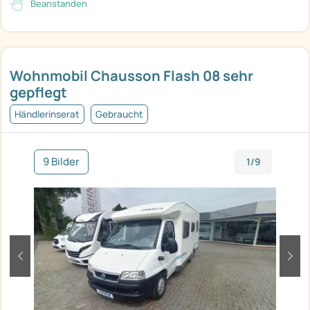
Beanstanden
Wohnmobil Chausson Flash 08 sehr
gepflegt
Händlerinserat
Gebraucht
9 Bilder
1/9
zurück
weit