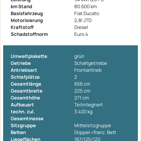
km Stand
80.600 km
Basisfahrzeug
Fiat Ducato
Motorisierung
2,8l JTD
Kraftstoff
Diesel
Schadstoffnorm
Euro 4
Umweltplakette
grün
Getriebe
Schaltgetriebe
Antriebsart
Frontantrieb
Schlafplätze
2
Gesamtlänge
656 cm
Gesamtbreite
225 cm
Gesamthöhe
271 cm
Aufbauart
Teilintegriert
techn. zul.
3.400 kg
Gesamtmasse
Sitzgruppe
Mittelsitzgruppe
Betten
Doppel-/franz. Bett
Liegeflächen
187/125/120