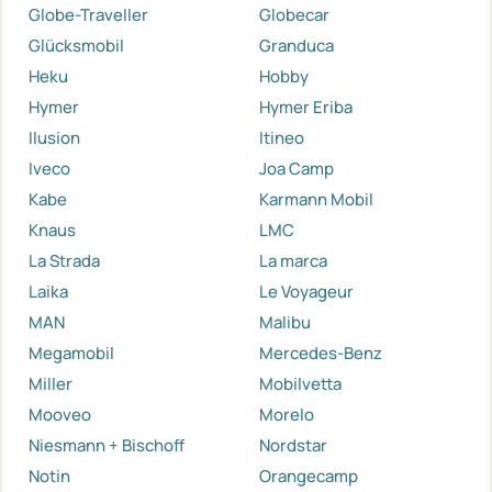
Globe-Traveller
Globecar
Glücksmobil
Granduca
Heku
Hobby
Hymer
Hymer Eriba
Ilusion
Itineo
Iveco
Joa Camp
Kabe
Karmann Mobil
Knaus
LMC
La Strada
La marca
Laika
Le Voyageur
MAN
Malibu
Megamobil
Mercedes-Benz
Miller
Mobilvetta
Mooveo
Morelo
Niesmann + Bischoff
Nordstar
Notin
Orangecamp