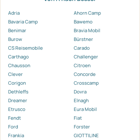
Adria
Ahorn Camp
Bavaria Camp
Bawemo
Benimar
Bravia Mobil
Burow
Bürstner
CS Reisemobile
Carado
Carthago
Challenger
Chausson
Citroen
Clever
Concorde
Corigon
Crosscamp
Dethleffs
Dovra
Dreamer
Elnagh
Etrusco
Eura Mobil
Fendt
Fiat
Ford
Forster
Frankia
GIOTTILINE