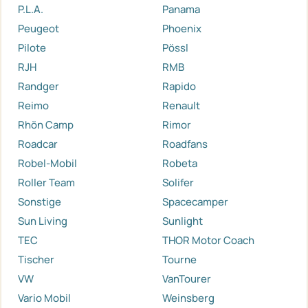
P.L.A.
Panama
Peugeot
Phoenix
Pilote
Pössl
RJH
RMB
Randger
Rapido
Reimo
Renault
Rhön Camp
Rimor
Roadcar
Roadfans
Robel-Mobil
Robeta
Roller Team
Solifer
Sonstige
Spacecamper
Sun Living
Sunlight
TEC
THOR Motor Coach
Tischer
Tourne
VW
VanTourer
Vario Mobil
Weinsberg