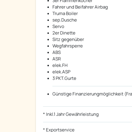
3er Flammenkocher
Fahrer und Beifahrer Airbag
Truma Boiler
sep.Dusche
Servo
2er Dinette
Sitz gegenüber
Wegfahrsperre
ABS
ASR
elek.FH
elek.ASP
3 PKT.Gurte
Günstige Finanzierungmöglichkeit (Fr
* Inkl.1 Jahr Gewährleistung
* Exportservice