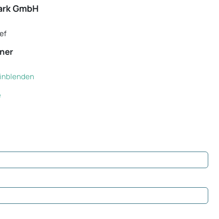
ark GmbH
ef
ner
 einblenden
e