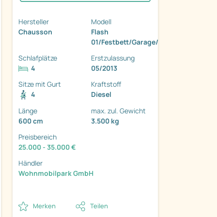
Hersteller
Modell
Chausson
Flash
01/Festbett/Garage/Klima/Markise
Schlafplätze
Erstzulassung
4
05/2013
ter
Sitze mit Gurt
Kraftstoff
4
Diesel
Länge
max. zul. Gewicht
600 cm
3.500 kg
Preisbereich
25.000 - 35.000 €
Händler
Wohnmobilpark GmbH
Merken
Teilen