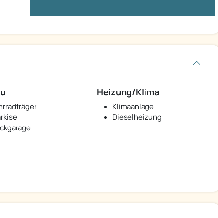
au
Heizung/Klima
hrradträger
Klimaanlage
rkise
Dieselheizung
ckgarage