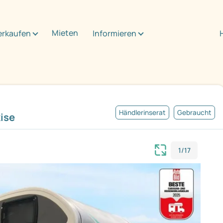
Mieten
erkaufen
Informieren
Händlerinserat
Gebraucht
ise
1/17