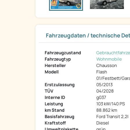
Fahrzeugdaten / technische Det
Fahrzeugzustand
Gebrauchtfahrz
Fahrzeugtyp
Wohnmobile
Hersteller
Chausson
Modell
Flash
01/Festbett/Gar
Erstzulassung
05/2013
TÜV
04/2028
Interne ID
g037
Leistung
103 kW/140 PS
km Stand
88.862 km
Basisfahrzeug
Ford Transit 2,2l
Kraftstoff
Diesel
Umweltplakette
grün