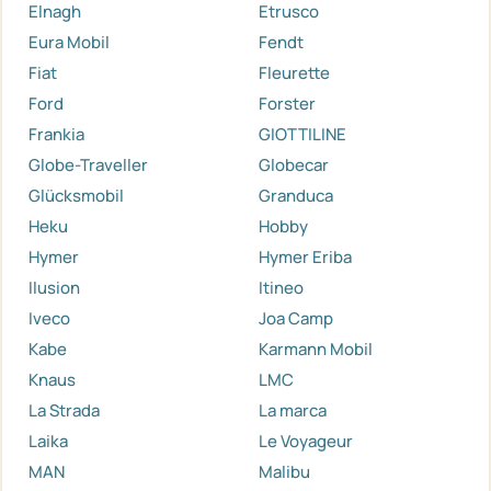
Elnagh
Etrusco
Eura Mobil
Fendt
Fiat
Fleurette
Ford
Forster
Frankia
GIOTTILINE
Globe-Traveller
Globecar
Glücksmobil
Granduca
Heku
Hobby
Hymer
Hymer Eriba
Ilusion
Itineo
Iveco
Joa Camp
Kabe
Karmann Mobil
Knaus
LMC
La Strada
La marca
Laika
Le Voyageur
MAN
Malibu