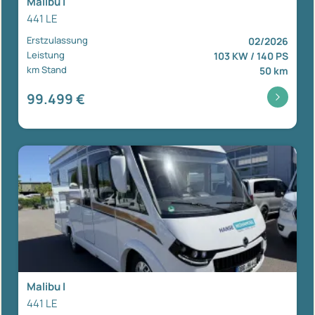
Malibu I
441 LE
Erstzulassung
02/2026
Leistung
103 KW / 140 PS
km Stand
50 km
99.499 €
Malibu I
441 LE