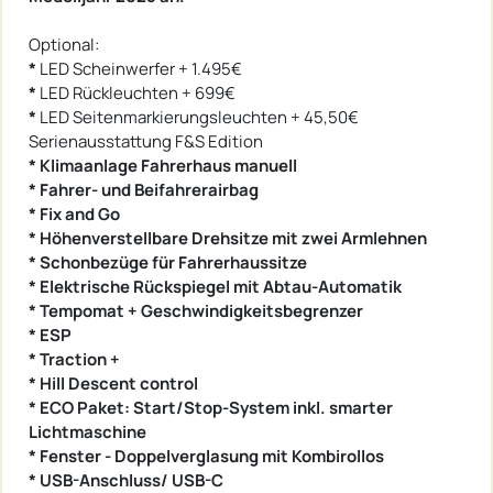
Optional:
*
LED Scheinwerfer + 1.495€
*
LED Rückleuchten + 699€
*
LED Seitenmarkierungsleuchten + 45,50€
Serienausstattung F&S Edition
* Klimaanlage Fahrerhaus manuell
* Fahrer- und Beifahrerairbag
* Fix and Go
* Höhenverstellbare Drehsitze mit zwei Armlehnen
* Schonbezüge für Fahrerhaussitze
* Elektrische Rückspiegel mit Abtau-Automatik
* Tempomat + Geschwindigkeitsbegrenzer
* ESP
* Traction +
* Hill Descent control
* ECO Paket: Start/Stop-System inkl. smarter
Lichtmaschine
* Fenster - Doppelverglasung mit Kombirollos
* USB-Anschluss/ USB-C