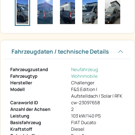
Fahrzeugdaten / technische Details
Fahrzeugzustand
Neufahrzeug
Fahrzeugtyp
Wohnmobile
Hersteller
Challenger
Modell
F&S Edition I
Aufstelldach I Solar I RFK
Caraworld ID
cw-23097658
Anzahl der Achsen
2
Leistung
103 kW/140 PS
Basisfahrzeug
FIAT Ducato
Kraftstoff
Diesel