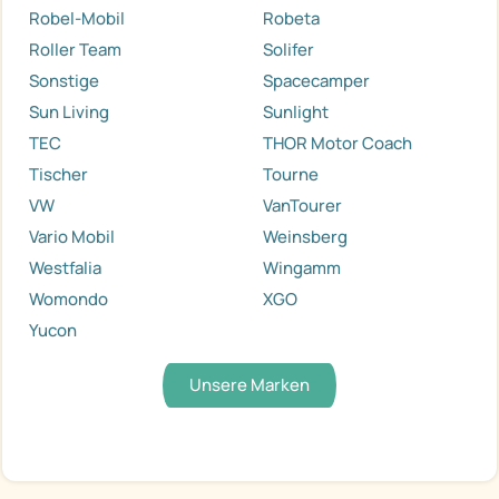
Robel-Mobil
Robeta
Roller Team
Solifer
Sonstige
Spacecamper
Sun Living
Sunlight
TEC
THOR Motor Coach
Tischer
Tourne
VW
VanTourer
Vario Mobil
Weinsberg
Westfalia
Wingamm
Womondo
XGO
Yucon
Unsere Marken