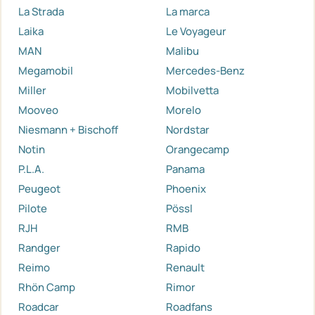
La Strada
La marca
Laika
Le Voyageur
MAN
Malibu
Megamobil
Mercedes-Benz
Miller
Mobilvetta
Mooveo
Morelo
Niesmann + Bischoff
Nordstar
Notin
Orangecamp
P.L.A.
Panama
Peugeot
Phoenix
Pilote
Pössl
RJH
RMB
Randger
Rapido
Reimo
Renault
Rhön Camp
Rimor
Roadcar
Roadfans