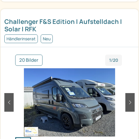
Challenger F&S Edition I Aufstelldach I
Solar I RFK
Händlerinserat
Neu
20 Bilder
1/20
zurück
weit