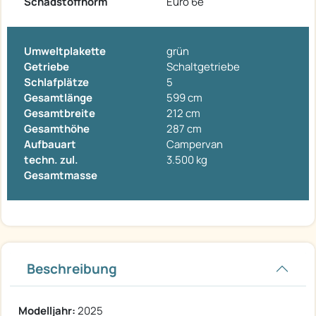
Schadstoffnorm
Euro 6e
Umweltplakette
grün
Getriebe
Schaltgetriebe
Schlafplätze
5
Gesamtlänge
599 cm
Gesamtbreite
212 cm
Gesamthöhe
287 cm
Aufbauart
Campervan
techn. zul.
3.500 kg
Gesamtmasse
Beschreibung
Modelljahr:
2025