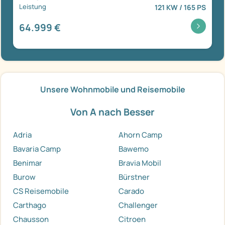
Leistung
121 KW / 165 PS
64.999 €
Unsere Wohnmobile und Reisemobile
Von A nach Besser
Adria
Ahorn Camp
Bavaria Camp
Bawemo
Benimar
Bravia Mobil
Burow
Bürstner
CS Reisemobile
Carado
Carthago
Challenger
Chausson
Citroen