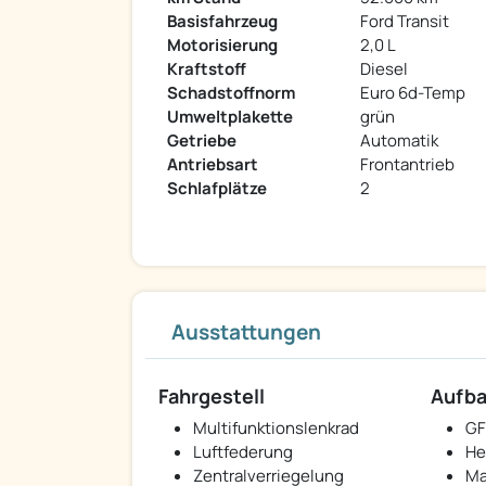
Basisfahrzeug
Ford Transit
Motorisierung
2,0 L
Kraftstoff
Diesel
Schadstoffnorm
Euro 6d-Temp
Umweltplakette
grün
Getriebe
Automatik
Antriebsart
Frontantrieb
Schlafplätze
2
Ausstattungen
Fahrgestell
Aufb
Multifunktionslenkrad
GF
Luftfederung
He
Zentralverriegelung
Ma