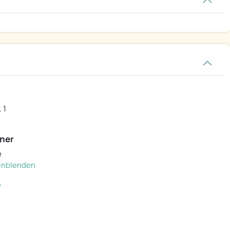
 1
ner
e
 einblenden
e