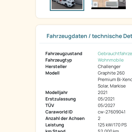
Fahrzeugdaten / technische Det
Fahrzeugzustand
Gebrauchtfahrz
Fahrzeugtyp
Wohnmobile
Hersteller
Challenger
Modell
Graphite 260
Premium Bi-Xen
Solar, Markise
Modelljahr
2021
Erstzulassung
05/2021
TÜV
05/2027
Caraworld ID
cw-27609041
Anzahl der Achsen
2
Leistung
125 kW/170 PS
km Stand
52.000 km