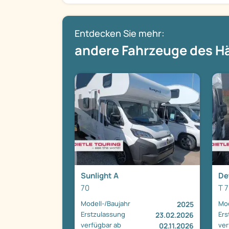
Entdecken Sie mehr:
andere Fahrzeuge des H
Sunlight A
De
70
T 
Modell-/Baujahr
Mod
2025
Erstzulassung
Ers
23.02.2026
verfügbar ab
ver
02.11.2026