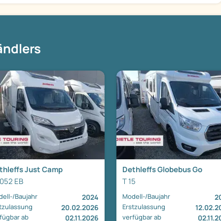
ändlers
thleffs Just Camp
Dethleffs Globebus Go
7052 EB
T 15
ell-/Baujahr
Modell-/Baujahr
2024
2
tzulassung
Erstzulassung
20.02.2026
12.02.2
fügbar ab
verfügbar ab
02.11.2026
02.11.