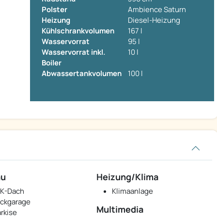
Polster
Ambience Saturn
Heizung
Diesel-Heizung
Kühlschrankvolumen
167 l
Wasservorrat
95 l
Wasservorrat inkl.
10 l
Boiler
Abwassertankvolumen
100 l
au
Heizung/Klima
K-Dach
Klimaanlage
ckgarage
Multimedia
rkise