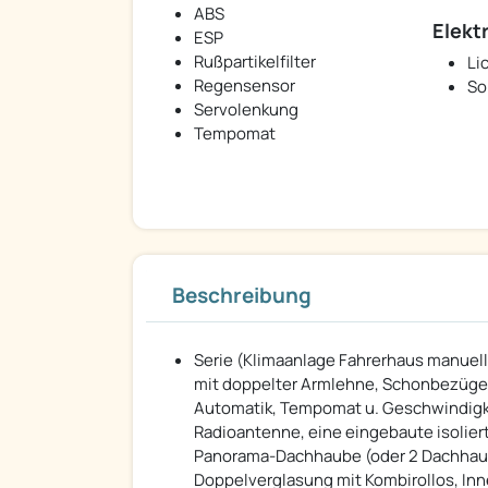
ABS
Elekt
ESP
Rußpartikelfilter
Li
Regensensor
So
Servolenkung
Tempomat
Beschreibung
Serie (Klimaanlage Fahrerhaus manuell,
mit doppelter Armlehne, Schonbezüge f
Automatik, Tempomat u. Geschwindigk
Radioantenne, eine eingebaute isolie
Panorama-Dachhaube (oder 2 Dachhaube
Doppelverglasung mit Kombirollos, In