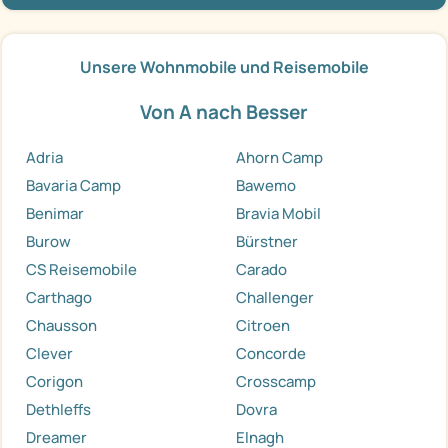
Unsere Wohnmobile und Reisemobile
Von A nach Besser
Adria
Ahorn Camp
Bavaria Camp
Bawemo
Benimar
Bravia Mobil
Burow
Bürstner
CS Reisemobile
Carado
Carthago
Challenger
Chausson
Citroen
Clever
Concorde
Corigon
Crosscamp
Dethleffs
Dovra
Dreamer
Elnagh