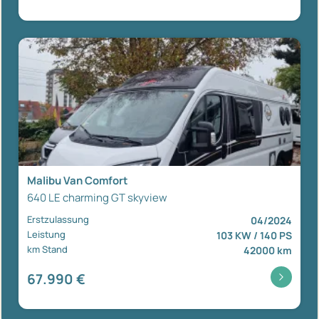
Malibu Van Comfort
640 LE charming GT skyview
Erstzulassung
04/2024
Leistung
103 KW / 140 PS
km Stand
42000 km
67.990 €