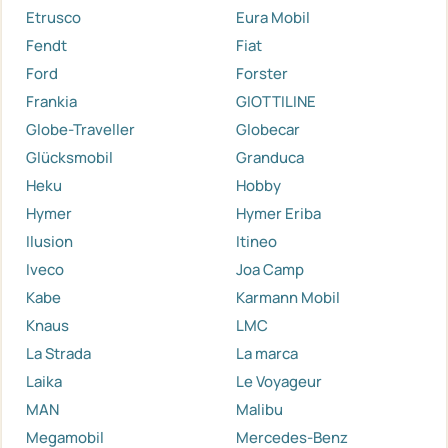
Etrusco
Eura Mobil
Fendt
Fiat
Ford
Forster
Frankia
GIOTTILINE
Globe-Traveller
Globecar
Glücksmobil
Granduca
Heku
Hobby
Hymer
Hymer Eriba
Ilusion
Itineo
Iveco
Joa Camp
Kabe
Karmann Mobil
Knaus
LMC
La Strada
La marca
Laika
Le Voyageur
MAN
Malibu
Megamobil
Mercedes-Benz