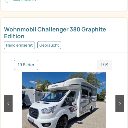
Wohnmobil Challenger 380 Graphite
Edition
Händlerinserat
Gebraucht
19 Bilder
1/19
zurück
weit