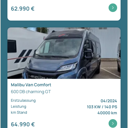
62.990 €
Malibu Van Comfort
600 DB charming GT
Erstzulassung
04/2024
Leistung
103 KW / 140 PS
km Stand
40000 km
64.990 €