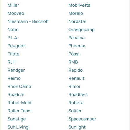
Miller
Mobilvetta
Mooveo
Morelo
Niesmann + Bischoff
Nordstar
Notin
Orangecamp
P.L.A.
Panama
Peugeot
Phoenix
Pilote
Pössl
RJH
RMB
Randger
Rapido
Reimo
Renault
Rhön Camp
Rimor
Roadcar
Roadfans
Robel-Mobil
Robeta
Roller Team
Solifer
Sonstige
Spacecamper
Sun Living
Sunlight