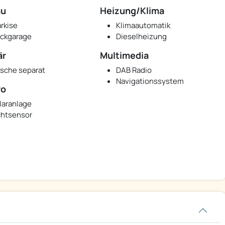
au
Heizung/Klima
rkise
Klimaautomatik
ckgarage
Dieselheizung
är
Multimedia
sche separat
DAB Radio
Navigationssystem
ro
laranlage
chtsensor