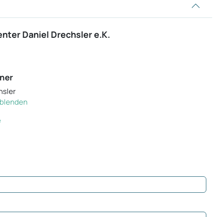
ter Daniel Drechsler e.K.
ner
hsler
inblenden
e