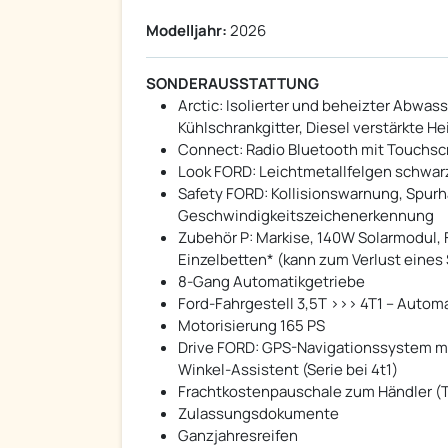
Modelljahr:
2026
SONDERAUSSTATTUNG
Arctic: Isolierter und beheizter Abwas
Kühlschrankgitter, Diesel verstärkte 
Connect: Radio Bluetooth mit Touchs
Look FORD: Leichtmetallfelgen schwarz
Safety FORD: Kollisionswarnung, Spurh
Geschwindigkeitszeichenerkennung
Zubehör P: Markise, 140W Solarmodul, F
Einzelbetten* (kann zum Verlust eines
8-Gang Automatikgetriebe
Ford-Fahrgestell 3,5T >>> 4T1 – Automa
Motorisierung 165 PS
Drive FORD: GPS-Navigationssystem mit
Winkel-Assistent (Serie bei 4t1)
Frachtkostenpauschale zum Händler (T
Zulassungsdokumente
Ganzjahresreifen