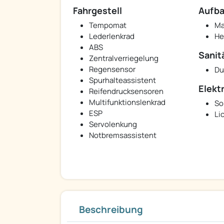
Fahrgestell
Aufb
Tempomat
Ma
Lederlenkrad
He
ABS
Sanit
Zentralverriegelung
Regensensor
Du
Spurhalteassistent
Elekt
Reifendrucksensoren
Multifunktionslenkrad
So
ESP
Li
Servolenkung
Notbremsassistent
Beschreibung