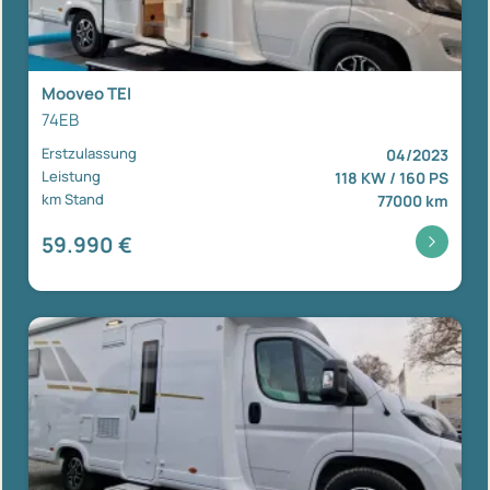
Mooveo TEI
74EB
Erstzulassung
04/2023
Leistung
118 KW / 160 PS
km Stand
77000 km
59.990 €