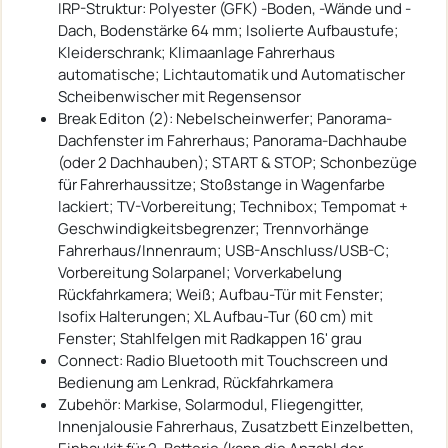
IRP-Struktur: Polyester (GFK) -Boden, -Wände und -
Dach, Bodenstärke 64 mm; Isolierte Aufbaustufe;
Kleiderschrank; Klimaanlage Fahrerhaus
automatische; Lichtautomatik und Automatischer
Scheibenwischer mit Regensensor
Break Editon (2): Nebelscheinwerfer; Panorama-
Dachfenster im Fahrerhaus; Panorama-Dachhaube
(oder 2 Dachhauben); START & STOP; Schonbezüge
für Fahrerhaussitze; Stoßstange in Wagenfarbe
lackiert; TV-Vorbereitung; Technibox; Tempomat +
Geschwindigkeitsbegrenzer; Trennvorhänge
Fahrerhaus/Innenraum; USB-Anschluss/USB-C;
Vorbereitung Solarpanel; Vorverkabelung
Rückfahrkamera; Weiß; Aufbau-Tür mit Fenster;
Isofix Halterungen; XL Aufbau-Tur (60 cm) mit
Fenster; Stahlfelgen mit Radkappen 16' grau
Connect: Radio Bluetooth mit Touchscreen und
Bedienung am Lenkrad, Rückfahrkamera
Zubehör: Markise, Solarmodul, Fliegengitter,
Innenjalousie Fahrerhaus, Zusatzbett Einzelbetten,