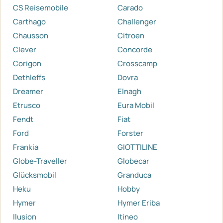
CS Reisemobile
Carado
Carthago
Challenger
Chausson
Citroen
Clever
Concorde
Corigon
Crosscamp
Dethleffs
Dovra
Dreamer
Elnagh
Etrusco
Eura Mobil
Fendt
Fiat
Ford
Forster
Frankia
GIOTTILINE
Globe-Traveller
Globecar
Glücksmobil
Granduca
Heku
Hobby
Hymer
Hymer Eriba
Ilusion
Itineo