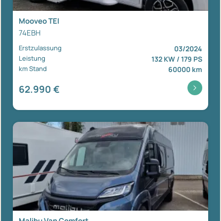
Mooveo TEI
74EBH
Erstzulassung
03/2024
Leistung
132 KW / 179 PS
km Stand
60000 km
62.990 €
Malibu Van Comfort