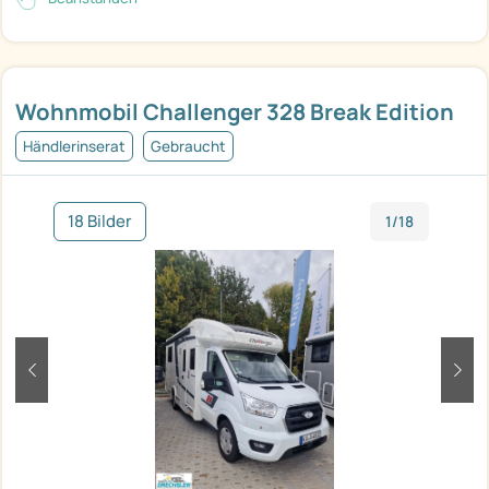
Wohnmobil Challenger 328 Break Edition
Händlerinserat
Gebraucht
18 Bilder
1/18
zurück
weit