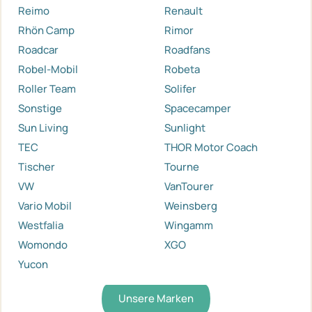
Reimo
Renault
Rhön Camp
Rimor
Roadcar
Roadfans
Robel-Mobil
Robeta
Roller Team
Solifer
Sonstige
Spacecamper
Sun Living
Sunlight
TEC
THOR Motor Coach
Tischer
Tourne
VW
VanTourer
Vario Mobil
Weinsberg
Westfalia
Wingamm
Womondo
XGO
Yucon
Unsere Marken