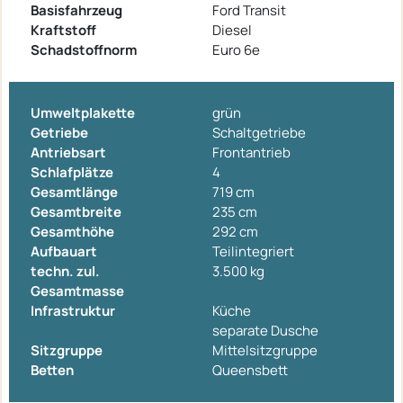
Basisfahrzeug
Ford Transit
Kraftstoff
Diesel
Schadstoffnorm
Euro 6e
Umweltplakette
grün
Getriebe
Schaltgetriebe
Antriebsart
Frontantrieb
Schlafplätze
4
Gesamtlänge
719 cm
Gesamtbreite
235 cm
Gesamthöhe
292 cm
Aufbauart
Teilintegriert
techn. zul.
3.500 kg
Gesamtmasse
Infrastruktur
Küche
separate Dusche
Sitzgruppe
Mittelsitzgruppe
Betten
Queensbett