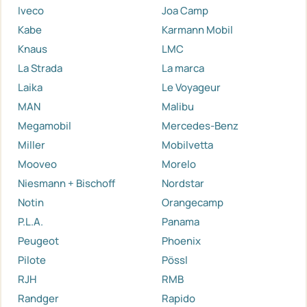
Iveco
Joa Camp
Kabe
Karmann Mobil
Knaus
LMC
La Strada
La marca
Laika
Le Voyageur
MAN
Malibu
Megamobil
Mercedes-Benz
Miller
Mobilvetta
Mooveo
Morelo
Niesmann + Bischoff
Nordstar
Notin
Orangecamp
P.L.A.
Panama
Peugeot
Phoenix
Pilote
Pössl
RJH
RMB
Randger
Rapido