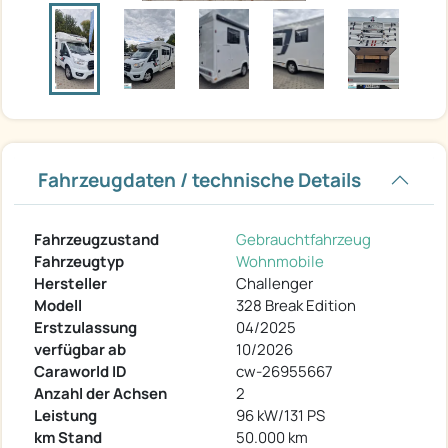
Fahrzeugdaten / technische Details
Fahrzeugzustand
Gebrauchtfahrzeug
Fahrzeugtyp
Wohnmobile
Hersteller
Challenger
Modell
328 Break Edition
Erstzulassung
04/2025
verfügbar ab
10/2026
Caraworld ID
cw-26955667
Anzahl der Achsen
2
Leistung
96 kW/131 PS
km Stand
50.000 km