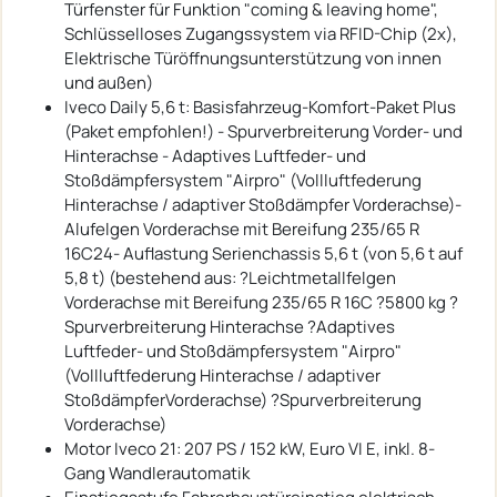
Türfenster für Funktion "coming & leaving home",
Schlüsselloses Zugangssystem via RFID-Chip (2x),
Elektrische Türöffnungsunterstützung von innen
und außen)
Iveco Daily 5,6 t: Basisfahrzeug-Komfort-Paket Plus
(Paket empfohlen!) - Spurverbreiterung Vorder- und
Hinterachse - Adaptives Luftfeder- und
Stoßdämpfersystem "Airpro" (Vollluftfederung
Hinterachse / adaptiver Stoßdämpfer Vorderachse)-
Alufelgen Vorderachse mit Bereifung 235/65 R
16C24- Auflastung Serienchassis 5,6 t (von 5,6 t auf
5,8 t) (bestehend aus: ?Leichtmetallfelgen
Vorderachse mit Bereifung 235/65 R 16C ?5800 kg ?
Spurverbreiterung Hinterachse ?Adaptives
Luftfeder- und Stoßdämpfersystem "Airpro"
(Vollluftfederung Hinterachse / adaptiver
StoßdämpferVorderachse) ?Spurverbreiterung
Vorderachse)
Motor Iveco 21: 207 PS / 152 kW, Euro VI E, inkl. 8-
Gang Wandlerautomatik