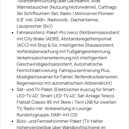
Toilettenentlüftung über Dachkamin, Alde
Wärmetauscher (Nutzung Motorwärme), Carthago
3er Schiffsuhren-Set, Radio / Moniceiver Pioneer
6,8" inkl. DAB+, Radiovorb., Dachantenne,
Lausprecher (6x))
Fahrassistenz-Paket-Pro Iveco (Notbremsassistent
mit City Brake (AEBS), Abstandsregeltempomat
(ACC) mit Stop & Go, Intelligenter Stauassistent,
Vorfeldüberwachung mit Fußgängererkennung,
Verkehrszeichenerkennung mit intelligentem
Geschwindigkeitsassistent, Automatische
Fernlichtaktivierung, Fahrspurzentrierung Plus,
Müdigkeitswarner für Fahrer, Reifendrucksensoren,
Regensensor mit automatischem Abblendlicht)
Sat- und TV-Paket (Elektrischer Auszug für Smart-
LED-TV 40", Smart-LED-TV 40", Sat-Anlage Teleco
Flatsat Classic 85 mit Skew / Twin LNB für zweiten
TV, Radio inkl. Vorbereitung in Lounge-
Rundsitzgruppe, DAB+ mit CD)
Büro- und Fernsehzimmer-Paket (TV-Halter
höhenverstellbar über Wandprofilschiene im