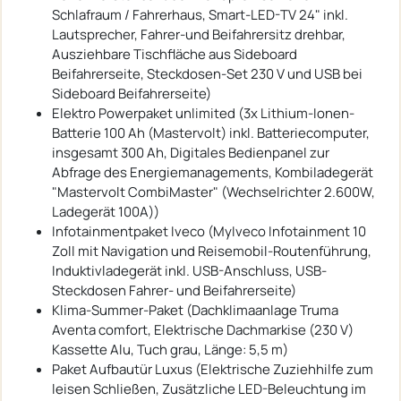
Schlafraum / Fahrerhaus, Smart-LED-TV 24" inkl.
Lautsprecher, Fahrer-und Beifahrersitz drehbar,
Ausziehbare Tischfläche aus Sideboard
Beifahrerseite, Steckdosen-Set 230 V und USB bei
Sideboard Beifahrerseite)
Elektro Powerpaket unlimited (3x Lithium-Ionen-
Batterie 100 Ah (Mastervolt) inkl. Batteriecomputer,
insgesamt 300 Ah, Digitales Bedienpanel zur
Abfrage des Energiemanagements, Kombiladegerät
"Mastervolt CombiMaster" (Wechselrichter 2.600W,
Ladegerät 100A))
Infotainmentpaket Iveco (MyIveco Infotainment 10
Zoll mit Navigation und Reisemobil-Routenführung,
Induktivladegerät inkl. USB-Anschluss, USB-
Steckdosen Fahrer- und Beifahrerseite)
Klima-Summer-Paket (Dachklimaanlage Truma
Aventa comfort, Elektrische Dachmarkise (230 V)
Kassette Alu, Tuch grau, Länge: 5,5 m)
Paket Aufbautür Luxus (Elektrische Zuziehhilfe zum
leisen Schließen, Zusätzliche LED-Beleuchtung im