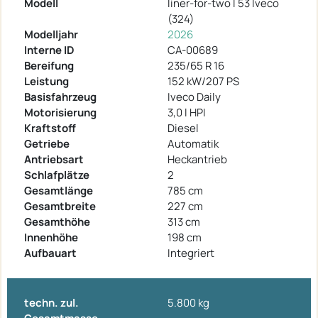
Modell
liner-for-two I 53 Iveco
(324)
Modelljahr
2026
Interne ID
CA-00689
Bereifung
235/65 R 16
Leistung
152 kW/207 PS
Basisfahrzeug
Iveco Daily
Motorisierung
3,0 l HPI
Kraftstoff
Diesel
Getriebe
Automatik
Antriebsart
Heckantrieb
Schlafplätze
2
Gesamtlänge
785 cm
Gesamtbreite
227 cm
Gesamthöhe
313 cm
Innenhöhe
198 cm
Aufbauart
Integriert
techn. zul.
5.800 kg