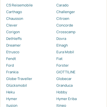
CS Reisemobile
Carado
Carthago
Challenger
Chausson
Citroen
Clever
Concorde
Corigon
Crosscamp
Dethleffs
Dovra
Dreamer
Elnagh
Etrusco
Eura Mobil
Fendt
Fiat
Ford
Forster
Frankia
GIOTTILINE
Globe-Traveller
Globecar
Glücksmobil
Granduca
Heku
Hobby
Hymer
Hymer Eriba
Ilusion
Itineo