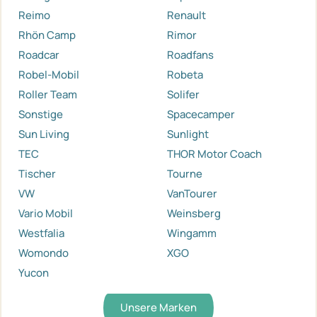
Reimo
Renault
Rhön Camp
Rimor
Roadcar
Roadfans
Robel-Mobil
Robeta
Roller Team
Solifer
Sonstige
Spacecamper
Sun Living
Sunlight
TEC
THOR Motor Coach
Tischer
Tourne
VW
VanTourer
Vario Mobil
Weinsberg
Westfalia
Wingamm
Womondo
XGO
Yucon
Unsere Marken