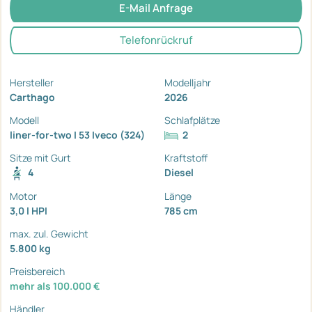
E-Mail Anfrage
Telefonrückruf
Hersteller
Modelljahr
Carthago
2026
Modell
Schlafplätze
liner-for-two I 53 Iveco (324)
2
Sitze mit Gurt
Kraftstoff
4
Diesel
Motor
Länge
3,0 l HPI
785 cm
max. zul. Gewicht
5.800 kg
Preisbereich
mehr als 100.000 €
Händler