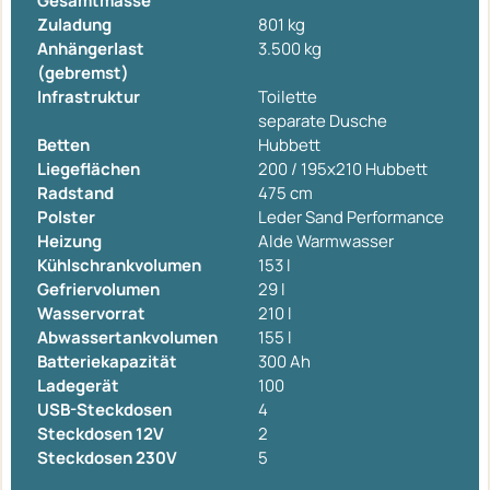
Gesamtmasse
Zuladung
801 kg
Anhängerlast
3.500 kg
(gebremst)
Infrastruktur
Toilette
separate Dusche
Betten
Hubbett
Liegeflächen
200 / 195x210 Hubbett
Radstand
475 cm
Polster
Leder Sand Performance
Heizung
Alde Warmwasser
Kühlschrankvolumen
153 l
Gefriervolumen
29 l
Wasservorrat
210 l
Abwassertankvolumen
155 l
Batteriekapazität
300 Ah
Ladegerät
100
USB-Steckdosen
4
Steckdosen 12V
2
Steckdosen 230V
5