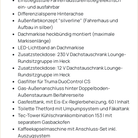
Einstiegsstufe Fahrerhaustüreinstieg elektrisch
ein- und ausfahrbar
Differenzialsperre Hinterachse
Außenfarbkonzept "silverline" (Fahrerhaus und
Aufbau in silber)
Dachmarkise heckbündig montiert (maximale
Markisenlänge)
LED-Lichtband an Dachmarkise
Zusatzsteckdose: 230 V Dachstauschrank Lounge-
Rundsitzgruppe im Heck
Zusatzsteckdose: 12 V Dachstauschrank Lounge-
Rundsitzgruppe im Heck
Gasfilter für Truma DuoControl CS
Gas-Außenanschluss hinter Doppelboden-
Außenstauraum Beifahrerseite
Gasfesttank, mit Eis-Ex-Reglerbeheizung, 60 l Inhalt
Toilette Thetford mit Umpumpsystem und Fäkaltank
Tec-Tower Kühlschrankkombination 153 l mit
separatem Gasbackofen
Kaffeekapselmaschine mit Anschluss-Set inkl.
Auszugsystem