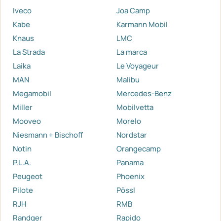
Iveco
Joa Camp
Kabe
Karmann Mobil
Knaus
LMC
La Strada
La marca
Laika
Le Voyageur
MAN
Malibu
Megamobil
Mercedes-Benz
Miller
Mobilvetta
Mooveo
Morelo
Niesmann + Bischoff
Nordstar
Notin
Orangecamp
P.L.A.
Panama
Peugeot
Phoenix
Pilote
Pössl
RJH
RMB
Randger
Rapido