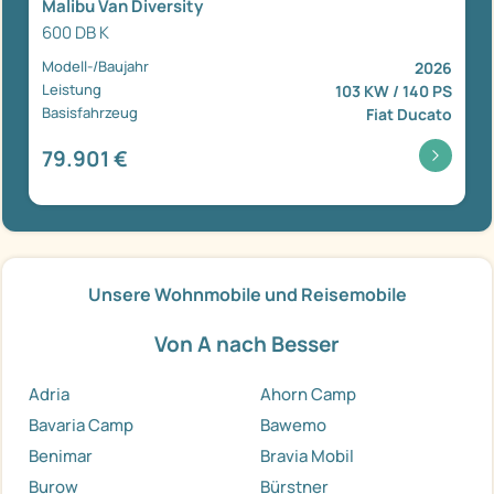
Malibu Van Diversity
600 DB K
Modell-/Baujahr
2026
Leistung
103 KW / 140 PS
Basisfahrzeug
Fiat Ducato
79.901 €
Unsere Wohnmobile und Reisemobile
Von A nach Besser
Adria
Ahorn Camp
Bavaria Camp
Bawemo
Benimar
Bravia Mobil
Burow
Bürstner