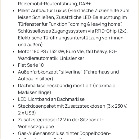
Reisemobil-Routenführung, DAB+
Paket Aufbautür Luxus (Elektrische Zuziehhilfe zum
leisen Schließen, Zusätzliche LED-Beleuchtung im
Türfenster für Funktion "coming & leaving home",
Schlüsselloses Zugangssystem via RFID-Chip (2x),
Elektrische Türöffnungsunterstützung von innen
und außen)
Motor 180 PS / 132 kW, Euro VIe, f40 heavy, 8G-
Wandlerautomatik, Linkslenker
FIat Serie 10
Außenfarbkonzept "silverline" (Fahrerhaus und
Aufbau in silber)
Dachmarkise heckbündig montiert (maximale
Markisenlänge)
LED-Lichtband an Dachmarkise
Steckdosenpaket mit Zusatzsteckdosen (3 x 230 V,
2 x USB)
Zusatzsteckdose: 12 V in der Sitzbank L-
Wohnsitzgruppe
Gas-Außenanschluss hinter Doppelboden-