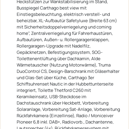
Heckstützen zur Wankstabilisierung im Stand,
Busspiegel Carthago best view mit
Einstiegsbeleuchtung, elektrisch verstell- und
beheizbar, XL-Aufbautür Safetyluxe (Breite 63 cm)
mit Sicherheitsdoppelverriegelung und coming
home", Zentralverriegelung für Fahrerhaustüren,
Aufbautüren, Außen- u. Rollergaragenklappen,
Rollergaragen-Upgrade mit Nadelfilz,
Gepäcknetzen, Befestigungssystem, SOG-
Toilettenentlüftung über Dachkamin, Alde
Wärmetauscher (Nutzung Motorwärme), Truma
DuoControl CS, Design-Barschrank mit Gläserhalter
und Glas-Set über Küche, Carthago 3er
Schiffsuhrenset Nautic in der Hubbettunterseite
integriert, Toilette Thetford C260 mit
Keramikeinsatz, USB-Steckdose im
Dachstauschrank über Heckbett, Vorbereitung
Solaranlage, Vorbereitung Sat-Anlage, Vorbereitung
Rückfahrkamera (Einzellinse), Radio / Moniceiver
Pioneer 6,8 inkl. DAB+, Radiovorb., Dachantenne,
Lautsprecher (4x), Rückfahrkamerasystem mit