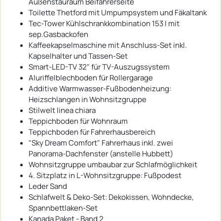
Außenstauraum Beifahrerseite
Toilette Thetford mit Umpumpsystem und Fäkaltank
Tec-Tower Kühlschrankkombination 153 l mit
sep.Gasbackofen
Kaffeekapselmaschine mit Anschluss-Set inkl.
Kapselhalter und Tassen-Set
Smart-LED-TV 32" für TV-Auszugssystem
Aluriffelblechboden für Rollergarage
Additive Warmwasser-Fußbodenheizung:
Heizschlangen in Wohnsitzgruppe
Stilwelt linea chiara
Teppichboden für Wohnraum
Teppichboden für Fahrerhausbereich
"Sky Dream Comfort" Fahrerhaus inkl. zwei
Panorama-Dachfenster (anstelle Hubbett)
Wohnsitzgruppe umbaubar zur Schlafmöglichkeit
4. Sitzplatz in L-Wohnsitzgruppe: Fußpodest
Leder Sand
Schlafwelt & Deko-Set: Dekokissen, Wohndecke,
Spannbettlaken-Set
Kanada Paket - Band 2