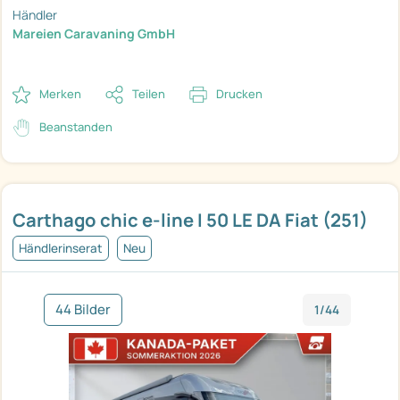
Händler
Mareien Caravaning GmbH
Merken
Teilen
Drucken
Beanstanden
Carthago chic e-line I 50 LE DA Fiat (251)
Händlerinserat
Neu
44 Bilder
1/44