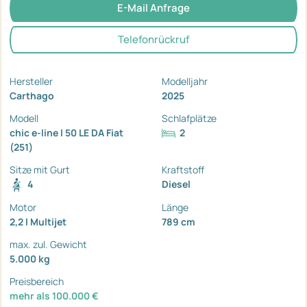
E-Mail Anfrage
Telefonrückruf
Hersteller
Modelljahr
Carthago
2025
Modell
Schlafplätze
chic e-line I 50 LE DA Fiat
2
(251)
Sitze mit Gurt
Kraftstoff
4
Diesel
Motor
Länge
2,2 l Multijet
789 cm
max. zul. Gewicht
5.000 kg
Preisbereich
mehr als 100.000 €