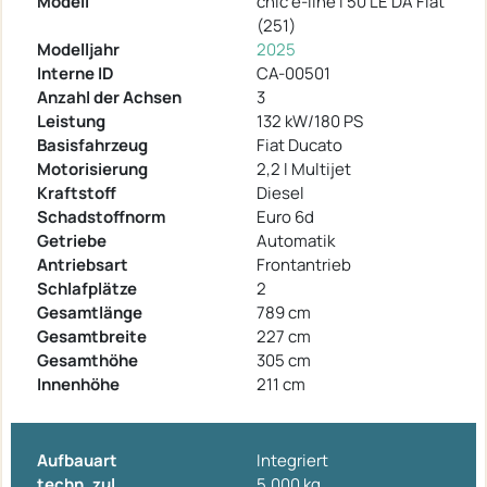
Modell
chic e-line I 50 LE DA Fiat
(251)
Modelljahr
2025
Interne ID
CA-00501
Anzahl der Achsen
3
Leistung
132 kW/180 PS
Basisfahrzeug
Fiat Ducato
Motorisierung
2,2 l Multijet
Kraftstoff
Diesel
Schadstoffnorm
Euro 6d
Getriebe
Automatik
Antriebsart
Frontantrieb
Schlafplätze
2
Gesamtlänge
789 cm
Gesamtbreite
227 cm
Gesamthöhe
305 cm
Innenhöhe
211 cm
Aufbauart
Integriert
techn. zul.
5.000 kg