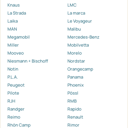
Knaus
LMC
La Strada
La marca
Laika
Le Voyageur
MAN
Malibu
Megamobil
Mercedes-Benz
Miller
Mobilvetta
Mooveo
Morelo
Niesmann + Bischoff
Nordstar
Notin
Orangecamp
P.L.A.
Panama
Peugeot
Phoenix
Pilote
Pössl
RJH
RMB
Randger
Rapido
Reimo
Renault
Rhön Camp
Rimor