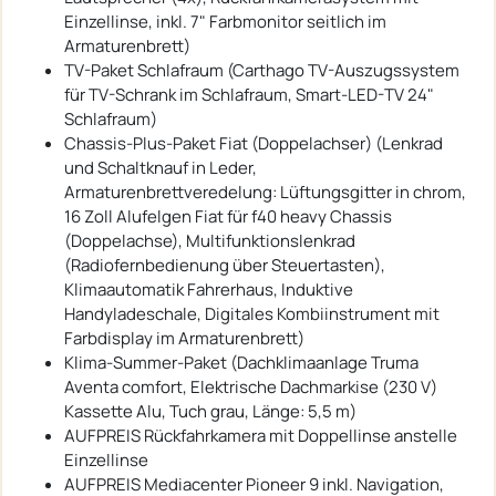
Einzellinse, inkl. 7" Farbmonitor seitlich im
Armaturenbrett)
TV-Paket Schlafraum (Carthago TV-Auszugssystem
für TV-Schrank im Schlafraum, Smart-LED-TV 24"
Schlafraum)
Chassis-Plus-Paket Fiat (Doppelachser) (Lenkrad
und Schaltknauf in Leder,
Armaturenbrettveredelung: Lüftungsgitter in chrom,
16 Zoll Alufelgen Fiat für f40 heavy Chassis
(Doppelachse), Multifunktionslenkrad
(Radiofernbedienung über Steuertasten),
Klimaautomatik Fahrerhaus, Induktive
Handyladeschale, Digitales Kombiinstrument mit
Farbdisplay im Armaturenbrett)
Klima-Summer-Paket (Dachklimaanlage Truma
Aventa comfort, Elektrische Dachmarkise (230 V)
Kassette Alu, Tuch grau, Länge: 5,5 m)
AUFPREIS Rückfahrkamera mit Doppellinse anstelle
Einzellinse
AUFPREIS Mediacenter Pioneer 9 inkl. Navigation,