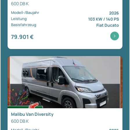
600 DB K
Modell-/Baujahr
2026
Leistung
103 KW / 140 PS
Basisfahrzeug
Fiat Ducato
79.901 €
Malibu Van Diversity
600 DB K
Modell-/Baujahr