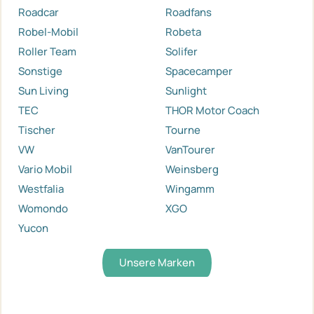
Roadcar
Roadfans
Robel-Mobil
Robeta
Roller Team
Solifer
Sonstige
Spacecamper
Sun Living
Sunlight
TEC
THOR Motor Coach
Tischer
Tourne
VW
VanTourer
Vario Mobil
Weinsberg
Westfalia
Wingamm
Womondo
XGO
Yucon
Unsere Marken