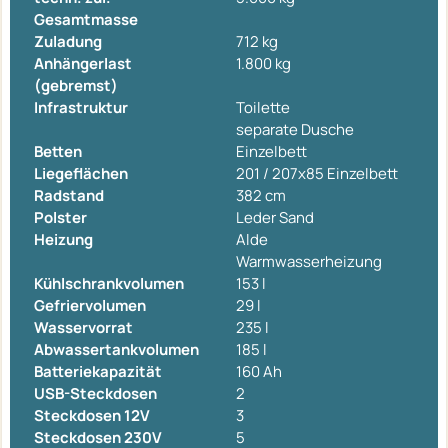
Gesamtmasse
Zuladung
712 kg
Anhängerlast
1.800 kg
(gebremst)
Infrastruktur
Toilette
separate Dusche
Betten
Einzelbett
Liegeflächen
201 / 207x85 Einzelbett
Radstand
382 cm
Polster
Leder Sand
Heizung
Alde
Warmwasserheizung
Kühlschrankvolumen
153 l
Gefriervolumen
29 l
Wasservorrat
235 l
Abwassertankvolumen
185 l
Batteriekapazität
160 Ah
USB-Steckdosen
2
Steckdosen 12V
3
Steckdosen 230V
5