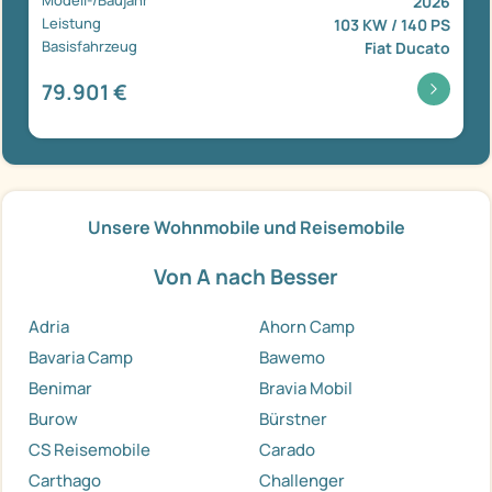
2026
Leistung
103 KW / 140 PS
Basisfahrzeug
Fiat Ducato
79.901 €
Unsere Wohnmobile und Reisemobile
Von A nach Besser
Adria
Ahorn Camp
Bavaria Camp
Bawemo
Benimar
Bravia Mobil
Burow
Bürstner
CS Reisemobile
Carado
Carthago
Challenger