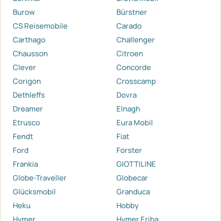
Burow
Bürstner
CS Reisemobile
Carado
Carthago
Challenger
Chausson
Citroen
Clever
Concorde
Corigon
Crosscamp
Dethleffs
Dovra
Dreamer
Elnagh
Etrusco
Eura Mobil
Fendt
Fiat
Ford
Forster
Frankia
GIOTTILINE
Globe-Traveller
Globecar
Glücksmobil
Granduca
Heku
Hobby
Hymer
Hymer Eriba