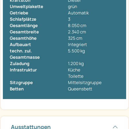
Kraftstoff
Diesel
Umweltplakette
grün
Getriebe
Automatik
Schlafplätze
3
Gesamtlänge
8.050 cm
Gesamtbreite
2.340 cm
Gesamthöhe
325 cm
Aufbauart
Integriert
techn. zul.
5.500 kg
Gesamtmasse
Zuladung
1.200 kg
Infrastruktur
Küche
Toilette
Sitzgruppe
Mittelsitzgruppe
Betten
Queensbett
Ausstattungen