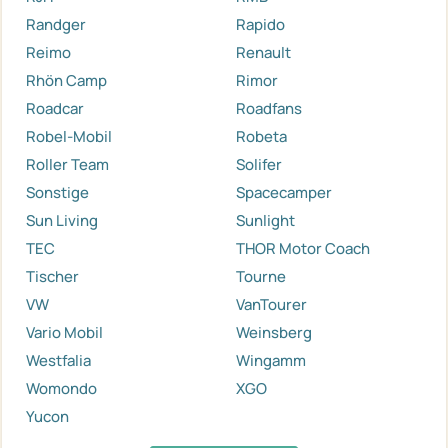
Randger
Rapido
Reimo
Renault
Rhön Camp
Rimor
Roadcar
Roadfans
Robel-Mobil
Robeta
Roller Team
Solifer
Sonstige
Spacecamper
Sun Living
Sunlight
TEC
THOR Motor Coach
Tischer
Tourne
VW
VanTourer
Vario Mobil
Weinsberg
Westfalia
Wingamm
Womondo
XGO
Yucon