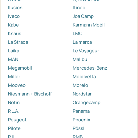
Ilusion
Itineo
Iveco
Joa Camp
Kabe
Karmann Mobil
Knaus
LMC
La Strada
La marca
Laika
Le Voyageur
MAN
Malibu
Megamobil
Mercedes-Benz
Miller
Mobilvetta
Mooveo
Morelo
Niesmann + Bischoff
Nordstar
Notin
Orangecamp
P.L.A.
Panama
Peugeot
Phoenix
Pilote
Pössl
RJH
RMB