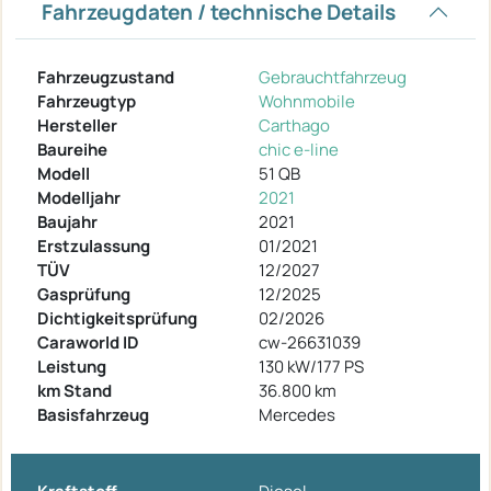
Fahrzeugdaten / technische Details
Fahrzeugzustand
Gebrauchtfahrzeug
Fahrzeugtyp
Wohnmobile
Hersteller
Carthago
Baureihe
chic e-line
Modell
51 QB
Modelljahr
2021
Baujahr
2021
Erstzulassung
01/2021
TÜV
12/2027
Gasprüfung
12/2025
Dichtigkeitsprüfung
02/2026
Caraworld ID
cw-26631039
Leistung
130 kW/177 PS
km Stand
36.800 km
Basisfahrzeug
Mercedes