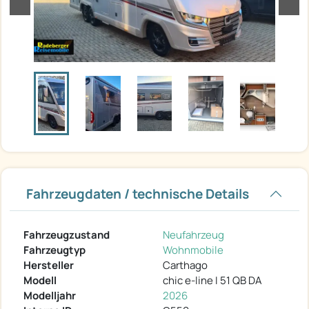
zurück
weit
Fahrzeugdaten / technische Details
Fahrzeugzustand
Neufahrzeug
Fahrzeugtyp
Wohnmobile
Hersteller
Carthago
Modell
chic e-line I 51 QB DA
Modelljahr
2026