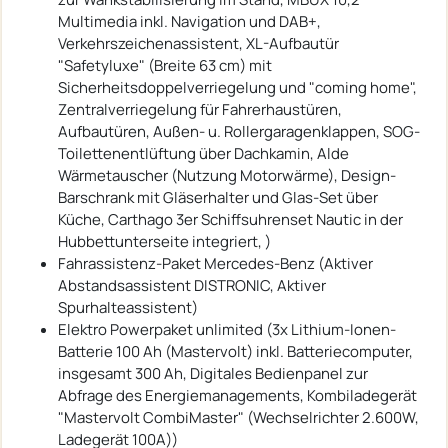
Multimedia inkl. Navigation und DAB+,
Verkehrszeichenassistent, XL-Aufbautür
"Safetyluxe" (Breite 63 cm) mit
Sicherheitsdoppelverriegelung und "coming home",
Zentralverriegelung für Fahrerhaustüren,
Aufbautüren, Außen- u. Rollergaragenklappen, SOG-
Toilettenentlüftung über Dachkamin, Alde
Wärmetauscher (Nutzung Motorwärme), Design-
Barschrank mit Gläserhalter und Glas-Set über
Küche, Carthago 3er Schiffsuhrenset Nautic in der
Hubbettunterseite integriert, )
Fahrassistenz-Paket Mercedes-Benz (Aktiver
Abstandsassistent DISTRONIC, Aktiver
Spurhalteassistent)
Elektro Powerpaket unlimited (3x Lithium-Ionen-
Batterie 100 Ah (Mastervolt) inkl. Batteriecomputer,
insgesamt 300 Ah, Digitales Bedienpanel zur
Abfrage des Energiemanagements, Kombiladegerät
"Mastervolt CombiMaster" (Wechselrichter 2.600W,
Ladegerät 100A))