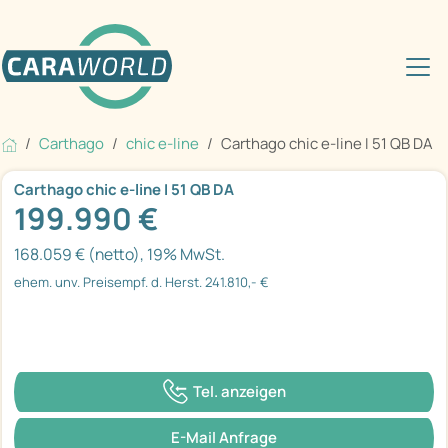
Carthago
chic e-line
Carthago chic e-line I 51 QB DA
Carthago chic e-line I 51 QB DA
199.990 €
168.059 € (netto), 19% MwSt.
ehem. unv. Preisempf. d. Herst. 241.810,- €
Tel. anzeigen
E-Mail Anfrage