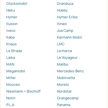
Glücksmobil
Granduca
Heku
Hobby
Hymer
Hymer Eriba
Ilusion
Itineo
Iveco
Joa Camp
Kabe
Karmann Mobil
Knaus
LMC
La Strada
La marca
Laika
Le Voyageur
MAN
Malibu
Megamobil
Mercedes-Benz
Miller
Mobilvetta
Mooveo
Morelo
Niesmann + Bischoff
Nordstar
Notin
Orangecamp
P.L.A.
Panama