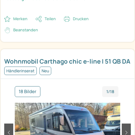
Merken
Teilen
Drucken
Beanstanden
Wohnmobil Carthago chic e-line I 51 QB DA
Händlerinserat
Neu
18 Bilder
1/18