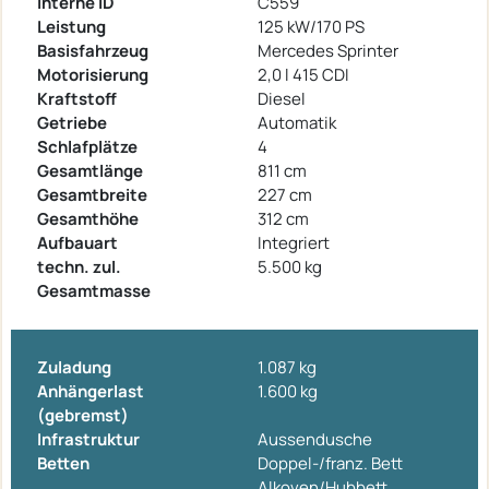
Interne ID
C559
Leistung
125 kW/170 PS
Basisfahrzeug
Mercedes Sprinter
Motorisierung
2,0 l 415 CDI
Kraftstoff
Diesel
Getriebe
Automatik
Schlafplätze
4
Gesamtlänge
811 cm
Gesamtbreite
227 cm
Gesamthöhe
312 cm
Aufbauart
Integriert
techn. zul.
5.500 kg
Gesamtmasse
Zuladung
1.087 kg
Anhängerlast
1.600 kg
(gebremst)
Infrastruktur
Aussendusche
Betten
Doppel-/franz. Bett
Alkoven/Hubbett