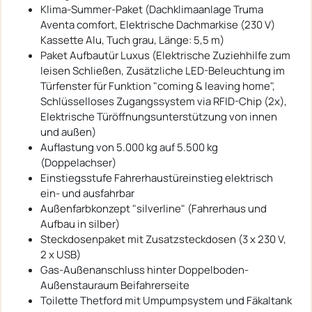
Klima-Summer-Paket (Dachklimaanlage Truma
Aventa comfort, Elektrische Dachmarkise (230 V)
Kassette Alu, Tuch grau, Länge: 5,5 m)
Paket Aufbautür Luxus (Elektrische Zuziehhilfe zum
leisen Schließen, Zusätzliche LED-Beleuchtung im
Türfenster für Funktion "coming & leaving home",
Schlüsselloses Zugangssystem via RFID-Chip (2x),
Elektrische Türöffnungsunterstützung von innen
und außen)
Auflastung von 5.000 kg auf 5.500 kg
(Doppelachser)
Einstiegsstufe Fahrerhaustüreinstieg elektrisch
ein- und ausfahrbar
Außenfarbkonzept "silverline" (Fahrerhaus und
Aufbau in silber)
Steckdosenpaket mit Zusatzsteckdosen (3 x 230 V,
2 x USB)
Gas-Außenanschluss hinter Doppelboden-
Außenstauraum Beifahrerseite
Toilette Thetford mit Umpumpsystem und Fäkaltank