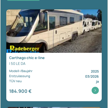
Carthago chic e-line
I 50 LE DA
Modell-/Baujahr
2025
Erstzulassung
03/2026
TÜV neu
ja
184.900 €