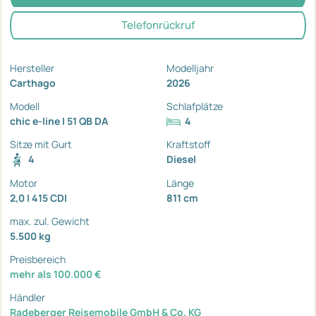
Telefonrückruf
Hersteller
Modelljahr
Carthago
2026
Modell
Schlafplätze
chic e-line I 51 QB DA
4
Sitze mit Gurt
Kraftstoff
4
Diesel
Motor
Länge
2,0 l 415 CDI
811 cm
max. zul. Gewicht
5.500 kg
Preisbereich
mehr als 100.000 €
Händler
Radeberger Reisemobile GmbH & Co. KG