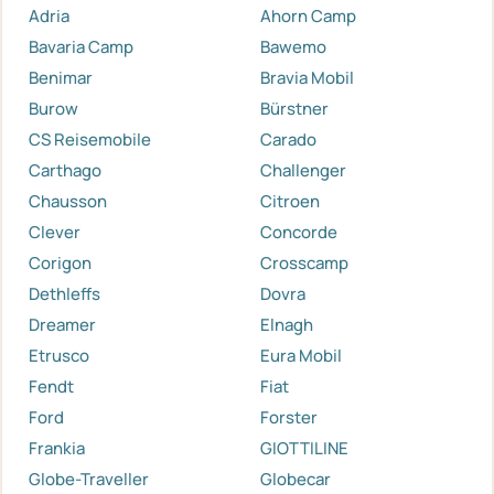
Adria
Ahorn Camp
Bavaria Camp
Bawemo
Benimar
Bravia Mobil
Burow
Bürstner
CS Reisemobile
Carado
Carthago
Challenger
Chausson
Citroen
Clever
Concorde
Corigon
Crosscamp
Dethleffs
Dovra
Dreamer
Elnagh
Etrusco
Eura Mobil
Fendt
Fiat
Ford
Forster
Frankia
GIOTTILINE
Globe-Traveller
Globecar