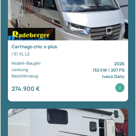
Carthago chic s-plus
I 61 XL LE
Modell-/Baujahr
2026
Leistung
152 KW / 207 PS
Basisfahrzeug
Iveco Daily
274.900 €