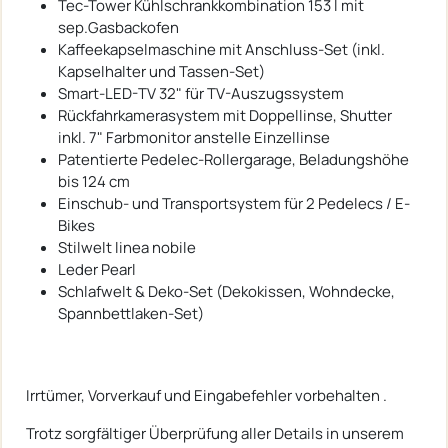
Tec-Tower Kühlschrankkombination 153 l mit
sep.Gasbackofen
Kaffeekapselmaschine mit Anschluss-Set (inkl.
Kapselhalter und Tassen-Set)
Smart-LED-TV 32" für TV-Auszugssystem
Rückfahrkamerasystem mit Doppellinse, Shutter
inkl. 7" Farbmonitor anstelle Einzellinse
Patentierte Pedelec-Rollergarage, Beladungshöhe
bis 124 cm
Einschub- und Transportsystem für 2 Pedelecs / E-
Bikes
Stilwelt linea nobile
Leder Pearl
Schlafwelt & Deko-Set (Dekokissen, Wohndecke,
Spannbettlaken-Set)
Irrtümer, Vorverkauf und Eingabefehler vorbehalten .
Trotz sorgfältiger Überprüfung aller Details in unserem