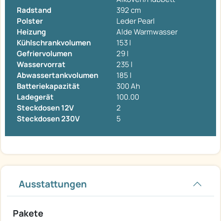
Radstand
392 cm
Polster
Leder Pearl
Heizung
Alde Warmwasser
Kühlschrankvolumen
153 l
Gefriervolumen
29 l
Wasservorrat
235 l
Abwassertankvolumen
185 l
Batteriekapazität
300 Ah
Ladegerät
100.00
Steckdosen 12V
2
Steckdosen 230V
5
Ausstattungen
Pakete