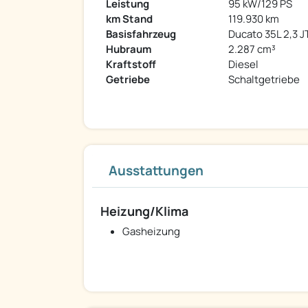
Leistung
95 kW/129 PS
km Stand
119.930 km
Basisfahrzeug
Ducato 35L 2,3 J
Hubraum
2.287 cm³
Kraftstoff
Diesel
Getriebe
Schaltgetriebe
Ausstattungen
Heizung/Klima
Gasheizung