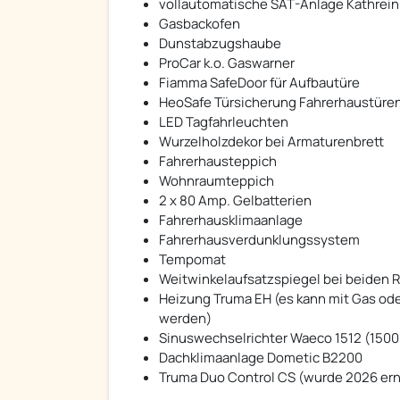
vollautomatische SAT-Anlage Kathrein
Gasbackofen
Dunstabzugshaube
ProCar k.o. Gaswarner
Fiamma SafeDoor für Aufbautüre
HeoSafe Türsicherung Fahrerhaustüre
LED Tagfahrleuchten
Wurzelholzdekor bei Armaturenbrett
Fahrerhausteppich
Wohnraumteppich
2 x 80 Amp. Gelbatterien
Fahrerhausklimaanlage
Fahrerhausverdunklungssystem
Tempomat
Weitwinkelaufsatzspiegel bei beiden 
Heizung Truma EH (es kann mit Gas o
werden)
Sinuswechselrichter Waeco 1512 (1500
Dachklimaanlage Dometic B2200
Truma Duo Control CS (wurde 2026 ern