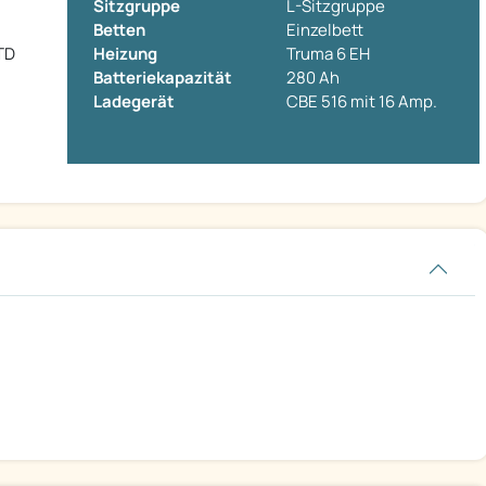
Sitzgruppe
L-Sitzgruppe
Betten
Einzelbett
TD
Heizung
Truma 6 EH
Batteriekapazität
280 Ah
Ladegerät
CBE 516 mit 16 Amp.