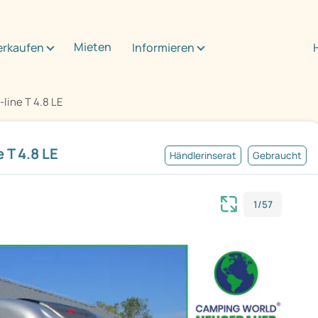
Mieten
erkaufen
Informieren
-line T 4.8 LE
 T 4.8 LE
Händlerinserat
Gebraucht
1/57