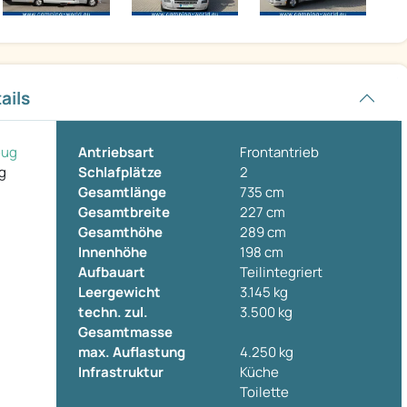
ails
eug
Antriebsart
Frontantrieb
g
Schlafplätze
2
Gesamtlänge
735 cm
Gesamtbreite
227 cm
Gesamthöhe
289 cm
Innenhöhe
198 cm
Aufbauart
Teilintegriert
Leergewicht
3.145 kg
techn. zul.
3.500 kg
Gesamtmasse
max. Auflastung
4.250 kg
Infrastruktur
Küche
Toilette