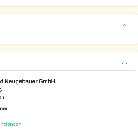
d Neugebauer GmbH.
6
en
ner
 einblenden
L