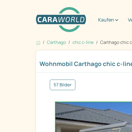
Kaufen
V
Carthago
chic c-line
Carthago chic c
Wohnmobil Carthago chic c-line
57 Bilder