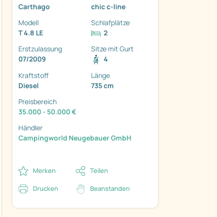
Carthago
chic c-line
Modell
Schlafplätze
T 4.8 LE
2
Erstzulassung
Sitze mit Gurt
07/2009
4
ter
Kraftstoff
Länge
Diesel
735 cm
Preisbereich
35.000 - 50.000 €
Händler
Campingworld Neugebauer GmbH
Merken
Teilen
Drucken
Beanstanden