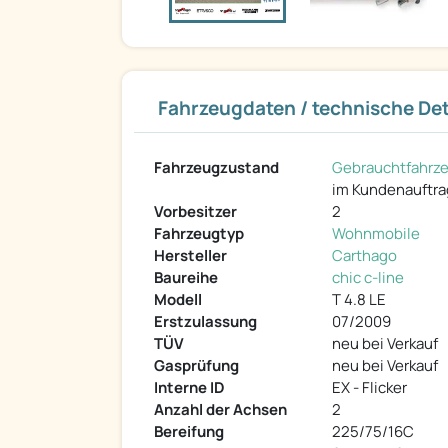
Fahrzeugdaten / technische Det
Fahrzeugzustand
Gebrauchtfahrz
im Kundenauftra
Vorbesitzer
2
Fahrzeugtyp
Wohnmobile
Hersteller
Carthago
Baureihe
chic c-line
Modell
T 4.8 LE
Erstzulassung
07/2009
TÜV
neu bei Verkauf
Gasprüfung
neu bei Verkauf
Interne ID
EX - Flicker
Anzahl der Achsen
2
Bereifung
225/75/16C