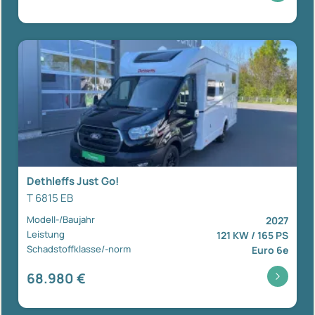
Dethleffs Just Go!
T 6815 EB
Modell-/Baujahr
2027
Leistung
121 KW / 165 PS
Schadstoffklasse/-norm
Euro 6e
68.980 €