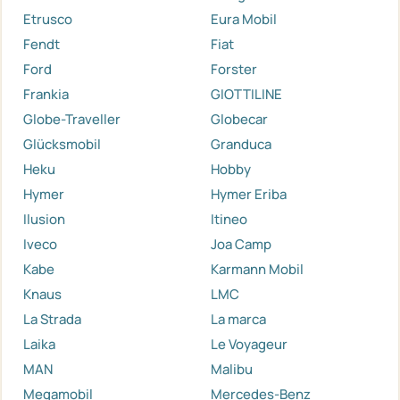
Etrusco
Eura Mobil
Fendt
Fiat
Ford
Forster
Frankia
GIOTTILINE
Globe-Traveller
Globecar
Glücksmobil
Granduca
Heku
Hobby
Hymer
Hymer Eriba
Ilusion
Itineo
Iveco
Joa Camp
Kabe
Karmann Mobil
Knaus
LMC
La Strada
La marca
Laika
Le Voyageur
MAN
Malibu
Megamobil
Mercedes-Benz