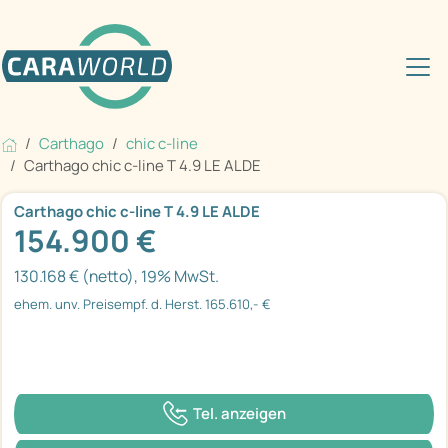
Carthago
chic c-line
Carthago chic c-line T 4.9 LE ALDE
Carthago chic c-line T 4.9 LE ALDE
154.900 €
130.168 € (netto), 19% MwSt.
ehem. unv. Preisempf. d. Herst. 165.610,- €
Tel. anzeigen