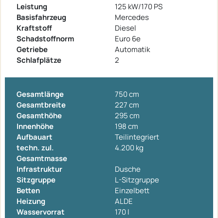
Leistung
125 kW/170 PS
Basisfahrzeug
Mercedes
Kraftstoff
Diesel
Schadstoffnorm
Euro 6e
Getriebe
Automatik
Schlafplätze
2
Gesamtlänge
750 cm
Gesamtbreite
227 cm
Gesamthöhe
295 cm
Innenhöhe
198 cm
Aufbauart
Teilintegriert
techn. zul.
4.200 kg
Gesamtmasse
Infrastruktur
Dusche
Sitzgruppe
L-Sitzgruppe
Betten
Einzelbett
Heizung
ALDE
Wasservorrat
170 l