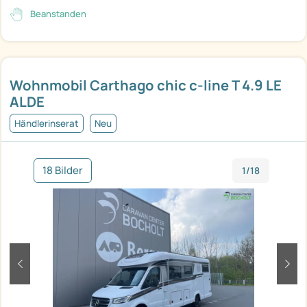
Beanstanden
Wohnmobil Carthago chic c-line T 4.9 LE
ALDE
Händlerinserat
Neu
18 Bilder
1/18
zurück
weit