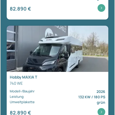
82.890 €
Hobby MAXIA T
740 WE
Modell-/Baujahr
2026
Leistung
132 KW / 180 PS
Umweltplakette
grün
82.890 €