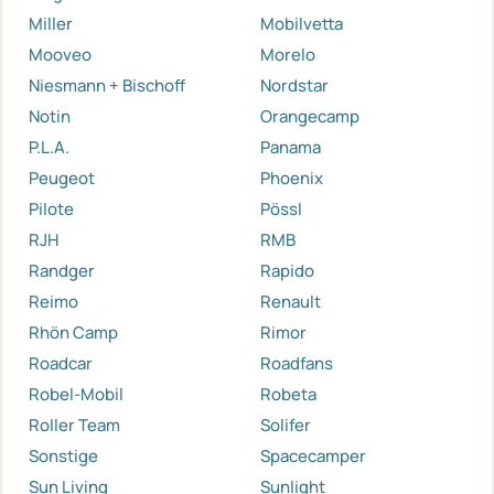
Miller
Mobilvetta
Mooveo
Morelo
Niesmann + Bischoff
Nordstar
Notin
Orangecamp
P.L.A.
Panama
Peugeot
Phoenix
Pilote
Pössl
RJH
RMB
Randger
Rapido
Reimo
Renault
Rhön Camp
Rimor
Roadcar
Roadfans
Robel-Mobil
Robeta
Roller Team
Solifer
Sonstige
Spacecamper
Sun Living
Sunlight