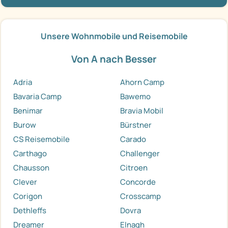
Unsere Wohnmobile und Reisemobile
Von A nach Besser
Adria
Ahorn Camp
Bavaria Camp
Bawemo
Benimar
Bravia Mobil
Burow
Bürstner
CS Reisemobile
Carado
Carthago
Challenger
Chausson
Citroen
Clever
Concorde
Corigon
Crosscamp
Dethleffs
Dovra
Dreamer
Elnagh