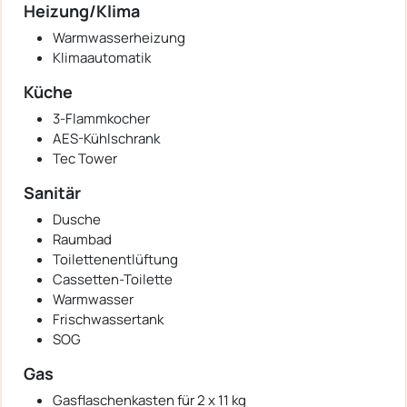
Heizung/Klima
Warmwasserheizung
Klimaautomatik
Küche
3-Flammkocher
AES-Kühlschrank
Tec Tower
Sanitär
Dusche
Raumbad
Toilettenentlüftung
Cassetten-Toilette
Warmwasser
Frischwassertank
SOG
Gas
Gasflaschenkasten für 2 x 11 kg