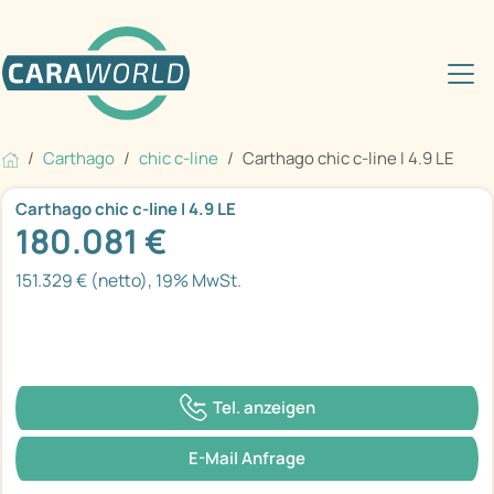
Carthago
chic c-line
Carthago chic c-line I 4.9 LE
Carthago chic c-line I 4.9 LE
180.081 €
151.329 € (netto), 19% MwSt.
Tel. anzeigen
E-Mail Anfrage