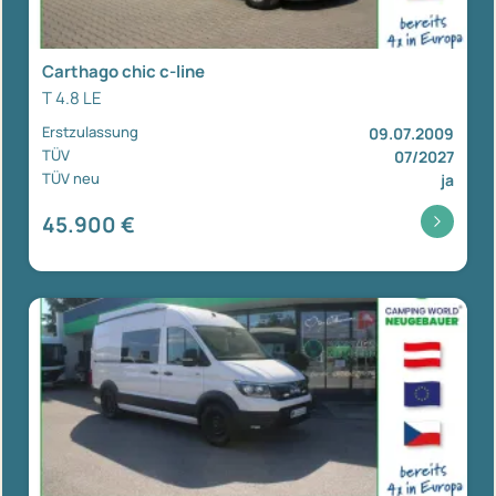
Carthago chic c-line
T 4.8 LE
Erstzulassung
09.07.2009
TÜV
07/2027
TÜV neu
ja
45.900 €