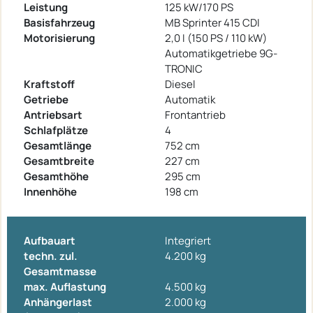
Leistung
125 kW/170 PS
Basisfahrzeug
MB Sprinter 415 CDI
Motorisierung
2,0 I (150 PS / 110 kW)
Automatikgetriebe 9G-
TRONIC
Kraftstoff
Diesel
Getriebe
Automatik
Antriebsart
Frontantrieb
Schlafplätze
4
Gesamtlänge
752 cm
Gesamtbreite
227 cm
Gesamthöhe
295 cm
Innenhöhe
198 cm
Aufbauart
Integriert
techn. zul.
4.200 kg
Gesamtmasse
max. Auflastung
4.500 kg
Anhängerlast
2.000 kg