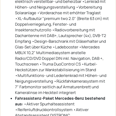
elektrisch verstellbar- und beheizbar •Lenkrad mit
Höhen- und Neigungsverstellung •Vorbereitung
Solaranlage •Vorderachse mit erhöhter Traglast
•XL-Aufbautür "premium two 2.0" (Breite 63 cm) mit
Doppelverriegelung, Fenster- und
Insektenschutzrollo •Radiovorbereitung mit
Dachantenne mit DAB+, Lautsprecher (4x), DVB-T2
Empfang •Design-Barschrank mit Gläserhalter und
Glas-Set über Küche •Ladebooster •Mercedes
MBUX 10,2" Multimediasystem anstelle
Radio/CD/DVD Doppel DIN inkl. Navigation, DAB +,
Touchscreen •Truma DuoControl CS •Kurbel-
Heckstützen zur Wankstabilisierung im Stand
•Multifunktions- und Lederlenkrad mit Höhen- und
Neigungsverstellung •Rückfahrkamerasystem mit
7" Farbmonitor seitlich auf Armaturenbrett und
Kameralinse im Heckteil integriert
Fahrassistenz-Paket Mercedes-Benz bestehend
aus:
•Aktiver Spurhalteassistent
•Reifenluftdruckkontrollsystem •Aktiver
Abstandsassistent DISTRONIC