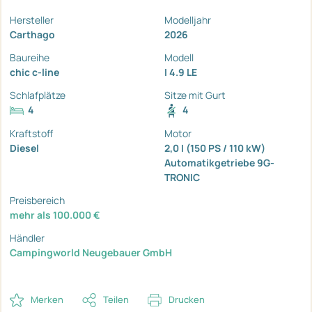
Hersteller
Modelljahr
Carthago
2026
Baureihe
Modell
chic c-line
I 4.9 LE
Schlafplätze
Sitze mit Gurt
4
4
Kraftstoff
Motor
Diesel
2,0 I (150 PS / 110 kW)
Automatikgetriebe 9G-
TRONIC
Preisbereich
mehr als 100.000 €
Händler
Campingworld Neugebauer GmbH
Merken
Teilen
Drucken