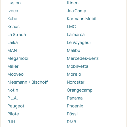
Ilusion
Itineo
Iveco
Joa Camp
Kabe
Karmann Mobil
Knaus
LMC
La Strada
La marca
Laika
Le Voyageur
MAN
Malibu
Megamobil
Mercedes-Benz
Miller
Mobilvetta
Mooveo
Morelo
Niesmann + Bischoff
Nordstar
Notin
Orangecamp
P.L.A.
Panama
Peugeot
Phoenix
Pilote
Pössl
RJH
RMB