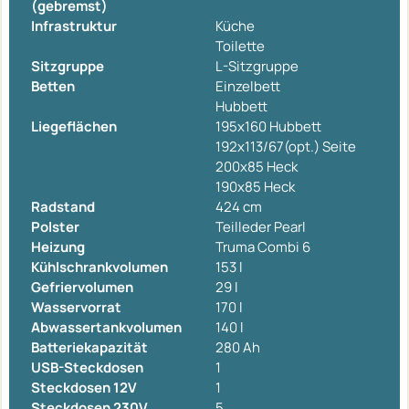
(gebremst)
Infrastruktur
Küche
Toilette
Sitzgruppe
L-Sitzgruppe
Betten
Einzelbett
Hubbett
Liegeflächen
195x160 Hubbett
192x113/67(opt.) Seite
200x85 Heck
190x85 Heck
Radstand
424 cm
Polster
Teilleder Pearl
Heizung
Truma Combi 6
Kühlschrankvolumen
153 l
Gefriervolumen
29 l
Wasservorrat
170 l
Abwassertankvolumen
140 l
Batteriekapazität
280 Ah
USB-Steckdosen
1
Steckdosen 12V
1
Steckdosen 230V
5