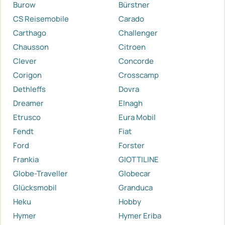
Burow
Bürstner
CS Reisemobile
Carado
Carthago
Challenger
Chausson
Citroen
Clever
Concorde
Corigon
Crosscamp
Dethleffs
Dovra
Dreamer
Elnagh
Etrusco
Eura Mobil
Fendt
Fiat
Ford
Forster
Frankia
GIOTTILINE
Globe-Traveller
Globecar
Glücksmobil
Granduca
Heku
Hobby
Hymer
Hymer Eriba