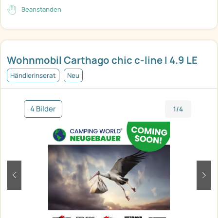
Beanstanden
Wohnmobil Carthago chic c-line I 4.9 LE
Händlerinserat
Neu
4 Bilder
1/4
zurück
weit