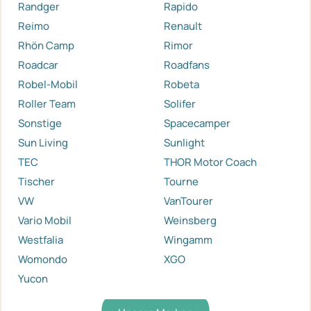
Randger
Rapido
Reimo
Renault
Rhön Camp
Rimor
Roadcar
Roadfans
Robel-Mobil
Robeta
Roller Team
Solifer
Sonstige
Spacecamper
Sun Living
Sunlight
TEC
THOR Motor Coach
Tischer
Tourne
VW
VanTourer
Vario Mobil
Weinsberg
Westfalia
Wingamm
Womondo
XGO
Yucon