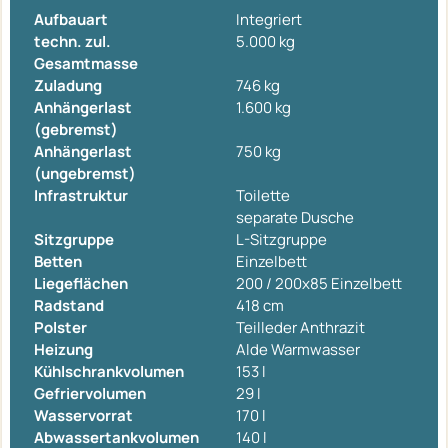
Aufbauart
Integriert
techn. zul.
5.000 kg
Gesamtmasse
Zuladung
746 kg
Anhängerlast
1.600 kg
(gebremst)
Anhängerlast
750 kg
(ungebremst)
Infrastruktur
Toilette
separate Dusche
Sitzgruppe
L-Sitzgruppe
Betten
Einzelbett
Liegeflächen
200 / 200x85 Einzelbett
Radstand
418 cm
Polster
Teilleder Anthrazit
Heizung
Alde Warmwasser
Kühlschrankvolumen
153 l
Gefriervolumen
29 l
Wasservorrat
170 l
Abwassertankvolumen
140 l