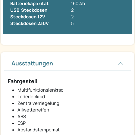
Batteriekapazität
160 Ah
USB-Steckdosen
2
Steckdosen 12V
2
Steckdosen 230V
5
Ausstattungen
Fahrgestell
Multifunktionslenkrad
Lederlenkrad
Zentralverriegelung
Allwetterreifen
ABS
ESP
Abstandstempomat