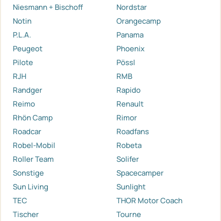
Niesmann + Bischoff
Nordstar
Notin
Orangecamp
P.L.A.
Panama
Peugeot
Phoenix
Pilote
Pössl
RJH
RMB
Randger
Rapido
Reimo
Renault
Rhön Camp
Rimor
Roadcar
Roadfans
Robel-Mobil
Robeta
Roller Team
Solifer
Sonstige
Spacecamper
Sun Living
Sunlight
TEC
THOR Motor Coach
Tischer
Tourne