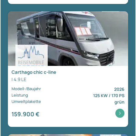
Carthago chic c-line
I 4.9 LE
Modell-/Baujahr
2026
Leistung
125 KW / 170 PS
Umweltplakette
grün
159.900 €