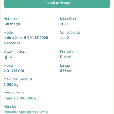
E-Mail Anfrage
Hersteller
Modelljahr
Carthago
2026
Modell
Schlafplätze
chic c-line I 5.9 XL LE 2026
2
Mercedes
Sitze mit Gurt
Kraftstoff
4
Diesel
Motor
Länge
2,0 l 415 CDI
853 cm
max. zul. Gewicht
5.000 kg
Preisbereich
mehr als 100.000 €
Händler
Reisemobile Berens GmbH