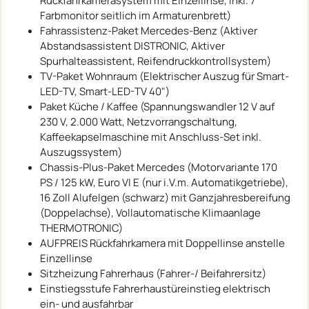
Rückfahrkamerasystem mit Einzellinse, inkl. 7"
Farbmonitor seitlich im Armaturenbrett)
Fahrassistenz-Paket Mercedes-Benz (Aktiver
Abstandsassistent DISTRONIC, Aktiver
Spurhalteassistent, Reifendruckkontrollsystem)
TV-Paket Wohnraum (Elektrischer Auszug für Smart-
LED-TV, Smart-LED-TV 40")
Paket Küche / Kaffee (Spannungswandler 12 V auf
230 V, 2.000 Watt, Netzvorrangschaltung,
Kaffeekapselmaschine mit Anschluss-Set inkl.
Auszugssystem)
Chassis-Plus-Paket Mercedes (Motorvariante 170
PS / 125 kW, Euro VI E (nur i.V.m. Automatikgetriebe),
16 Zoll Alufelgen (schwarz) mit Ganzjahresbereifung
(Doppelachse), Vollautomatische Klimaanlage
THERMOTRONIC)
AUFPREIS Rückfahrkamera mit Doppellinse anstelle
Einzellinse
Sitzheizung Fahrerhaus (Fahrer-/ Beifahrersitz)
Einstiegsstufe Fahrerhaustüreinstieg elektrisch
ein- und ausfahrbar