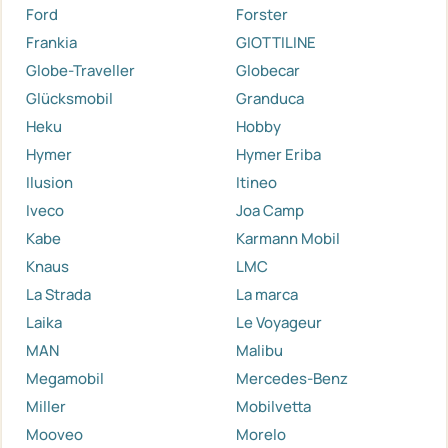
Ford
Forster
Frankia
GIOTTILINE
Globe-Traveller
Globecar
Glücksmobil
Granduca
Heku
Hobby
Hymer
Hymer Eriba
Ilusion
Itineo
Iveco
Joa Camp
Kabe
Karmann Mobil
Knaus
LMC
La Strada
La marca
Laika
Le Voyageur
MAN
Malibu
Megamobil
Mercedes-Benz
Miller
Mobilvetta
Mooveo
Morelo