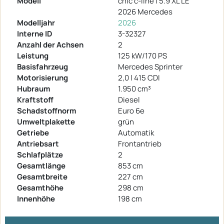
Modell
chic c-line I 5.9 XL LE
2026 Mercedes
Modelljahr
2026
Interne ID
3-32327
Anzahl der Achsen
2
Leistung
125 kW/170 PS
Basisfahrzeug
Mercedes Sprinter
Motorisierung
2,0 l 415 CDI
Hubraum
1.950 cm³
Kraftstoff
Diesel
Schadstoffnorm
Euro 6e
Umweltplakette
grün
Getriebe
Automatik
Antriebsart
Frontantrieb
Schlafplätze
2
Gesamtlänge
853 cm
Gesamtbreite
227 cm
Gesamthöhe
298 cm
Innenhöhe
198 cm