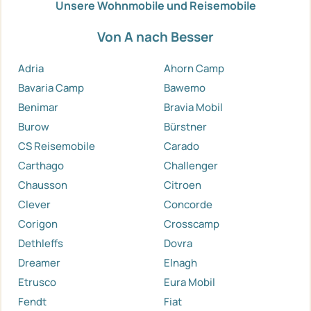
Unsere Wohnmobile und Reisemobile
Von A nach Besser
Adria
Ahorn Camp
Bavaria Camp
Bawemo
Benimar
Bravia Mobil
Burow
Bürstner
CS Reisemobile
Carado
Carthago
Challenger
Chausson
Citroen
Clever
Concorde
Corigon
Crosscamp
Dethleffs
Dovra
Dreamer
Elnagh
Etrusco
Eura Mobil
Fendt
Fiat