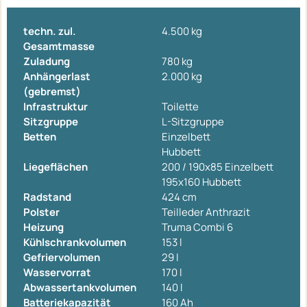
techn. zul.
4.500 kg
Gesamtmasse
Zuladung
780 kg
Anhängerlast
2.000 kg
(gebremst)
Infrastruktur
Toilette
Sitzgruppe
L-Sitzgruppe
Betten
Einzelbett
Hubbett
Liegeflächen
200 / 190x85 Einzelbett
195x160 Hubbett
Radstand
424 cm
Polster
Teilleder Anthrazit
Heizung
Truma Combi 6
Kühlschrankvolumen
153 l
Gefriervolumen
29 l
Wasservorrat
170 l
Abwassertankvolumen
140 l
Batteriekapazität
160 Ah