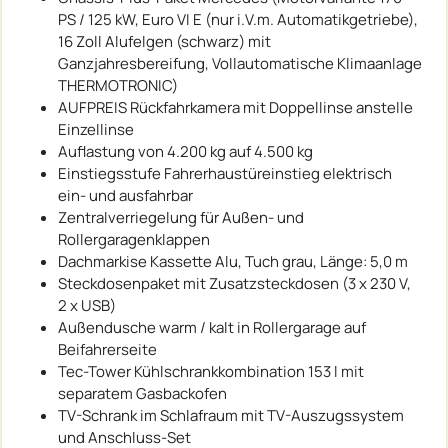
PS / 125 kW, Euro VI E (nur i.V.m. Automatikgetriebe),
16 Zoll Alufelgen (schwarz) mit
Ganzjahresbereifung, Vollautomatische Klimaanlage
THERMOTRONIC)
AUFPREIS Rückfahrkamera mit Doppellinse anstelle
Einzellinse
Auflastung von 4.200 kg auf 4.500 kg
Einstiegsstufe Fahrerhaustüreinstieg elektrisch
ein- und ausfahrbar
Zentralverriegelung für Außen- und
Rollergaragenklappen
Dachmarkise Kassette Alu, Tuch grau, Länge: 5,0 m
Steckdosenpaket mit Zusatzsteckdosen (3 x 230 V,
2 x USB)
Außendusche warm / kalt in Rollergarage auf
Beifahrerseite
Tec-Tower Kühlschrankkombination 153 l mit
separatem Gasbackofen
TV-Schrank im Schlafraum mit TV-Auszugssystem
und Anschluss-Set