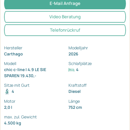
E-Mail Anfrage
Video Beratung
Telefonrückruf
Hersteller
Modelljahr
Carthago
2026
Modell
Schlafplätze
chic c-line I 4.9 LE SIE
4
SPAREN 19.430,-
Sitze mit Gurt
Kraftstoff
4
Diesel
Motor
Länge
2,0 l
752 cm
max. zul. Gewicht
4.500 kg