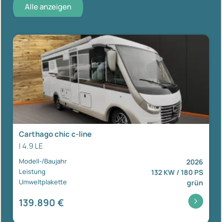
Alle anzeigen
Carthago chic c-line
I 4.9 LE
Modell-/Baujahr
2026
Leistung
132 KW / 180 PS
Umweltplakette
grün
139.890 €