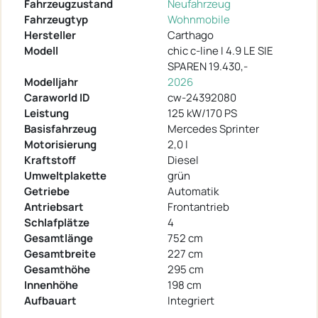
Fahrzeugzustand
Neufahrzeug
Fahrzeugtyp
Wohnmobile
Hersteller
Carthago
Modell
chic c-line I 4.9 LE SIE
SPAREN 19.430,-
Modelljahr
2026
Caraworld ID
cw-24392080
Leistung
125 kW/170 PS
Basisfahrzeug
Mercedes Sprinter
Motorisierung
2,0 l
Kraftstoff
Diesel
Umweltplakette
grün
Getriebe
Automatik
Antriebsart
Frontantrieb
Schlafplätze
4
Gesamtlänge
752 cm
Gesamtbreite
227 cm
Gesamthöhe
295 cm
Innenhöhe
198 cm
Aufbauart
Integriert