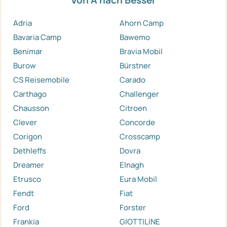
Adria
Ahorn Camp
Bavaria Camp
Bawemo
Benimar
Bravia Mobil
Burow
Bürstner
CS Reisemobile
Carado
Carthago
Challenger
Chausson
Citroen
Clever
Concorde
Corigon
Crosscamp
Dethleffs
Dovra
Dreamer
Elnagh
Etrusco
Eura Mobil
Fendt
Fiat
Ford
Forster
Frankia
GIOTTILINE