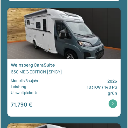
Weinsberg CaraSuite
650 MEG EDITION [SPICY]
Modell-/Baujahr
2026
Leistung
103 KW / 140 PS
Umweltplakette
grün
71.790 €