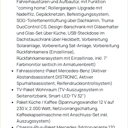
Fahrerhaustüren und Aufbautür, mit Funktion
"coming home", Rollergaragen-Upgrade mit
Nadelfilz, Gepäcknetzen, Befestigungssystem,
SOG-Toilettenentlüftung über Dachkamin, Truma
DuoControl CS, Design-Barschrank mit Gläserhalter
und Glas-Set über Küche, USB-Steckdose im
Dachstauschrank über Heckbett, Vorbereitung
Solaranlage, Vorbereitung Sat-Anlage, Vorbereitung
Rückfahrkamera (Einzellinse),
Rückfahrkamerasystem mit Einzellinse, inkl. 7"
Farbmonitor seitlich im Armaturenbrett)
Fahrassistenz-Paket Mercedes-Benz (Aktiver
Abstandsassistent DISTRONIC, Aktiver
Spurhalteassistent, Reifendruckkontrollsystem)
TV-Paket Wohnraum (TV-Auszugssystem in
Seitensitzbank, Smart-LED-TV 32")
Paket Küche / Kaffee (Spannungswandler 12 V auf
230 V, 2.000 Watt, Netzvorrangschaltung,
Kaffeekapselmaschine mit Anschluss-Set inkl.
Auszugssystem)
Chassis-Plus-Paket Mercedes (Motorvariante 170