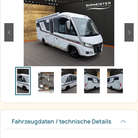
zurück
weit
Fahrzeugdaten / technische Details