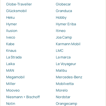
Globe-Traveller
Globecar
Glücksmobil
Granduca
Heku
Hobby
Hymer
Hymer Eriba
Ilusion
Itineo
Iveco
Joa Camp
Kabe
Karmann Mobil
Knaus
LMC
La Strada
La marca
Laika
Le Voyageur
MAN
Malibu
Megamobil
Mercedes-Benz
Miller
Mobilvetta
Mooveo
Morelo
Niesmann + Bischoff
Nordstar
Notin
Orangecamp