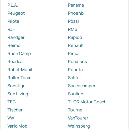
P.L.A.
Panama
Peugeot
Phoenix
Pilote
Pössl
RJH
RMB
Randger
Rapido
Reimo
Renault
Rhön Camp
Rimor
Roadcar
Roadfans
Robel-Mobil
Robeta
Roller Team
Solifer
Sonstige
Spacecamper
Sun Living
Sunlight
TEC
THOR Motor Coach
Tischer
Tourne
VW
VanTourer
Vario Mobil
Weinsberg