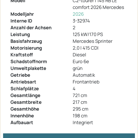
Modell
C2-tourer I 145 RB LE
comfort 2026 Mercedes
Modelljahr
2026
Interne ID
3-32974
Anzahl der Achsen
2
Leistung
125 kW/170 PS
Basisfahrzeug
Mercedes Sprinter
Motorisierung
2,0 l 415 CDI
Kraftstoff
Diesel
Schadstoffnorm
Euro 6e
Umweltplakette
grün
Getriebe
Automatik
Antriebsart
Frontantrieb
Schlafplätze
4
Gesamtlänge
721 cm
Gesamtbreite
217 cm
Gesamthöhe
295 cm
Innenhöhe
198 cm
Aufbauart
Integriert