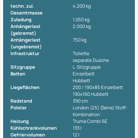
techn. zul.
4.200 kg
Gesamtmasse
Zuladung
1.050 kg
Anhängerlast
2.000 kg
(gebremst)
Anhängerlast
750 kg
(ungebremst)
Infrastruktur
Toilette
separate Dusche
Sitzgruppe
L-Sitzgruppe
Betten
Einzelbett
Hubbett
Liegeflächen
200 / 190x85 Einzelbett
190x160 Hubbett
Radstand
390 cm
Polster
London (25) (Serie) Stoff-
Kombination
Heizung
Truma Combi 6E
Kühlschrankvolumen
133 l
Gefriervolumen
12 l