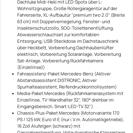
Dachluke Midi-Heki mit LED-Spots über L-
Wohnsitzgruppe, Große Rollergaragentür auf der
Fahrerseite, XL-Aufbautür "premium two 2.0" (Breite
63 cm) mit Doppelverriegelung, Fenster- und
Insektenschutzrollo, SOG-Toilettenentlüftung,
Abwasserschlauchset zur komfortablen
Entsorgung, USB-Steckdose im Dachstauschrank
über Heckbett, Vorbereitung Dachhaubenlüfter
elektrisch, Vorbereitung Solaranlage, Vorbereitung
Sat-Anlage, Vorbereitung Rückfahrkamera
(Einzellinse))
Fahrassistenz-Paket Mercedes-Benz (Aktiver
Abstandsassistent DISTRONIC, Aktiver
Spurhalteassistent, Reifendruckkontrollsystem)
Media-Paket Mercedes (Rückfahrkamerasystem mit
Einzellinse, TV-Wandhalter 32", 180° drehbar im
Eingangsbereich, Smart-LED-TV 32")
Chassis-Plus-Paket Mercedes (Motorvariante 170
PS / 125 kW, Euro VI E (nur i.V.m. Automatikgetriebe),
16 Zoll Alufelgen (schwarz) mit
Ganzjahresbereifung, Vollautomatische Klimaanlage