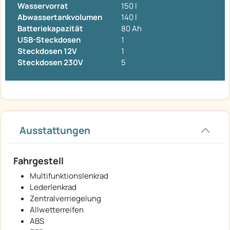
Wasservorrat
150 l
Abwassertankvolumen
140 l
Batteriekapazität
80 Ah
USB-Steckdosen
1
Steckdosen 12V
1
Steckdosen 230V
5
Ausstattungen
Fahrgestell
Multifunktionslenkrad
Lederlenkrad
Zentralverriegelung
Allwetterreifen
ABS