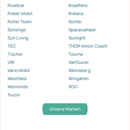
Roadcar
Roadfans
Robel-Mobil
Robeta
Roller Team
Solifer
Sonstige
Spacecamper
Sun Living
Sunlight
TEC
THOR Motor Coach
Tischer
Tourne
VW
VanTourer
Vario Mobil
Weinsberg
Westfalia
Wingamm
Womondo
XGO
Yucon
Unsere Marken