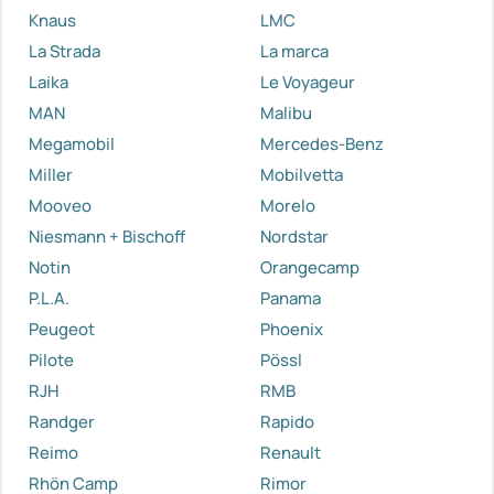
Knaus
LMC
La Strada
La marca
Laika
Le Voyageur
MAN
Malibu
Megamobil
Mercedes-Benz
Miller
Mobilvetta
Mooveo
Morelo
Niesmann + Bischoff
Nordstar
Notin
Orangecamp
P.L.A.
Panama
Peugeot
Phoenix
Pilote
Pössl
RJH
RMB
Randger
Rapido
Reimo
Renault
Rhön Camp
Rimor