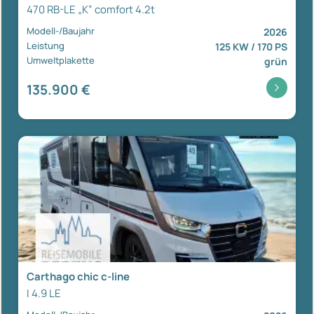
470 RB-LE „K“ comfort 4.2t
Modell-/Baujahr
2026
Leistung
125 KW / 170 PS
Umweltplakette
grün
135.900 €
Carthago chic c-line
I 4.9 LE