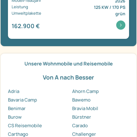
Modell-/Baujahr
2026
Leistung
125 KW / 170 PS
Umweltplakette
grün
162.900 €
Unsere Wohnmobile und Reisemobile
Von A nach Besser
Adria
Ahorn Camp
Bavaria Camp
Bawemo
Benimar
Bravia Mobil
Burow
Bürstner
CS Reisemobile
Carado
Carthago
Challenger