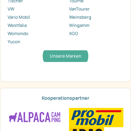
Tischer
Tourne
VW
VanTourer
Vario Mobil
Weinsberg
Westfalia
Wingamm
Womondo
XGO
Yucon
Unsere Marken
Kooperationspartner