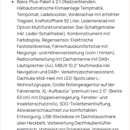
Basis-Plus-Paket 4.2 t (Radzierblenden,
Halbautomatische Klimaanlage Tempmatik,
Tempomat, Ladebooster, Vorderachse mit erhöhter
Traglast, Kraftstofftank 92 Liter, Lederlenkrad mit
Option Multifunktionstasten (bei Schaltgetriebe
inkl. Leder-Schalthebel), Kombiinstrument mit
Farbdisplay, Regensensor, Elektrische
Feststellbremse, Fahrerhauskomfortsitze mit
Neigungs- und Höhenverstellung (vorn / hinten),
Radiovorbereitung mit Dachantenne mit DAB+,
Lautsprecher (4x), MBUX 10,2" Multimedia inkl.
Navigation und DAB+, Verkehrszeichenassistent,
Dachluke Midi-Heki mit LED-Spots über L-
Wohnsitzgruppe, Große Rollergaragentür auf der
Fahrerseite, XL-Aufbautür "premium two 2.0" (Breite
63 cm) mit Doppelverriegelung, Fenster- und
Insektenschutzrollo, SOG-Toilettenentlüftung,
Abwasserschlauchset zur komfortablen
Entsorgung, USB-Steckdose im Dachstauschrank
über Heckbett, Vorbereitung Dachhaubenlüfter
elektrisch, Vorbereitung Solaranlage, Vorbereitung