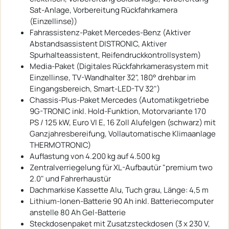
Sat-Anlage, Vorbereitung Rückfahrkamera
(Einzellinse))
Fahrassistenz-Paket Mercedes-Benz (Aktiver
Abstandsassistent DISTRONIC, Aktiver
Spurhalteassistent, Reifendruckkontrollsystem)
Media-Paket (Digitales Rückfahrkamerasystem mit
Einzellinse, TV-Wandhalter 32", 180° drehbar im
Eingangsbereich, Smart-LED-TV 32")
Chassis-Plus-Paket Mercedes (Automatikgetriebe
9G-TRONIC inkl. Hold-Funktion, Motorvariante 170
PS / 125 kW, Euro VI E, 16 Zoll Alufelgen (schwarz) mit
Ganzjahresbereifung, Vollautomatische Klimaanlage
THERMOTRONIC)
Auflastung von 4.200 kg auf 4.500 kg
Zentralverriegelung für XL-Aufbautür "premium two
2.0" und Fahrerhaustür
Dachmarkise Kassette Alu, Tuch grau, Länge: 4,5 m
Lithium-Ionen-Batterie 90 Ah inkl. Batteriecomputer
anstelle 80 Ah Gel-Batterie
Steckdosenpaket mit Zusatzsteckdosen (3 x 230 V,