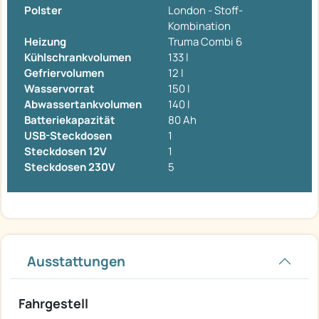
Polster
London - Stoff-
Kombination
Heizung
Truma Combi 6
Kühlschrankvolumen
133 l
Gefriervolumen
12 l
Wasservorrat
150 l
Abwassertankvolumen
140 l
Batteriekapazität
80 Ah
USB-Steckdosen
1
Steckdosen 12V
1
Steckdosen 230V
5
Ausstattungen
Fahrgestell