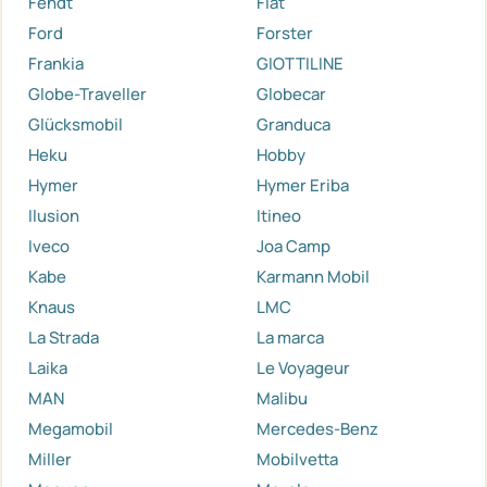
Fendt
Fiat
Ford
Forster
Frankia
GIOTTILINE
Globe-Traveller
Globecar
Glücksmobil
Granduca
Heku
Hobby
Hymer
Hymer Eriba
Ilusion
Itineo
Iveco
Joa Camp
Kabe
Karmann Mobil
Knaus
LMC
La Strada
La marca
Laika
Le Voyageur
MAN
Malibu
Megamobil
Mercedes-Benz
Miller
Mobilvetta