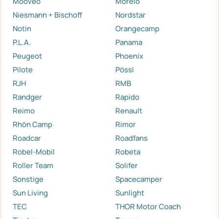
Mooveo
Morelo
Niesmann + Bischoff
Nordstar
Notin
Orangecamp
P.L.A.
Panama
Peugeot
Phoenix
Pilote
Pössl
RJH
RMB
Randger
Rapido
Reimo
Renault
Rhön Camp
Rimor
Roadcar
Roadfans
Robel-Mobil
Robeta
Roller Team
Solifer
Sonstige
Spacecamper
Sun Living
Sunlight
TEC
THOR Motor Coach