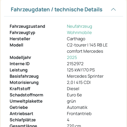
Fahrzeugdaten / technische Details
Fahrzeugzustand
Neufahrzeug
Fahrzeugtyp
Wohnmobile
Hersteller
Carthago
Modell
C2-tourer I 145 RB LE
comfort Mercedes
Modelljahr
2025
Interne ID
2152972
Leistung
125 kW/170 PS
Basisfahrzeug
Mercedes Sprinter
Motorisierung
2,0 l 415 CDI
Kraftstoff
Diesel
Schadstoffnorm
Euro 6e
Umweltplakette
grün
Getriebe
Automatik
Antriebsart
Frontantrieb
Schlafplätze
4
Gesamtlänge
720 cm