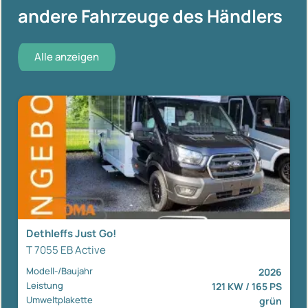
andere Fahrzeuge des Händlers
Alle anzeigen
Dethleffs Just Go!
T 7055 EB Active
Modell-/Baujahr
2026
Leistung
121 KW / 165 PS
Umweltplakette
grün