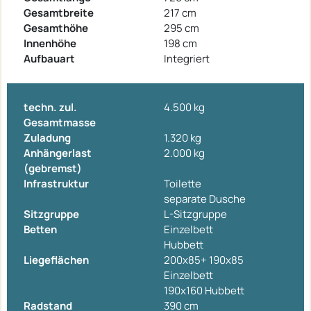
Gesamtbreite
217 cm
Gesamthöhe
295 cm
Innenhöhe
198 cm
Aufbauart
Integriert
techn. zul.
4.500 kg
Gesamtmasse
Zuladung
1.320 kg
Anhängerlast
2.000 kg
(gebremst)
Infrastruktur
Toilette
separate Dusche
Sitzgruppe
L-Sitzgruppe
Betten
Einzelbett
Hubbett
Liegeflächen
200x85+ 190x85
Einzelbett
190x160 Hubbett
Radstand
390 cm