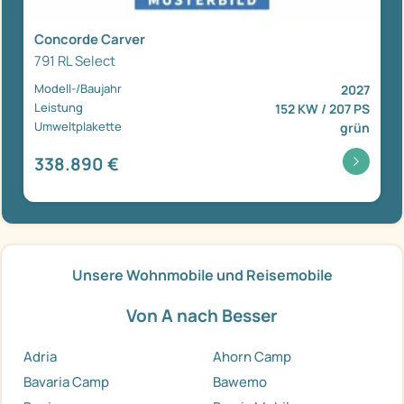
Concorde Carver
791 RL Select
Modell-/Baujahr
2027
Leistung
152 KW / 207 PS
Umweltplakette
grün
338.890 €
Unsere Wohnmobile und Reisemobile
Von A nach Besser
Adria
Ahorn Camp
Bavaria Camp
Bawemo