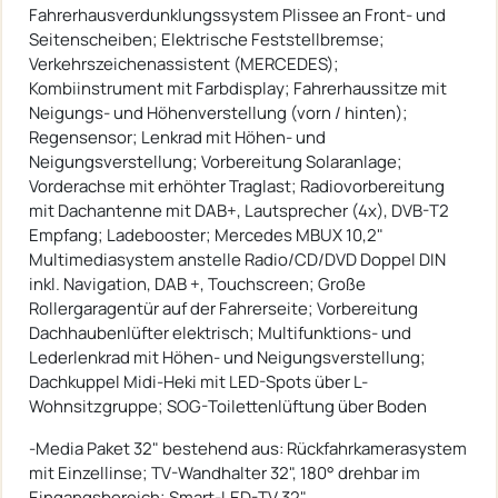
Fahrerhausverdunklungssystem Plissee an Front- und
Seitenscheiben; Elektrische Feststellbremse;
Verkehrszeichenassistent (MERCEDES);
Kombiinstrument mit Farbdisplay; Fahrerhaussitze mit
Neigungs- und Höhenverstellung (vorn / hinten);
Regensensor; Lenkrad mit Höhen- und
Neigungsverstellung; Vorbereitung Solaranlage;
Vorderachse mit erhöhter Traglast; Radiovorbereitung
mit Dachantenne mit DAB+, Lautsprecher (4x), DVB-T2
Empfang; Ladebooster; Mercedes MBUX 10,2"
Multimediasystem anstelle Radio/CD/DVD Doppel DIN
inkl. Navigation, DAB +, Touchscreen; Große
Rollergaragentür auf der Fahrerseite; Vorbereitung
Dachhaubenlüfter elektrisch; Multifunktions- und
Lederlenkrad mit Höhen- und Neigungsverstellung;
Dachkuppel Midi-Heki mit LED-Spots über L-
Wohnsitzgruppe; SOG-Toilettenlüftung über Boden
-Media Paket 32" bestehend aus: Rückfahrkamerasystem
mit Einzellinse; TV-Wandhalter 32", 180° drehbar im
Eingangsbereich; Smart-LED-TV 32"