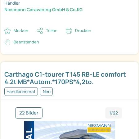
Händler
Niesmann Caravaning GmbH & Co.KG
Merken
Teilen
Drucken
Beanstanden
Carthago C1-tourer T 145 RB-LE comfort
4.2t MB*Autom.*170PS*4,2to.
Händlerinserat
Neu
22 Bilder
1/22