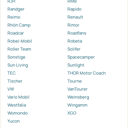
RJH
RMB
Randger
Rapido
Reimo
Renault
Rhön Camp
Rimor
Roadcar
Roadfans
Robel-Mobil
Robeta
Roller Team
Solifer
Sonstige
Spacecamper
Sun Living
Sunlight
TEC
THOR Motor Coach
Tischer
Tourne
VW
VanTourer
Vario Mobil
Weinsberg
Westfalia
Wingamm
Womondo
XGO
Yucon