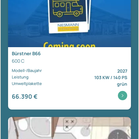
Bürstner B66
600 C
Modell-/Baujahr
2027
Leistung
103 KW / 140 PS
Umweltplakette
grün
66.390 €