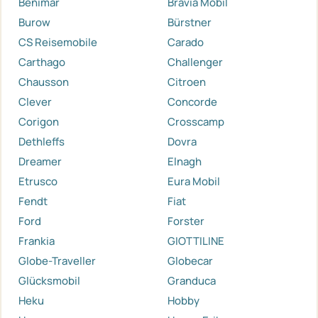
Benimar
Bravia Mobil
Burow
Bürstner
CS Reisemobile
Carado
Carthago
Challenger
Chausson
Citroen
Clever
Concorde
Corigon
Crosscamp
Dethleffs
Dovra
Dreamer
Elnagh
Etrusco
Eura Mobil
Fendt
Fiat
Ford
Forster
Frankia
GIOTTILINE
Globe-Traveller
Globecar
Glücksmobil
Granduca
Heku
Hobby