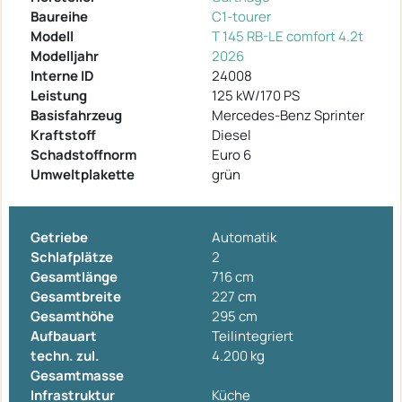
Baureihe
C1-tourer
Modell
T 145 RB-LE comfort 4.2t
Modelljahr
2026
Interne ID
24008
Leistung
125 kW/170 PS
Basisfahrzeug
Mercedes-Benz Sprinter
Kraftstoff
Diesel
Schadstoffnorm
Euro 6
Umweltplakette
grün
Getriebe
Automatik
Schlafplätze
2
Gesamtlänge
716 cm
Gesamtbreite
227 cm
Gesamthöhe
295 cm
Aufbauart
Teilintegriert
techn. zul.
4.200 kg
Gesamtmasse
Infrastruktur
Küche