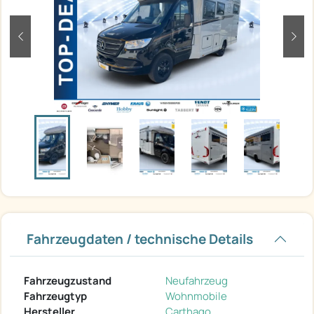
zurück
weit
Fahrzeugdaten / technische Details
Fahrzeugzustand
Neufahrzeug
Fahrzeugtyp
Wohnmobile
Hersteller
Carthago