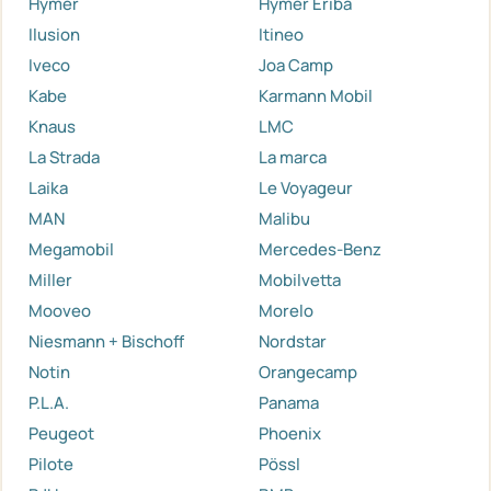
Hymer
Hymer Eriba
Ilusion
Itineo
Iveco
Joa Camp
Kabe
Karmann Mobil
Knaus
LMC
La Strada
La marca
Laika
Le Voyageur
MAN
Malibu
Megamobil
Mercedes-Benz
Miller
Mobilvetta
Mooveo
Morelo
Niesmann + Bischoff
Nordstar
Notin
Orangecamp
P.L.A.
Panama
Peugeot
Phoenix
Pilote
Pössl