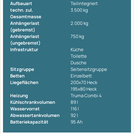
Aufbauart
Teilintegriert
techn. zul.
3.500 kg
Gesamtmasse
Anhängerlast
2.000 kg
(gebremst)
Anhängerlast
750 kg
(ungebremst)
Infrastruktur
Küche
Toilette
Dusche
Sitzgruppe
Seitensitzgruppe
Betten
Einzelbett
Liegeflächen
200x70 Heck
195x80 Heck
Heizung
Truma Combi 4
Kühlschrankvolumen
89 l
Wasservorrat
116 l
Abwassertankvolumen
92 l
Batteriekapazität
95 Ah