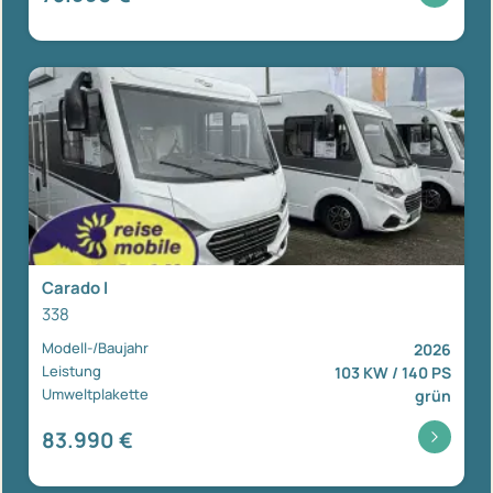
Carado I
338
Modell-/Baujahr
2026
Leistung
103 KW / 140 PS
Umweltplakette
grün
83.990 €