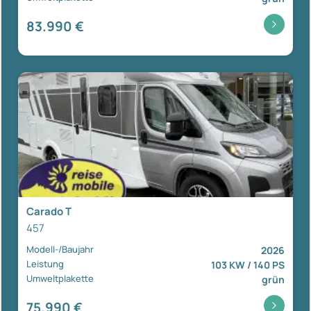
83.990 €
Carado T
457
Modell-/Baujahr
2026
Leistung
103 KW / 140 PS
Umweltplakette
grün
75.990 €