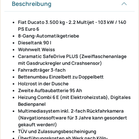
Beschreibung
Fiat Ducato 3.500 kg - 2.2 Multijet - 103 kW / 140
PS Euro 6
8-Gang-Automatikgetriebe
Dieseltank 90 l
Wohnwelt Weiss
Caramatic SafeDrive PLUS (Zweiflaschenanlage
mit Gasdruckregler und Crashsensor)
Fahrradträger 3-fach
Bettenumbau Einzelbett zu Doppelbett
Holzrost in der Dusche
Zweite Aufbaubatterie 95 Ah
Heizung Combi 6 E (mit Elektroheizstab), Digitales
Bedienpanel
Multimediasystem inkl. 2-fach Rückfahrkamera
(Navgationssoftware für 3 Jahre kann gesondert
gekauft werden!)
TÜV und Zulassungsbescheinigung
Überführungskosten ab Werk nach Köln-