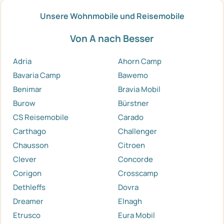
Unsere Wohnmobile und Reisemobile
Von A nach Besser
Adria
Ahorn Camp
Bavaria Camp
Bawemo
Benimar
Bravia Mobil
Burow
Bürstner
CS Reisemobile
Carado
Carthago
Challenger
Chausson
Citroen
Clever
Concorde
Corigon
Crosscamp
Dethleffs
Dovra
Dreamer
Elnagh
Etrusco
Eura Mobil