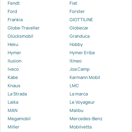
Fendt
Fiat
Ford
Forster
Frankia
GIOTTILINE
Globe-Traveller
Globecar
Glücksmobil
Granduca
Heku
Hobby
Hymer
Hymer Eriba
Ilusion
Itineo
Iveco
Joa Camp
Kabe
Karmann Mobil
Knaus
LMC
La Strada
La marca
Laika
Le Voyageur
MAN
Malibu
Megamobil
Mercedes-Benz
Miller
Mobilvetta