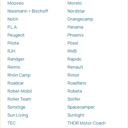
Mooveo
Morelo
Niesmann + Bischoff
Nordstar
Notin
Orangecamp
P.L.A.
Panama
Peugeot
Phoenix
Pilote
Pössl
RJH
RMB
Randger
Rapido
Reimo
Renault
Rhön Camp
Rimor
Roadcar
Roadfans
Robel-Mobil
Robeta
Roller Team
Solifer
Sonstige
Spacecamper
Sun Living
Sunlight
TEC
THOR Motor Coach