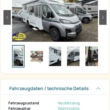
zurück
weit
Fahrzeugdaten / technische Details
Fahrzeugzustand
Neufahrzeug
Fahrzeugtyp
Wohnmobile