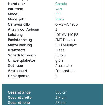
Hersteller
Carado
Baureihe
VAN
Modell
337
Modelljahr
2026
Caraworld ID
cw-27454925
Anzahl der Achsen
2
Leistung
103 kW/140 PS
Basisfahrzeug
FIAT Ducato
Motorisierung
2,2 l Mulltijet
Kraftstoff
Diesel
Schadstoffnorm
Euro 6
Umweltplakette
grün
Getriebe
Automatik
Antriebsart
Frontantrieb
Schlafplätze
2
Gesamtlänge
665 cm
Gesamtbreite
214 cm
Gesamthöhe
271 cm