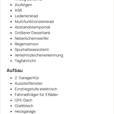
Alufelgen
ASR
Lederlenkrad
Multifunktionslenkrad
Abstandstempomat
Größerer Dieseltank
Nebelscheinwerfer
Regensensor
Spurhalteassistent
Verkehrszeichenerkennung
Tagfahrlicht
Aufbau
2. Garagentür
Ausstellfenster
Einstiegstufe elektrisch
Fahrradträger für 3 Räder
GFK-Dach
Glattblech
Heckgarage