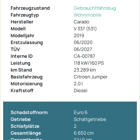
Fahrzeugzustand
Gebrauchtfahrzeug
Fahrzeugtyp
Wohnmobile
Hersteller
Carado
Modell
V 337 (531)
Modelljahr
2019
Erstzulassung
06/2020
TÜV
06/2027
Interne ID
CA-00787
Leistung
118 kW/160 PS
km Stand
23.289 km
Basisfahrzeug
Citroen Jumper
Motorisierung
2,0 l
Kraftstoff
Diesel
Schadstoffnorm
Euro 6
Getriebe
Schaltgetriebe
Schlafplätze
2
Gesamtlänge
6.650 cm
Gesamtbreite
2.140 cm