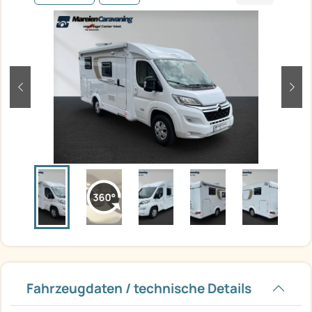
zurück
weit
Fahrzeugdaten / technische Details