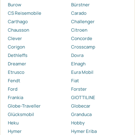
Burow
Bürstner
CS Reisemobile
Carado
Carthago
Challenger
Chausson
Citroen
Clever
Concorde
Corigon
Crosscamp
Dethleffs
Dovra
Dreamer
Elnagh
Etrusco
Eura Mobil
Fendt
Fiat
Ford
Forster
Frankia
GIOTTILINE
Globe-Traveller
Globecar
Glücksmobil
Granduca
Heku
Hobby
Hymer
Hymer Eriba