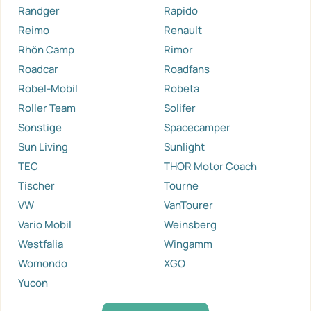
Randger
Rapido
Reimo
Renault
Rhön Camp
Rimor
Roadcar
Roadfans
Robel-Mobil
Robeta
Roller Team
Solifer
Sonstige
Spacecamper
Sun Living
Sunlight
TEC
THOR Motor Coach
Tischer
Tourne
VW
VanTourer
Vario Mobil
Weinsberg
Westfalia
Wingamm
Womondo
XGO
Yucon