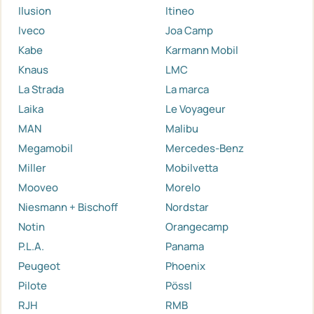
Ilusion
Itineo
Iveco
Joa Camp
Kabe
Karmann Mobil
Knaus
LMC
La Strada
La marca
Laika
Le Voyageur
MAN
Malibu
Megamobil
Mercedes-Benz
Miller
Mobilvetta
Mooveo
Morelo
Niesmann + Bischoff
Nordstar
Notin
Orangecamp
P.L.A.
Panama
Peugeot
Phoenix
Pilote
Pössl
RJH
RMB