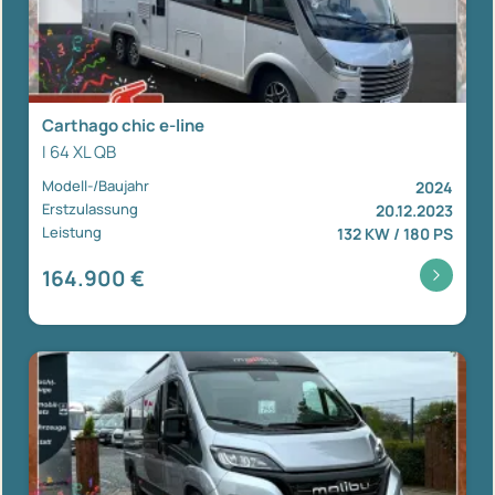
Carthago chic e-line
I 64 XL QB
Modell-/Baujahr
2024
Erstzulassung
20.12.2023
Leistung
132 KW / 180 PS
164.900 €