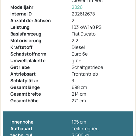
Clever Lift Bett
Modelljahr
2026
Interne ID
202612678
Anzahl der Achsen
2
Leistung
103 kW/140 PS
Basisfahrzeug
Fiat Ducato
Motorisierung
2.2
Kraftstoff
Diesel
Schadstoffnorm
Euro 6e
Umweltplakette
grün
Getriebe
Schaltgetriebe
Antriebsart
Frontantrieb
Schlafplätze
3
Gesamtlänge
698 cm
Gesamtbreite
214 cm
Gesamthöhe
271 cm
Innenhöhe
195 cm
Aufbauart
Teilintegriert
techn. zul.
3.500 kg