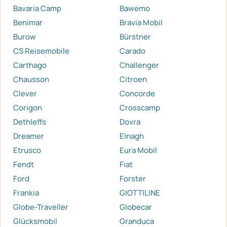
Bavaria Camp
Bawemo
Benimar
Bravia Mobil
Burow
Bürstner
CS Reisemobile
Carado
Carthago
Challenger
Chausson
Citroen
Clever
Concorde
Corigon
Crosscamp
Dethleffs
Dovra
Dreamer
Elnagh
Etrusco
Eura Mobil
Fendt
Fiat
Ford
Forster
Frankia
GIOTTILINE
Globe-Traveller
Globecar
Glücksmobil
Granduca