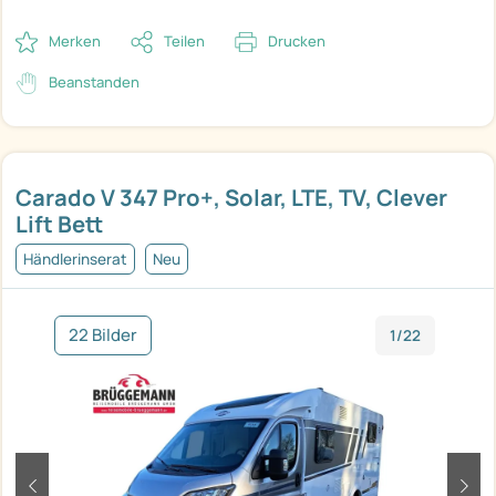
Merken
Teilen
Drucken
Beanstanden
Carado V 347 Pro+, Solar, LTE, TV, Clever
Lift Bett
Händlerinserat
Neu
22 Bilder
1/22
zurück
weit