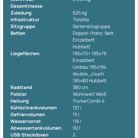
Gesamtmasse
Zuladung
625 kg
Infrastruktur
Toilette
Sitzgruppe
Seitensitzgruppe
Betten
Doppel-/franz. Bett
Einzelbett
Hubbett
Liegeflächen
195x70+ 195x76
Einzelbett
Umbau 195x194
double_couch
185x80 Hubbett
Radstand
380 cm
Polster
Wohnwelt Weiß
Heizung
Truma Combi 4
Kühlschrankvolumen
137 l
Gefriervolumen
15 l
Wasservorrat
116 l
Abwassertankvolumen
92 l
USB-Steckdosen
2