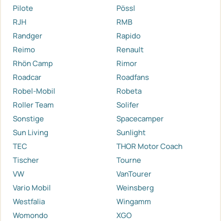
Pilote
Pössl
RJH
RMB
Randger
Rapido
Reimo
Renault
Rhön Camp
Rimor
Roadcar
Roadfans
Robel-Mobil
Robeta
Roller Team
Solifer
Sonstige
Spacecamper
Sun Living
Sunlight
TEC
THOR Motor Coach
Tischer
Tourne
VW
VanTourer
Vario Mobil
Weinsberg
Westfalia
Wingamm
Womondo
XGO