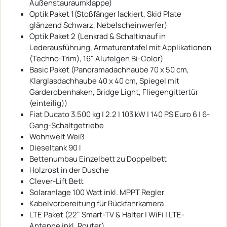
Außenstauraumklappe)
Optik Paket 1(Stoßfänger lackiert, Skid Plate
glänzend Schwarz, Nebelscheinwerfer)
Optik Paket 2 (Lenkrad & Schaltknauf in
Lederausführung, Armaturentafel mit Applikationen
(Techno-Trim), 16" Alufelgen Bi-Color)
Basic Paket (Panoramadachhaube 70 x 50 cm,
Klarglasdachhaube 40 x 40 cm, Spiegel mit
Garderobenhaken, Bridge Light, Fliegengittertür
(einteilig))
Fiat Ducato 3.500 kg | 2.2 | 103 kW | 140 PS Euro 6 | 6-
Gang-Schaltgetriebe
Wohnwelt Weiß
Dieseltank 90 l
Bettenumbau Einzelbett zu Doppelbett
Holzrost in der Dusche
Clever-Lift Bett
Solaranlage 100 Watt inkl. MPPT Regler
Kabelvorbereitung für Rückfahrkamera
LTE Paket (22" Smart-TV & Halter | WiFi | LTE-
Antenne inkl. Router)