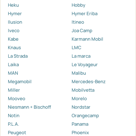
Heku
Hobby
Hymer
Hymer Eriba
Ilusion
Itineo
Iveco
Joa Camp
Kabe
Karmann Mobil
Knaus
LMC
La Strada
La marca
Laika
Le Voyageur
MAN
Malibu
Megamobil
Mercedes-Benz
Miller
Mobilvetta
Mooveo
Morelo
Niesmann + Bischoff
Nordstar
Notin
Orangecamp
P.L.A.
Panama
Peugeot
Phoenix