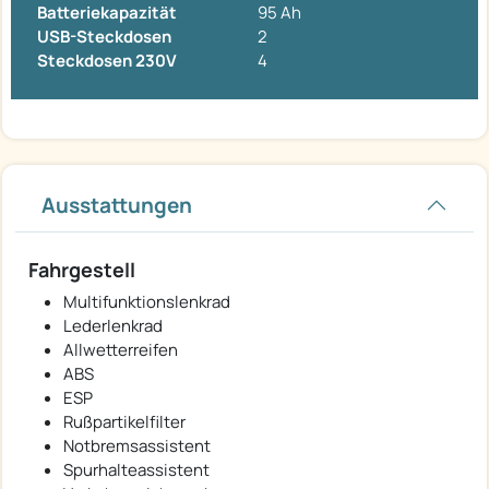
Batteriekapazität
95 Ah
USB-Steckdosen
2
Steckdosen 230V
4
Ausstattungen
Fahrgestell
Multifunktionslenkrad
Lederlenkrad
Allwetterreifen
ABS
ESP
Rußpartikelfilter
Notbremsassistent
Spurhalteassistent