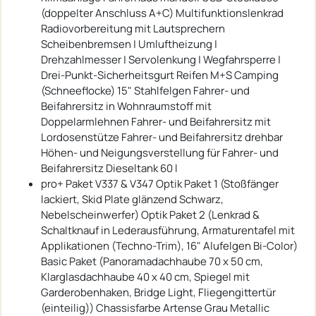
(doppelter Anschluss A+C) Multifunktionslenkrad
Radiovorbereitung mit Lautsprechern
Scheibenbremsen | Umluftheizung |
Drehzahlmesser | Servolenkung | Wegfahrsperre |
Drei-Punkt-Sicherheitsgurt Reifen M+S Camping
(Schneeflocke) 15" Stahlfelgen Fahrer- und
Beifahrersitz in Wohnraumstoff mit
Doppelarmlehnen Fahrer- und Beifahrersitz mit
Lordosenstütze Fahrer- und Beifahrersitz drehbar
Höhen- und Neigungsverstellung für Fahrer- und
Beifahrersitz Dieseltank 60 l
pro+ Paket V337 & V347 Optik Paket 1 (Stoßfänger
lackiert, Skid Plate glänzend Schwarz,
Nebelscheinwerfer) Optik Paket 2 (Lenkrad &
Schaltknauf in Lederausführung, Armaturentafel mit
Applikationen (Techno-Trim), 16" Alufelgen Bi-Color)
Basic Paket (Panoramadachhaube 70 x 50 cm,
Klarglasdachhaube 40 x 40 cm, Spiegel mit
Garderobenhaken, Bridge Light, Fliegengittertür
(einteilig)) Chassisfarbe Artense Grau Metallic