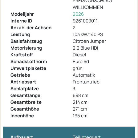
PREISVORSCHLAG
WILLKOMMEN
Modelljahr
2026
Interne ID
9261009011
Anzahl der Achsen
2
Leistung
103 kW/140 PS
Basisfahrzeug
Citroen Jumper
Motorisierung
2.2 Blue HDi
Kraftstoff
Diesel
Schadstoffnorm
Euro 6d
Umweltplakette
grün
Getriebe
Automatik
Antriebsart
Frontantrieb
Schlafplätze
3
Gesamtlänge
698 cm
Gesamtbreite
214 cm
Gesamthöhe
271 cm
Innenhöhe
195 cm
Aufbauart
Teilintegriert