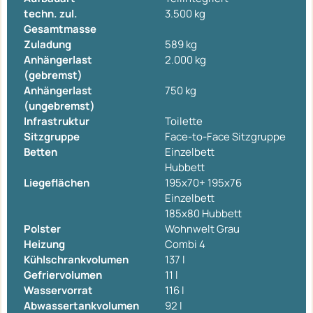
techn. zul.
3.500 kg
Gesamtmasse
Zuladung
589 kg
Anhängerlast
2.000 kg
(gebremst)
Anhängerlast
750 kg
(ungebremst)
Infrastruktur
Toilette
Sitzgruppe
Face-to-Face Sitzgruppe
Betten
Einzelbett
Hubbett
Liegeflächen
195x70+ 195x76
Einzelbett
185x80 Hubbett
Polster
Wohnwelt Grau
Heizung
Combi 4
Kühlschrankvolumen
137 l
Gefriervolumen
11 l
Wasservorrat
116 l
Abwassertankvolumen
92 l