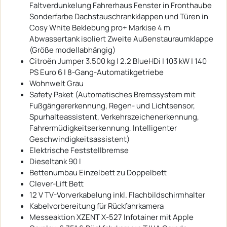
Faltverdunkelung Fahrerhaus Fenster in Fronthaube
Sonderfarbe Dachstauschrankklappen und Türen in
Cosy White Beklebung pro+ Markise 4 m
Abwassertank isoliert Zweite Außenstauraumklappe
(Größe modellabhängig)
Citroën Jumper 3.500 kg | 2.2 BlueHDi | 103 kW | 140
PS Euro 6 | 8-Gang-Automatikgetriebe
Wohnwelt Grau
Safety Paket (Automatisches Bremssystem mit
Fußgängererkennung, Regen- und Lichtsensor,
Spurhalteassistent, Verkehrszeichenerkennung,
Fahrermüdigkeitserkennung, Intelligenter
Geschwindigkeitsassistent)
Elektrische Feststellbremse
Dieseltank 90 l
Bettenumbau Einzelbett zu Doppelbett
Clever-Lift Bett
12 V TV-Vorverkabelung inkl. Flachbildschirmhalter
Kabelvorbereitung für Rückfahrkamera
Messeaktion XZENT X-527 Infotainer mit Apple