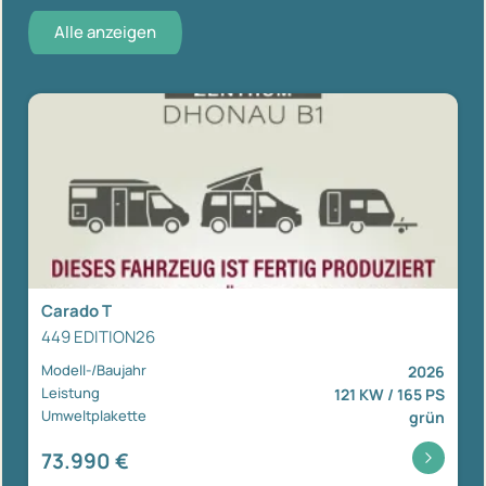
Alle anzeigen
Carado T
449 EDITION26
Modell-/Baujahr
2026
Leistung
121 KW / 165 PS
Umweltplakette
grün
73.990 €