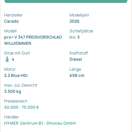
Hersteller
Modelljahr
Carado
2026
Modell
Schlafplätze
pro+ V 347 PREISVORSCHLAG
3
WILLKOMMEN
Sitze mit Gurt
Kraftstoff
4
Diesel
Motor
Länge
2.2 Blue HDi
698 cm
max. zul. Gewicht
3.500 kg
Preisbereich
50.000 - 75.000 €
Händler
HYMER-Zentrum B1 - Dhonau GmbH