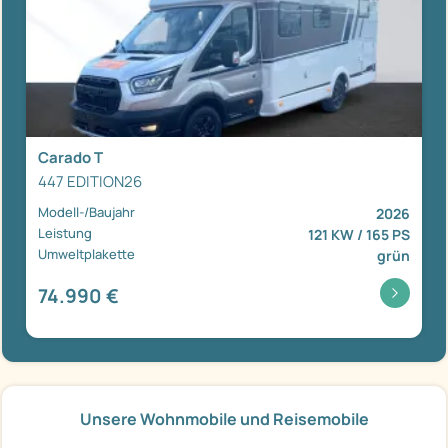
Carado T
447 EDITION26
Modell-/Baujahr
2026
Leistung
121 KW / 165 PS
Umweltplakette
grün
74.990 €
Unsere Wohnmobile und Reisemobile