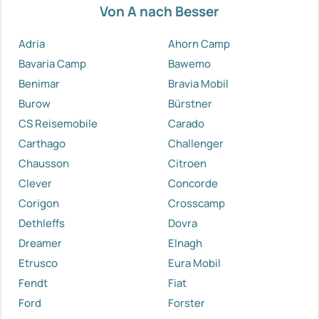
Von A nach Besser
Adria
Ahorn Camp
Bavaria Camp
Bawemo
Benimar
Bravia Mobil
Burow
Bürstner
CS Reisemobile
Carado
Carthago
Challenger
Chausson
Citroen
Clever
Concorde
Corigon
Crosscamp
Dethleffs
Dovra
Dreamer
Elnagh
Etrusco
Eura Mobil
Fendt
Fiat
Ford
Forster