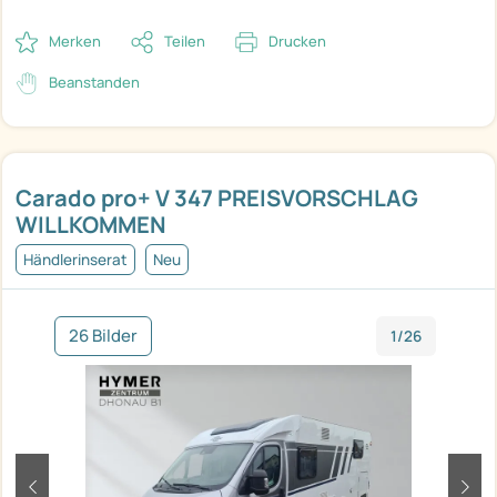
Merken
Teilen
Drucken
Beanstanden
Carado pro+ V 347 PREISVORSCHLAG
WILLKOMMEN
Händlerinserat
Neu
26 Bilder
1/26
zurück
weit