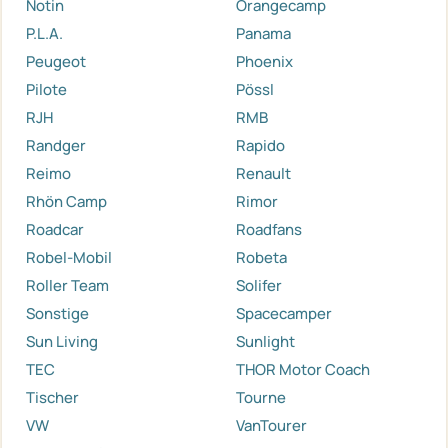
Notin
Orangecamp
P.L.A.
Panama
Peugeot
Phoenix
Pilote
Pössl
RJH
RMB
Randger
Rapido
Reimo
Renault
Rhön Camp
Rimor
Roadcar
Roadfans
Robel-Mobil
Robeta
Roller Team
Solifer
Sonstige
Spacecamper
Sun Living
Sunlight
TEC
THOR Motor Coach
Tischer
Tourne
VW
VanTourer