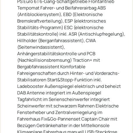
PS Euro 6 | 6-Gang-Schaltgetriebe Frontantrieb
Tempomat Fahrer- und Beifahrerairbag ABS
(Antiblockiersystem), EBD (Elektronische
Bremskraftverteilung), ESP (elektronisches
Stabilitäts-Programm) ESC (elektronische
Stabilitätskontrolle) inkl. ASR (Antischlupfregelung),
Hillholder (Berganfahrassistent), CWA
(Seitenwindassistent),
Anhängerstabilitätskontrolle und PCB
(Nachkollisionsbremsung) Traction+ mit
Bergabfahrassistent Komfortable
Fahreigenschaften durch Hinter- und Vorderachs-
Stabilisatoren Start&Stopp-Funktion inkl.
Ladebooster Außenspiegel elektrisch und beheizt
DAB Antenne integriert im Außenspiegel
Tagfahrlicht im Serienscheinwerfer integriert
Scheinwerfer mit schwarzem Rahmen Elektrische
Fensterheber und Zentralverriegelung im
Fahrerhaus Fix&Go-Pannenset Captain Chair mit
Bezügen Getränkehalter in der Mittelkonsole
Klimaanlage Fahrerhaus manuell USB-Steckdose