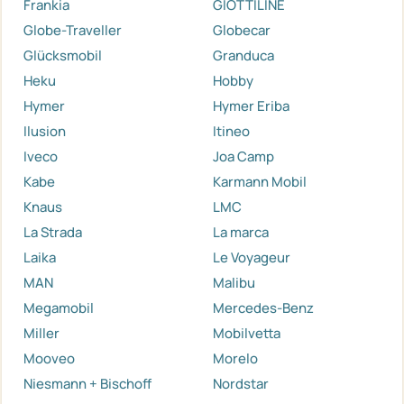
Frankia
GIOTTILINE
Globe-Traveller
Globecar
Glücksmobil
Granduca
Heku
Hobby
Hymer
Hymer Eriba
Ilusion
Itineo
Iveco
Joa Camp
Kabe
Karmann Mobil
Knaus
LMC
La Strada
La marca
Laika
Le Voyageur
MAN
Malibu
Megamobil
Mercedes-Benz
Miller
Mobilvetta
Mooveo
Morelo
Niesmann + Bischoff
Nordstar