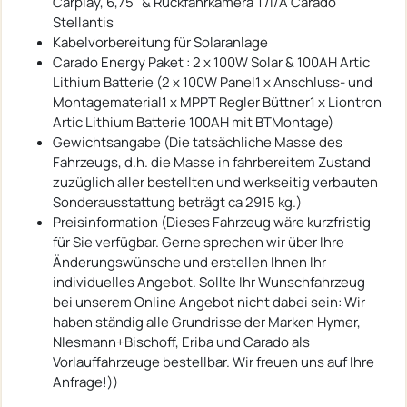
Carplay, 6,75" & Rückfahrkamera T/I/A Carado
Stellantis
Kabelvorbereitung für Solaranlage
Carado Energy Paket : 2 x 100W Solar & 100AH Artic
Lithium Batterie (2 x 100W Panel1 x Anschluss- und
Montagematerial1 x MPPT Regler Büttner1 x Liontron
Artic Lithium Batterie 100AH mit BTMontage)
Gewichtsangabe (Die tatsächliche Masse des
Fahrzeugs, d.h. die Masse in fahrbereitem Zustand
zuzüglich aller bestellten und werkseitig verbauten
Sonderausstattung beträgt ca 2915 kg.)
Preisinformation (Dieses Fahrzeug wäre kurzfristig
für Sie verfügbar. Gerne sprechen wir über Ihre
Änderungswünsche und erstellen Ihnen Ihr
individuelles Angebot. Sollte Ihr Wunschfahrzeug
bei unserem Online Angebot nicht dabei sein: Wir
haben ständig alle Grundrisse der Marken Hymer,
NIesmann+Bischoff, Eriba und Carado als
Vorlauffahrzeuge bestellbar. Wir freuen uns auf Ihre
Anfrage!))