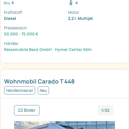
4
4
Kraftstoff
Motor
Diesel
2,2 l. Multijet
Preisbereich
50.000 - 75.000 €
Händler
Reisemobile Beck GmbH - Hymer Center Köln
Wohnmobil Carado T 448
Händlerinserat
Neu
22 Bilder
1/22