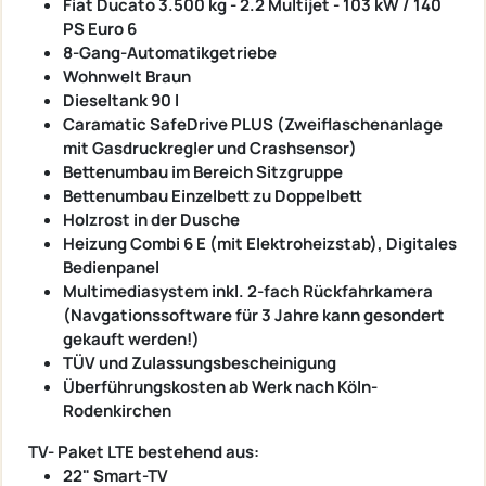
Fiat Ducato 3.500 kg - 2.2 Multijet - 103 kW / 140
PS Euro 6
8-Gang-Automatikgetriebe
Wohnwelt Braun
Dieseltank 90 l
Caramatic SafeDrive PLUS (Zweiflaschenanlage
mit Gasdruckregler und Crashsensor)
Bettenumbau im Bereich Sitzgruppe
Bettenumbau Einzelbett zu Doppelbett
Holzrost in der Dusche
Heizung Combi 6 E (mit Elektroheizstab), Digitales
Bedienpanel
Multimediasystem inkl. 2-fach Rückfahrkamera
(Navgationssoftware für 3 Jahre kann gesondert
gekauft werden!)
TÜV und Zulassungsbescheinigung
Überführungskosten ab Werk nach Köln-
Rodenkirchen
TV- Paket LTE bestehend aus:
22" Smart-TV