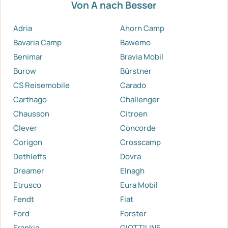
Von A nach Besser
Adria
Ahorn Camp
Bavaria Camp
Bawemo
Benimar
Bravia Mobil
Burow
Bürstner
CS Reisemobile
Carado
Carthago
Challenger
Chausson
Citroen
Clever
Concorde
Corigon
Crosscamp
Dethleffs
Dovra
Dreamer
Elnagh
Etrusco
Eura Mobil
Fendt
Fiat
Ford
Forster
Frankia
GIOTTILINE