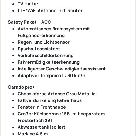
TV Halter
LTE/WiFi Antenne inkl. Router
Safety Paket + ACC
Automatisches Bremssystem mit
Fußgängererkennung
Regen- und Lichtsensor
Spurhalteassistent
Verkehrsschilderkennung
Fahrermüdigkeitserkennung
Intelligenter Geschwindigkeitsassistent
Adaptiver Tempomat >30 km/h
Carado pro+
Chassisfarbe Artense Grau Metallic
Faltverdunkelung Fahrerhaus
Fenster in Fronthaube
Großer Kühlschrank 156 l mit separatem
Frosterfach 29 l
Abwassertank isoliert
Markise 4,5 m