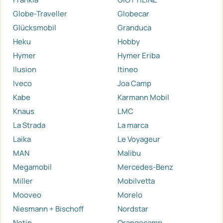
Globe-Traveller
Globecar
Glücksmobil
Granduca
Heku
Hobby
Hymer
Hymer Eriba
Ilusion
Itineo
Iveco
Joa Camp
Kabe
Karmann Mobil
Knaus
LMC
La Strada
La marca
Laika
Le Voyageur
MAN
Malibu
Megamobil
Mercedes-Benz
Miller
Mobilvetta
Mooveo
Morelo
Niesmann + Bischoff
Nordstar
Notin
Orangecamp