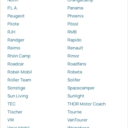
P.L.A.
Panama
Peugeot
Phoenix
Pilote
Pössl
RJH
RMB
Randger
Rapido
Reimo
Renault
Rhön Camp
Rimor
Roadcar
Roadfans
Robel-Mobil
Robeta
Roller Team
Solifer
Sonstige
Spacecamper
Sun Living
Sunlight
TEC
THOR Motor Coach
Tischer
Tourne
VW
VanTourer
Vario Mobil
Weinsberg