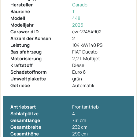
Hersteller
Carado
Baureihe
T
Modell
448
Modelljahr
2026
Caraworld ID
cw-27454902
Anzahl der Achsen
2
Leistung
104 kW/140 PS
Basisfahrzeug
FIAT Ducato
Motorisierung
2,2 l. Multijet
Kraftstoff
Diesel
Schadstoffnorm
Euro 6
Umweltplakette
grün
Getriebe
Automatik
Antriebsart
Frontantrieb
Schlafplätze
4
Gesamtlänge
731 cm
Gesamtbreite
232 cm
Gesamthöhe
290 cm