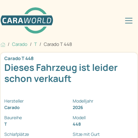
Carado
T
Carado T 448
Carado T 448
Dieses Fahrzeug ist leider
schon verkauft
Hersteller
Modelljahr
Carado
2026
Baureihe
Modell
T
448
Schlafplätze
Sitze mit Gurt