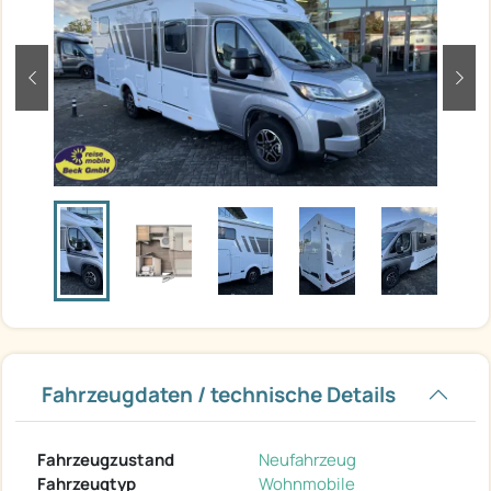
zurück
weit
Fahrzeugdaten / technische Details
Fahrzeugzustand
Neufahrzeug
Fahrzeugtyp
Wohnmobile