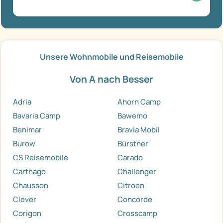
Unsere Wohnmobile und Reisemobile
Von A nach Besser
Adria
Ahorn Camp
Bavaria Camp
Bawemo
Benimar
Bravia Mobil
Burow
Bürstner
CS Reisemobile
Carado
Carthago
Challenger
Chausson
Citroen
Clever
Concorde
Corigon
Crosscamp