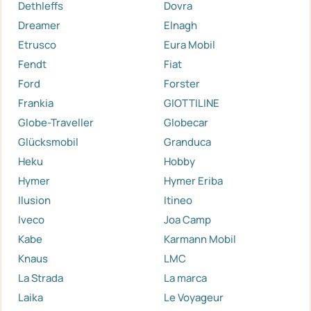
Dethleffs
Dovra
Dreamer
Elnagh
Etrusco
Eura Mobil
Fendt
Fiat
Ford
Forster
Frankia
GIOTTILINE
Globe-Traveller
Globecar
Glücksmobil
Granduca
Heku
Hobby
Hymer
Hymer Eriba
Ilusion
Itineo
Iveco
Joa Camp
Kabe
Karmann Mobil
Knaus
LMC
La Strada
La marca
Laika
Le Voyageur