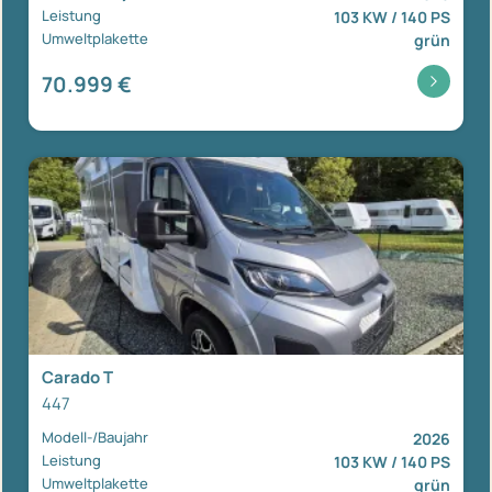
Leistung
103 KW / 140 PS
Umweltplakette
grün
70.999 €
Carado T
447
Modell-/Baujahr
2026
Leistung
103 KW / 140 PS
Umweltplakette
grün