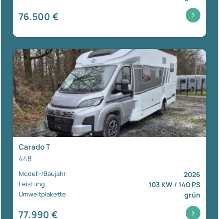
76.500 €
Carado T
448
Modell-/Baujahr
2026
Leistung
103 KW / 140 PS
Umweltplakette
grün
77.990 €