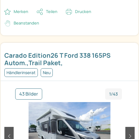
Merken
Teilen
Drucken
Beanstanden
Carado Edition26 T Ford 338 165PS
Autom.,Trail Paket,
Händlerinserat
Neu
43 Bilder
1/43
zurück
weit