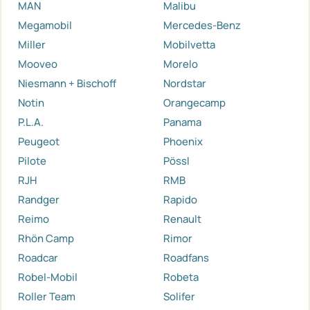
MAN
Malibu
Megamobil
Mercedes-Benz
Miller
Mobilvetta
Mooveo
Morelo
Niesmann + Bischoff
Nordstar
Notin
Orangecamp
P.L.A.
Panama
Peugeot
Phoenix
Pilote
Pössl
RJH
RMB
Randger
Rapido
Reimo
Renault
Rhön Camp
Rimor
Roadcar
Roadfans
Robel-Mobil
Robeta
Roller Team
Solifer