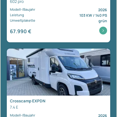
602 pro
Modell-/Baujahr
2026
Leistung
103 KW / 140 PS
Umweltplakette
grün
67.990 €
Crosscamp EXPDN
7.4 E
Modell-/Baujahr
2026