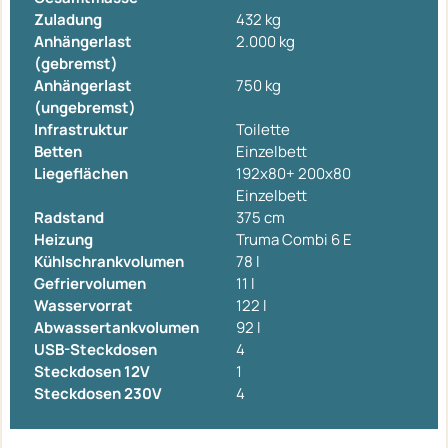
Zuladung
432 kg
Anhängerlast
2.000 kg
(gebremst)
Anhängerlast
750 kg
(ungebremst)
Infrastruktur
Toilette
Betten
Einzelbett
Liegeflächen
192x80+ 200x80
Einzelbett
Radstand
375 cm
Heizung
Truma Combi 6 E
Kühlschrankvolumen
78 l
Gefriervolumen
11 l
Wasservorrat
122 l
Abwassertankvolumen
92 l
USB-Steckdosen
4
Steckdosen 12V
1
Steckdosen 230V
4