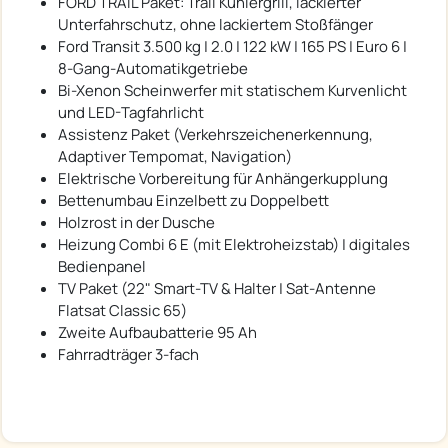
FORD TRAIL Paket: Trail Kühlergrill, lackierter
Unterfahrschutz, ohne lackiertem Stoßfänger
Ford Transit 3.500 kg | 2.0 | 122 kW | 165 PS | Euro 6 |
8-Gang-Automatikgetriebe
Bi-Xenon Scheinwerfer mit statischem Kurvenlicht
und LED-Tagfahrlicht
Assistenz Paket (Verkehrszeichenerkennung,
Adaptiver Tempomat, Navigation)
Elektrische Vorbereitung für Anhängerkupplung
Bettenumbau Einzelbett zu Doppelbett
Holzrost in der Dusche
Heizung Combi 6 E (mit Elektroheizstab) | digitales
Bedienpanel
TV Paket (22" Smart-TV & Halter | Sat-Antenne
Flatsat Classic 65)
Zweite Aufbaubatterie 95 Ah
Fahrradträger 3-fach