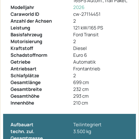
165PS Autom.,Trail Paket,
Modelljahr
2026
Caraworld ID
cw-27114451
Anzahl der Achsen
2
Leistung
121 kW/165 PS
Basisfahrzeug
Ford Transit
Motorisierung
2
Kraftstoff
Diesel
Schadstoffnorm
Euro 6
Getriebe
Automatik
Antriebsart
Frontantrieb
Schlafplätze
2
Gesamtlänge
699 cm
Gesamtbreite
232 cm
Gesamthöhe
293 cm
Innenhöhe
210 cm
Aufbauart
Teilintegriert
techn. zul.
3.500 kg
Gesamtmasse