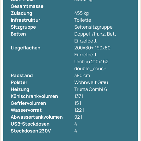
Gesamtmasse
Zuladung
455 kg
Infrastruktur
Toilette
Sitzgruppe
Seitensitzgruppe
Betten
Doppel-/franz. Bett
Einzelbett
Liegeflächen
200x80+ 190x80
Einzelbett
Umbau 210x162
double_couch
Radstand
380 cm
Polster
Wohnwelt Grau
Heizung
Truma Combi 6
Kühlschrankvolumen
137 l
Gefriervolumen
15 l
Wasservorrat
122 l
Abwassertankvolumen
92 l
USB-Steckdosen
4
Steckdosen 230V
4