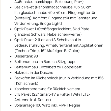
Außenstauraumklappe, Beklebung Pro+)
Basic Paket (Panoramadachhaube 70 x 50 cm,
Klarglasdachhaube 40 x 40 cm, Fliegengittertür
(einteilig), Komfort-Eingangstür mit Fenster und
Verdunkelung, Bridge Light)
Optik Paket 1 (Stoßfänger lackiert, Skid Plate
glänzend Schwarz, Nebelscheinwerfer)
Optik Paket 2 (Lenkrad & Schaltknauf in
Lederausführung, Armaturentafel mit Applikationen
(Techno-Trim), 16" Alufelgen Bi-Color)
Dieseltank 90 l
Bettenumbau im Bereich Sitzgruppe
Bettenumbau Einzelbett zu Doppelbett
Holzrost in der Dusche
Backofen im Küchenblock (nur in Verbindung mit 156
l Kühlschrank)
Kabelvorbereitung für Rückfahrkamera
LTE Paket (22" Smart-TV & Halter | WiFi | LTE-
Antenne inkl. Router)
Solaranlage 100 Watt inkl. MPPT Regler