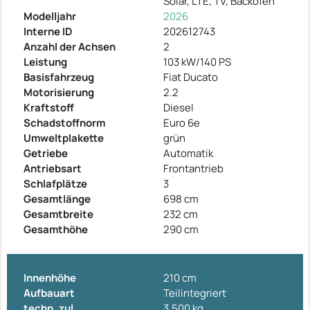
Solar, LTE, TV, Backofen
Modelljahr
2026
Interne ID
202612743
Anzahl der Achsen
2
Leistung
103 kW/140 PS
Basisfahrzeug
Fiat Ducato
Motorisierung
2.2
Kraftstoff
Diesel
Schadstoffnorm
Euro 6e
Umweltplakette
grün
Getriebe
Automatik
Antriebsart
Frontantrieb
Schlafplätze
3
Gesamtlänge
698 cm
Gesamtbreite
232 cm
Gesamthöhe
290 cm
Innenhöhe
210 cm
Aufbauart
Teilintegriert
techn. zul.
3.500 kg