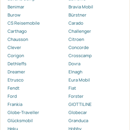
Benimar
Bravia Mobil
Burow
Bürstner
CS Reisemobile
Carado
Carthago
Challenger
Chausson
Citroen
Clever
Concorde
Corigon
Crosscamp
Dethleffs
Dovra
Dreamer
Elnagh
Etrusco
Eura Mobil
Fendt
Fiat
Ford
Forster
Frankia
GIOTTILINE
Globe-Traveller
Globecar
Glücksmobil
Granduca
Heku
Hobby