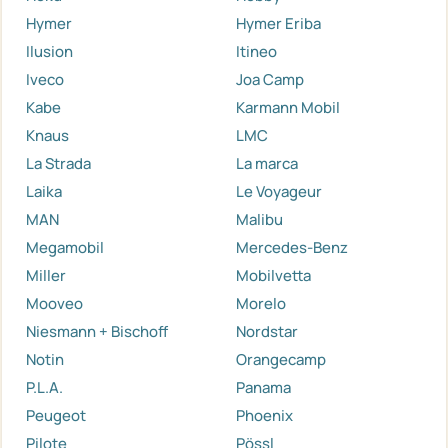
Hymer
Hymer Eriba
Ilusion
Itineo
Iveco
Joa Camp
Kabe
Karmann Mobil
Knaus
LMC
La Strada
La marca
Laika
Le Voyageur
MAN
Malibu
Megamobil
Mercedes-Benz
Miller
Mobilvetta
Mooveo
Morelo
Niesmann + Bischoff
Nordstar
Notin
Orangecamp
P.L.A.
Panama
Peugeot
Phoenix
Pilote
Pössl