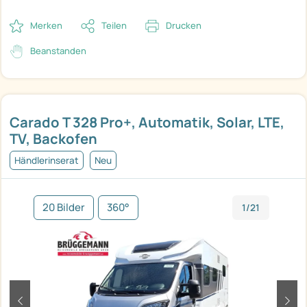
Merken
Teilen
Drucken
Beanstanden
Carado T 328 Pro+, Automatik, Solar, LTE,
TV, Backofen
Händlerinserat
Neu
20 Bilder
360°
1/21
zurück
weit