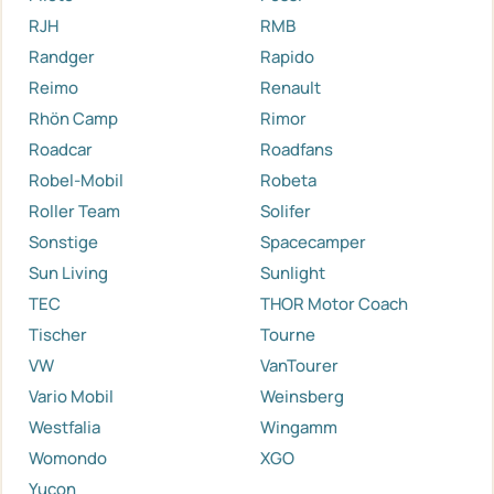
RJH
RMB
Randger
Rapido
Reimo
Renault
Rhön Camp
Rimor
Roadcar
Roadfans
Robel-Mobil
Robeta
Roller Team
Solifer
Sonstige
Spacecamper
Sun Living
Sunlight
TEC
THOR Motor Coach
Tischer
Tourne
VW
VanTourer
Vario Mobil
Weinsberg
Westfalia
Wingamm
Womondo
XGO
Yucon