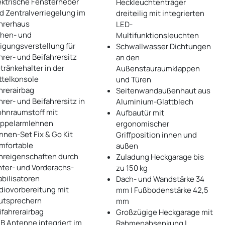
ektrische Fensterheber
Heckleuchtenträger
d Zentralverriegelung im
dreiteilig mit integrierten
hrerhaus
LED-
hen- und
Multifunktionsleuchten
igungsverstellung für
Schwallwasser Dichtungen
hrer- und Beifahrersitz
an den
tränkehalter in der
Außenstauraumklappen
ttelkonsole
und Türen
hrerairbag
Seitenwandaußenhaut aus
hrer- und Beifahrersitz in
Aluminium-Glattblech
hnraumstoff mit
Aufbautür mit
ppelarmlehnen
ergonomischer
nnen-Set Fix & Go Kit
Griffposition innen und
mfortable
außen
hreigenschaften durch
Zuladung Heckgarage bis
nter- und Vorderachs-
zu 150 kg
abilisatoren
Dach- und Wandstärke 34
diovorbereitung mit
mm | Fußbodenstärke 42,5
utsprechern
mm
ifahrerairbag
Großzügige Heckgarage mit
B Antenne integriert im
Rahmenabsenkung |