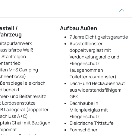
stell /
Aufbau Außen
fahrzeug
7 Jahre Dichtigkeitsgarantie
eitspurfahrwerk
Ausstellfenster
assisfarbe Weiß
doppeltverglast mit
" Stahlfelgen
Verdunkelungsrollo und
ontantrieb
Fliegenschutz
ifen M+S Camping
(ausgenommen
chneeflocke)
Toilettenraumfenster)
ßenspiegel elektrisch
Dach- und Heckaußenhaut
d beheizt
aus widerstandsfähigem
hrer- und Beifahrersitz
GFK
t Lordosenstütze
Dachhaube in
B Ladegerät (doppelter
Milchplexiglas mit
schluss A+C)
Fliegenschutz
ptain Chair mit Bezügen
Elektrische Trittstufe
mpomat
Formschöner