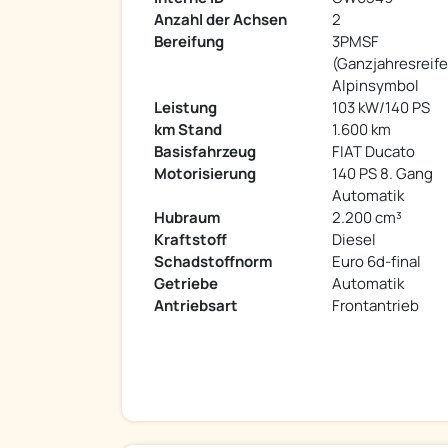
Anzahl der Achsen
2
Bereifung
3PMSF
(Ganzjahresreif
Alpinsymbol
Leistung
103 kW/140 PS
km Stand
1.600 km
Basisfahrzeug
FIAT Ducato
Motorisierung
140 PS 8. Gang
Automatik
Hubraum
2.200 cm³
Kraftstoff
Diesel
Schadstoffnorm
Euro 6d-final
Getriebe
Automatik
Antriebsart
Frontantrieb