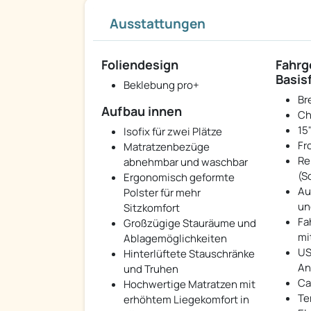
Ausstattungen
Foliendesign
Fahrge
Basis
Beklebung pro+
Br
Aufbau innen
Ch
15
Isofix für zwei Plätze
Fr
Matratzenbezüge
Re
abnehmbar und waschbar
(S
Ergonomisch geformte
Au
Polster für mehr
un
Sitzkomfort
Fa
Großzügige Stauräume und
mi
Ablagemöglichkeiten
US
Hinterlüftete Stauschränke
An
und Truhen
Ca
Hochwertige Matratzen mit
Te
erhöhtem Liegekomfort in