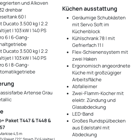
tegrierten und Alkoven
Küchen ausstattung
32 drehbar
eseltank 60 l
Geräumige Schubkästen
at Ducato 3.500 kg | 2.2
mit Servo Soft im
tijet | 103 kW | 140 PS
Küchenblock
ro 6 | 6-Gang-
Kühlschrank 78 l mit
haltgetriebe
Gefrierfach 11 l
at Ducato 3.500 kg | 2.2
Flex-Schienensystem mit
tijet | 103 kW | 140 PS
zwei Haken
ro 6 | 8-Gang-
Ergonomisch angeordnete
tomatikgetriebe
Küche mit großzügiger
Arbeitsfläche
erung
Abfalleimer
assisfarbe Artense Grau
Zwei-Flamm-Kocher mit
tallic
elektr. Zündung und
Glasabdeckung
te
LED-Band
o+ Paket T447 & T448 &
Großes Rundspülbecken
57
aus Edelstahl mit
Markise 4,5 m
Abdeckung
TV Paket (22" Smart-TV & Halter |