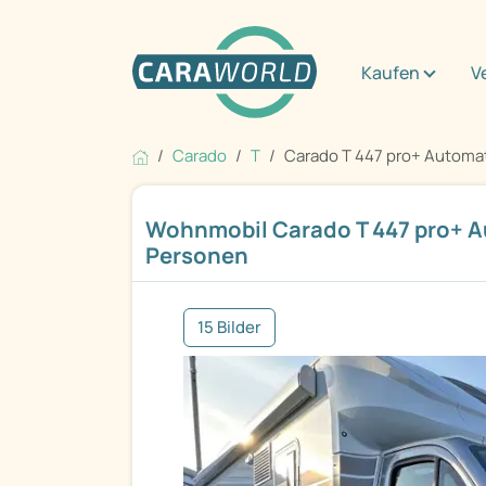
Kaufen
V
Carado
T
Carado T 447 pro+ Automat
Wohnmobil Carado T 447 pro+ A
Personen
15 Bilder