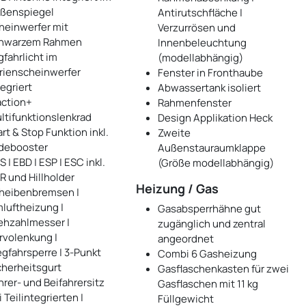
ßenspiegel
Antirutschfläche |
heinwerfer mit
Verzurrösen und
hwarzem Rahmen
Innenbeleuchtung
gfahrlicht im
(modellabhängig)
rienscheinwerfer
Fenster in Fronthaube
tegriert
Abwassertank isoliert
action+
Rahmenfenster
ltifunktionslenkrad
Design Applikation Heck
art & Stop Funktion inkl.
Zweite
debooster
Außenstauraumklappe
 | EBD | ESP | ESC inkl.
(Größe modellabhängig)
R und Hillholder
Heizung / Gas
heibenbremsen |
luftheizung |
Gasabsperrhähne gut
ehzahlmesser |
zugänglich und zentral
rvolenkung |
angeordnet
gfahrsperre | 3-Punkt
Combi 6 Gasheizung
cherheitsgurt
Gasflaschenkasten für zwei
hrer- und Beifahrersitz
Gasflaschen mit 11 kg
 Teilintegrierten |
Füllgewicht