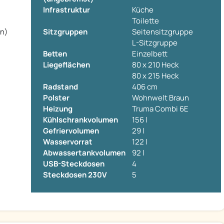
Infrastruktur
Küche
Toilette
en)
Sitzgruppen
Seitensitzgruppe
L-Sitzgruppe
Betten
Einzelbett
Liegeflächen
80 x 210 Heck
80 x 215 Heck
Radstand
406 cm
Polster
Wohnwelt Braun
Heizung
Truma Combi 6E
Kühlschrankvolumen
156 l
Gefriervolumen
29 l
Wasservorrat
122 l
Abwassertankvolumen
92 l
USB-Steckdosen
4
Steckdosen 230V
5