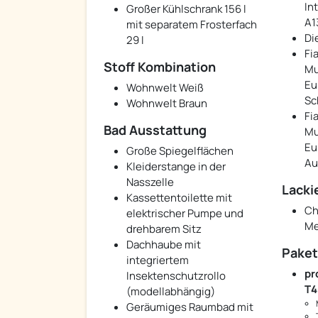
In
Großer Kühlschrank 156 l
A1
mit separatem Frosterfach
Di
29 l
Fi
Stoff Kombination
Mul
Eu
Wohnwelt Weiß
Sc
Wohnwelt Braun
Fi
Bad Ausstattung
Mul
Eu
Große Spiegelflächen
Au
Kleiderstange in der
Nasszelle
Lacki
Kassettentoilette mit
Ch
elektrischer Pumpe und
Me
drehbarem Sitz
Dachhaube mit
Pake
integriertem
pr
Insektenschutzrollo
T4
(modellabhängig)
Geräumiges Raumbad mit