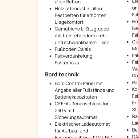
El
allen Betten
un
Holzlattenrost in allen
Fa
Festbetten für erhöhten
Hö
Liegekomfort
Ne
Gemütliche L-Sitzgruppe
Fa
mit freistehendem dreh-
Ge
und schwenkbarem Tisch
Mi
Fußboden Calais
Fa
Faltverdunkelung
Fa
Fahrerhaus
Wo
Bord technik
Do
Pa
Bord Control Panel mit
Ko
Angabe aller Füllstände und
Fa
Batteriekapazitäten
Hi
CEE-Außenanschluss für
St
230 V mit
Ra
Sicherungsautomat
La
Elektrischer Ladeautomat
Be
für Aufbau- und
DA
Fahrzeugbatterie 12 V / 18 A