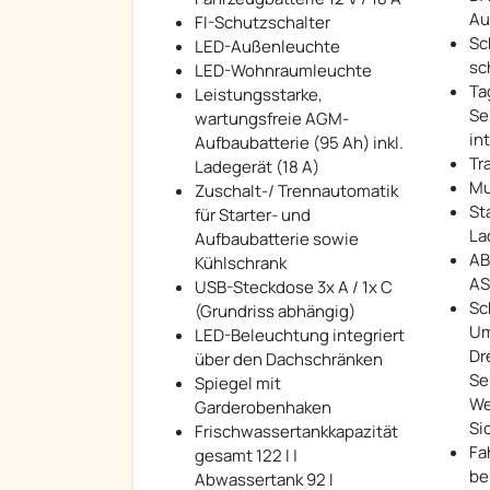
Au
FI-Schutzschalter
Sc
LED-Außenleuchte
sc
LED-Wohnraumleuchte
Ta
Leistungsstarke,
Se
wartungsfreie AGM-
in
Aufbaubatterie (95 Ah) inkl.
Tr
Ladegerät (18 A)
Mu
Zuschalt-/ Trennautomatik
St
für Starter- und
La
Aufbaubatterie sowie
ABS
Kühlschrank
AS
USB-Steckdose 3x A / 1x C
Sc
(Grundriss abhängig)
Um
LED-Beleuchtung integriert
Dr
über den Dachschränken
Se
Spiegel mit
We
Garderobenhaken
Si
Frischwassertankkapazität
Fa
gesamt 122 l |
bei
Abwassertank 92 l