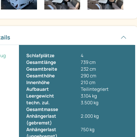
ails
eug
Schlafplätze
4
Gesamtlänge
739 cm
Gesamtbreite
232 cm
Gesamthöhe
290 cm
Innenhöhe
210 cm
Aufbauart
Teilintegriert
Leergewicht
3.104 kg
techn. zul.
3.500 kg
Gesamtmasse
Anhängerlast
2.000 kg
(gebremst)
Anhängerlast
750 kg
(ungebremst)