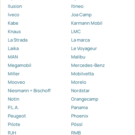
Ilusion
Itineo
Iveco
Joa Camp
Kabe
Karmann Mobil
Knaus
LMC
La Strada
La marca
Laika
Le Voyageur
MAN
Malibu
Megamobil
Mercedes-Benz
Miller
Mobilvetta
Mooveo
Morelo
Niesmann + Bischoff
Nordstar
Notin
Orangecamp
P.L.A.
Panama
Peugeot
Phoenix
Pilote
Pössl
RJH
RMB