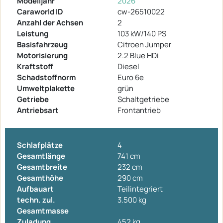
Modelljahr
2026
Caraworld ID
cw-26510022
Anzahl der Achsen
2
Leistung
103 kW/140 PS
Basisfahrzeug
Citroen Jumper
Motorisierung
2.2 Blue HDi
Kraftstoff
Diesel
Schadstoffnorm
Euro 6e
Umweltplakette
grün
Getriebe
Schaltgetriebe
Antriebsart
Frontantrieb
Schlafplätze
4
Gesamtlänge
741 cm
Gesamtbreite
232 cm
Gesamthöhe
290 cm
Aufbauart
Teilintegriert
techn. zul.
3.500 kg
Gesamtmasse
Zuladung
452 kg