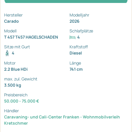
Hersteller
Modelljahr
Carado
2026
Modell
Schlafplätze
T 457 T457 HAGELSCHADEN
4
Sitze mit Gurt
Kraftstoff
4
Diesel
Motor
Länge
2.2 Blue HDi
741 cm
max. zul. Gewicht
3.500 kg
Preisbereich
50.000 - 75.000 €
Händler
Caravaning- und Cali-Center Franken - Wohnmobilverleih
Kretschmer