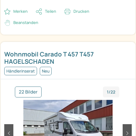
Merken
Teilen
Drucken
Beanstanden
Wohnmobil Carado T 457 T457
HAGELSCHADEN
Händlerinserat
Neu
22 Bilder
1/22
zurück
weit