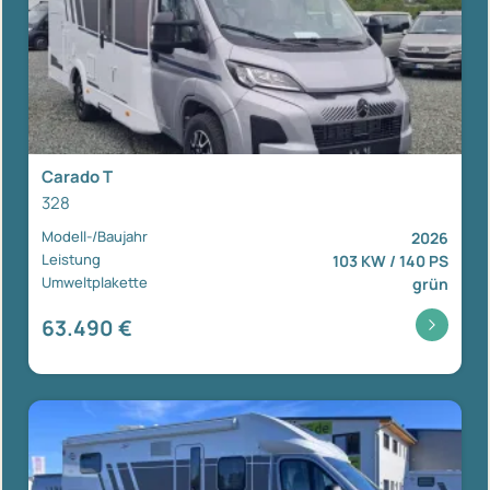
Carado T
328
Modell-/Baujahr
2026
Leistung
103 KW / 140 PS
Umweltplakette
grün
63.490 €