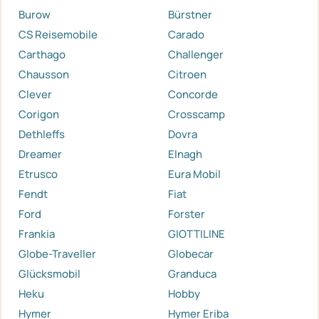
Burow
Bürstner
CS Reisemobile
Carado
Carthago
Challenger
Chausson
Citroen
Clever
Concorde
Corigon
Crosscamp
Dethleffs
Dovra
Dreamer
Elnagh
Etrusco
Eura Mobil
Fendt
Fiat
Ford
Forster
Frankia
GIOTTILINE
Globe-Traveller
Globecar
Glücksmobil
Granduca
Heku
Hobby
Hymer
Hymer Eriba