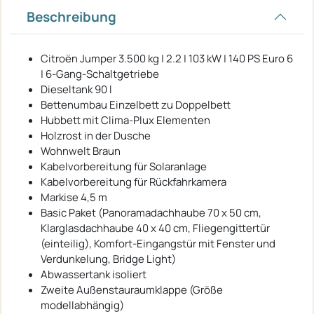
Beschreibung
Citroën Jumper 3.500 kg | 2.2 | 103 kW | 140 PS Euro 6
| 6-Gang-Schaltgetriebe
Dieseltank 90 l
Bettenumbau Einzelbett zu Doppelbett
Hubbett mit Clima-Plux Elementen
Holzrost in der Dusche
Wohnwelt Braun
Kabelvorbereitung für Solaranlage
Kabelvorbereitung für Rückfahrkamera
Markise 4,5 m
Basic Paket (Panoramadachhaube 70 x 50 cm,
Klarglasdachhaube 40 x 40 cm, Fliegengittertür
(einteilig), Komfort-Eingangstür mit Fenster und
Verdunkelung, Bridge Light)
Abwassertank isoliert
Zweite Außenstauraumklappe (Größe
modellabhängig)