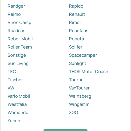
Randger
Rapido
Reimo
Renault
Rhön Camp
Rimor
Roadcar
Roadfans
Robel-Mobil
Robeta
Roller Team
Solifer
Sonstige
Spacecamper
Sun Living
Sunlight
TEC
THOR Motor Coach
Tischer
Tourne
VW
VanTourer
Vario Mobil
Weinsberg
Westfalia
Wingamm
Womondo
XGO
Yucon