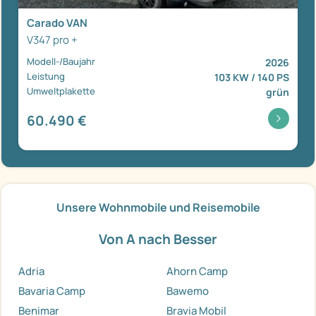
Carado VAN
V347 pro +
Modell-/Baujahr
2026
Leistung
103 KW / 140 PS
Umweltplakette
grün
60.490 €
Unsere Wohnmobile und Reisemobile
Von A nach Besser
Adria
Ahorn Camp
Bavaria Camp
Bawemo
Benimar
Bravia Mobil