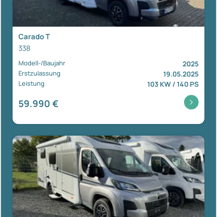
Carado T
338
Modell-/Baujahr
2025
Erstzulassung
19.05.2025
Leistung
103 KW / 140 PS
59.990 €