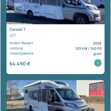
Carado T
457
Modell-/Baujahr
2026
Leistung
103 KW / 140 PS
Umweltplakette
grün
64.490 €