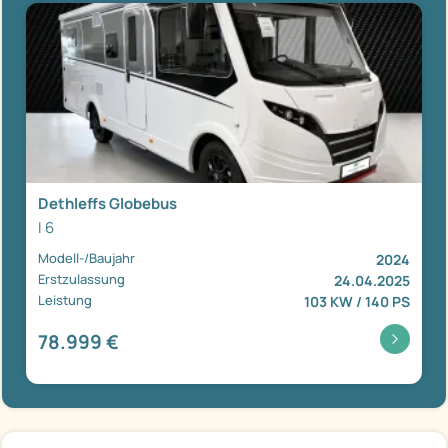
Dethleffs Globebus
I 6
Modell-/Baujahr
2024
Erstzulassung
24.04.2025
Leistung
103 KW / 140 PS
78.999 €