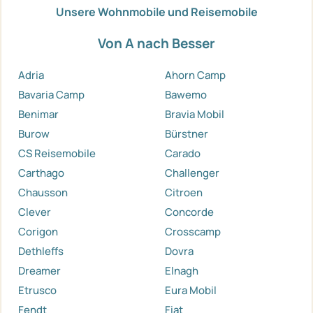
Unsere Wohnmobile und Reisemobile
Von A nach Besser
Adria
Ahorn Camp
Bavaria Camp
Bawemo
Benimar
Bravia Mobil
Burow
Bürstner
CS Reisemobile
Carado
Carthago
Challenger
Chausson
Citroen
Clever
Concorde
Corigon
Crosscamp
Dethleffs
Dovra
Dreamer
Elnagh
Etrusco
Eura Mobil
Fendt
Fiat