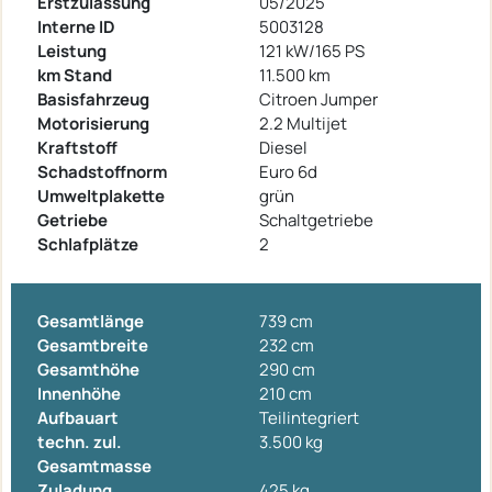
Erstzulassung
05/2025
Interne ID
5003128
Leistung
121 kW/165 PS
km Stand
11.500 km
Basisfahrzeug
Citroen Jumper
Motorisierung
2.2 Multijet
Kraftstoff
Diesel
Schadstoffnorm
Euro 6d
Umweltplakette
grün
Getriebe
Schaltgetriebe
Schlafplätze
2
Gesamtlänge
739 cm
Gesamtbreite
232 cm
Gesamthöhe
290 cm
Innenhöhe
210 cm
Aufbauart
Teilintegriert
techn. zul.
3.500 kg
Gesamtmasse
Zuladung
425 kg