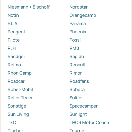
Niesmann + Bischoff
Nordstar
Notin
Orangecamp
P.L.A.
Panama
Peugeot
Phoenix
Pilote
Pössl
RJH
RMB
Randger
Rapido
Reimo
Renault
Rhön Camp
Rimor
Roadcar
Roadfans
Robel-Mobil
Robeta
Roller Team
Solifer
Sonstige
Spacecamper
Sun Living
Sunlight
TEC
THOR Motor Coach
Tischer
Tourne