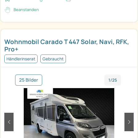
Beanstanden
Wohnmobil Carado T 447 Solar, Navi, RFK,
Pro+
Händlerinserat
Gebraucht
25 Bilder
1/25
zurück
weit