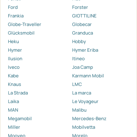
Ford
Forster
Frankia
GIOTTILINE
Globe-Traveller
Globecar
Glücksmobil
Granduca
Heku
Hobby
Hymer
Hymer Eriba
Ilusion
Itineo
Iveco
Joa Camp
Kabe
Karmann Mobil
Knaus
LMC
La Strada
La marca
Laika
Le Voyageur
MAN
Malibu
Megamobil
Mercedes-Benz
Miller
Mobilvetta
Mooveo
Morelo